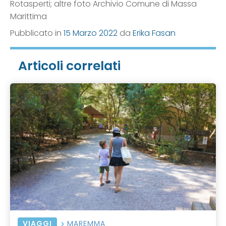
Rotasperti; altre foto Archivio Comune di Massa
Marittima
Pubblicato in
15 Marzo 2022
da
Erika Fasan
Articoli correlati
VIAGGI
MAREMMA