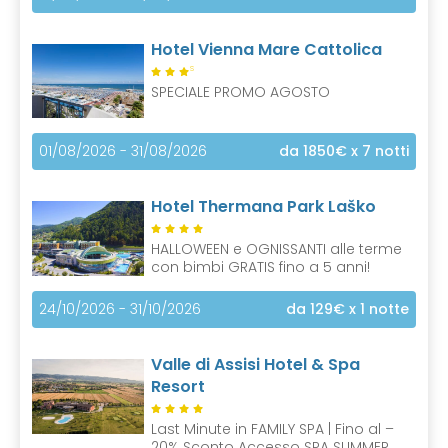
Hotel Vienna Mare Cattolica
S
SPECIALE PROMO AGOSTO
01/08/2026 - 31/08/2026
da 1850€
x 7 notti
Hotel Thermana Park Laško
HALLOWEEN e OGNISSANTI alle terme
con bimbi GRATIS fino a 5 anni!
24/10/2026 - 31/10/2026
da 129€
x 1 notte
Valle di Assisi Hotel & Spa
Resort
Last Minute in FAMILY SPA | Fino al –
20% Sconto Accesso SPA SUMMER