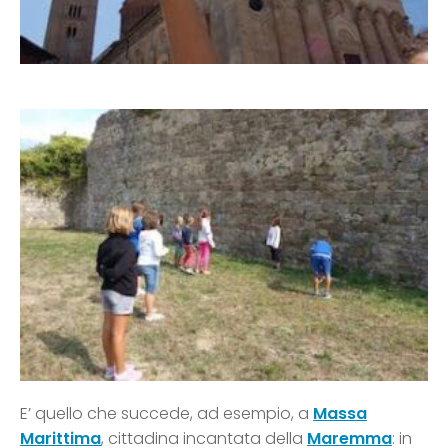
E’ quello che succede, ad esempio, a
Massa
Marittima
, cittadina incantata della
Maremma
: in