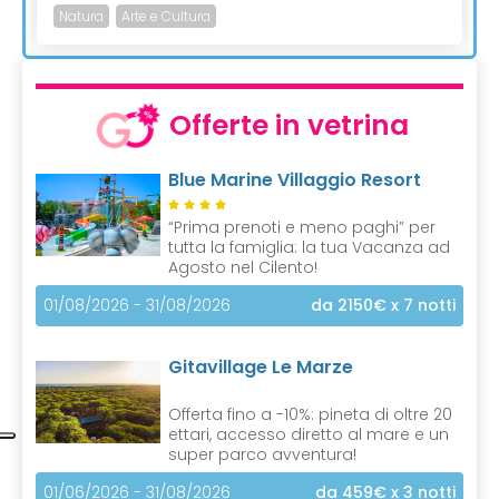
Natura
Arte e Cultura
Offerte in vetrina
Blue Marine Villaggio Resort
“Prima prenoti e meno paghi” per
tutta la famiglia: la tua Vacanza ad
Agosto nel Cilento!
01/08/2026 - 31/08/2026
da 2150€
x 7 notti
Gitavillage Le Marze
Offerta fino a -10%: pineta di oltre 20
ettari, accesso diretto al mare e un
super parco avventura!
01/06/2026 - 31/08/2026
da 459€
x 3 notti