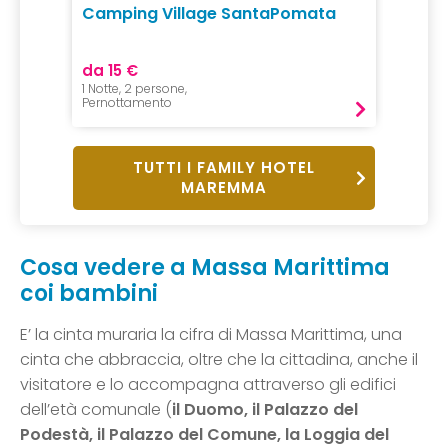
Camping Village SantaPomata
Campi
da 15 €
da 15 
1 Notte, 2 persone,
1 Notte, 
Pernottamento
Pernot
TUTTI I FAMILY HOTEL
MAREMMA
Cosa vedere a Massa Marittima
coi bambini
E’ la cinta muraria la cifra di Massa Marittima, una
cinta che abbraccia, oltre che la cittadina, anche il
visitatore e lo accompagna attraverso gli edifici
dell’età comunale (
il Duomo, il Palazzo del
Podestà, il Palazzo del Comune, la Loggia del