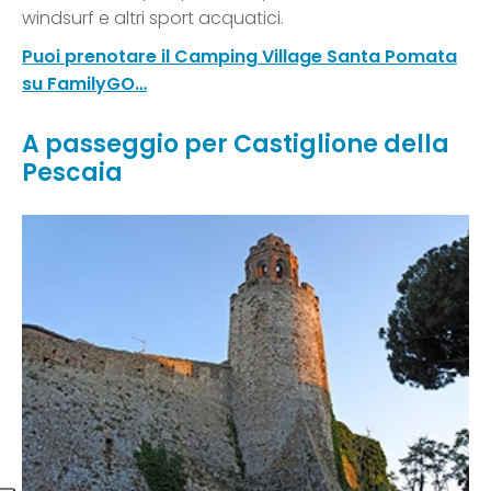
windsurf e altri sport acquatici.
Puoi prenotare il Camping Village Santa Pomata
su FamilyGO…
A passeggio per Castiglione della
Pescaia