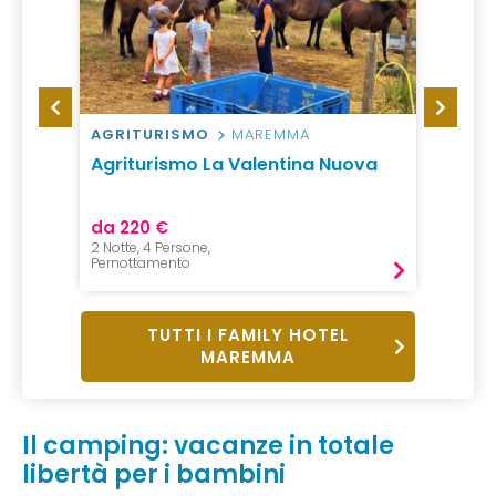
AGRITURISMO
MAREMMA
VILLA
Agriturismo La Valentina Nuova
Campi
da 220 €
da 15 
2 Notte, 4 Persone,
1 Notte,
Pernottamento
Pernot
TUTTI I FAMILY HOTEL
MAREMMA
Il camping: vacanze in totale
libertà per i bambini