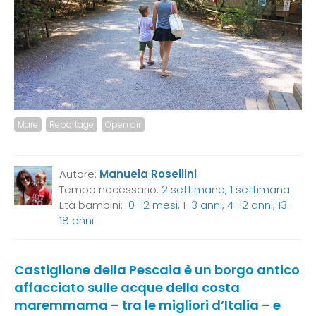
Mare
Reportage
Open air
Autore:
Manuela Rosellini
Tempo necessario:
2 settimane, 1 settimana
Età bambini:
0-12 mesi
,
1-3 anni
,
4-12 anni
,
13-
18 anni
Castiglione della Pescaia è un borgo antico
affacciato sulle acque della costa
maremmama – tra le migliori d’Italia – e