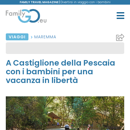
FAMILY TRAVEL MAGAZINE |
Divertirsi in viaggio con i bambini
VIAGGI
MAREMMA
A Castiglione della Pescaia
con i bambini per una
vacanza in libertà