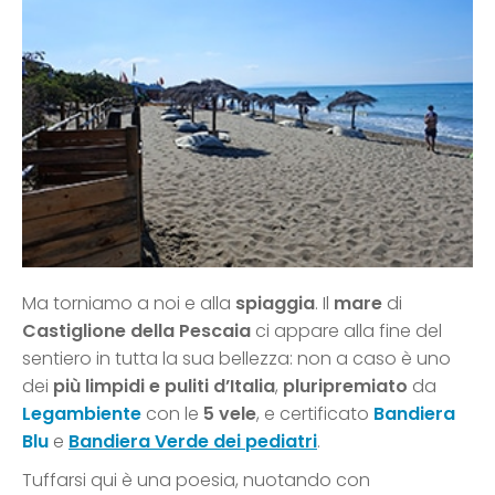
Ma torniamo a noi e alla
spiaggia
. Il
mare
di
Castiglione della Pescaia
ci appare alla fine del
sentiero in tutta la sua bellezza: non a caso è uno
dei
più limpidi e puliti d’Italia
,
pluripremiato
da
Legambiente
con le
5 vele
, e certificato
Bandiera
Blu
e
Bandiera Verde dei pediatri
.
Tuffarsi qui è una poesia, nuotando con