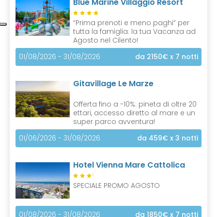
Blue Marine Villaggio Resort
“Prima prenoti e meno paghi” per
tutta la famiglia: la tua Vacanza ad
Agosto nel Cilento!
01/08/2026 - 31/08/2026
da 2150€
x 7 notti
Gitavillage Le Marze
Offerta fino a -10%: pineta di oltre 20
ettari, accesso diretto al mare e un
super parco avventura!
01/06/2026 - 31/08/2026
da 459€
x 3 notti
Hotel Vienna Mare Cattolica
S
SPECIALE PROMO AGOSTO
01/08/2026 - 31/08/2026
da 1850€
x 7 notti