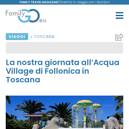
FAMILY TRAVEL MAGAZINE |
Divertirsi in viaggio con i bambini
VIAGGI
TOSCANA
La nostra giornata all’Acqua
Village di Follonica in
Toscana