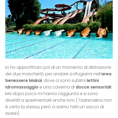
Io ho approfittato poi di un momento di distrazione
dei due maschietti, per andare a rifugiarmi nell’
area
benessere Makai
, dove ci sono sublimi
lettini
idromassaggio
e una caverna di
docce sensoriali
.
Ma dopo poco mi hanno raggiunta e si sono
divertiti a sperimentarli anche loro ( l’adrenalina non
è certo la stessa, però ci siamo fatti un sacco di
risate!).