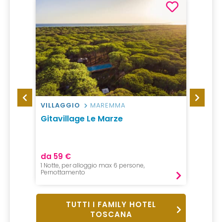
SCHI
VILLAGGIO
MAREMMA
AGRI
age
Gitavillage Le Marze
Agrit
Poggi
da 59 €
da 15
1 Notte, per alloggio max 6 persone,
1 Notte
Pernottamento
Pernot
TUTTI I FAMILY HOTEL
TOSCANA