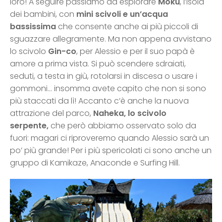
loro! A seguire passiamo ad esplorare
Moku
, l’isola
dei bambini, con
mini scivoli e un’acqua
bassissima
che consente anche ai più piccoli di
sguazzare allegramente. Ma non appena avvistano
lo scivolo
Gin-co
, per Alessio e per il suo papà è
amore a prima vista. Si può scendere sdraiati,
seduti, a testa in giù, rotolarsi in discesa o usare i
gommoni… insomma avete capito che non si sono
più staccati da lì! Accanto c’è anche la nuova
attrazione del parco,
Naheka, lo scivolo
serpente,
che però abbiamo osservato solo da
fuori: magari ci riproveremo quando Alessio sarà un
po’ più grande! Per i più spericolati ci sono anche un
gruppo di Kamikaze, Anaconde e Surfing Hill.