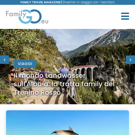
FAMILY TRAVEL MAGAZINE |
Divertirsi in viaggio con i bambini
VIAGGI
Il mondo Landwasser
sull'Albula: la tratta family del
Trenino Rosso