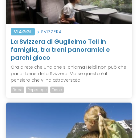
VIAGGI
SVIZZERA
La Svizzera di Guglielmo Tell in
famiglia, tra treni panoramici e
parchi gioco
Ora direte che una che si chiama Heidi non può che
parlar bene della Svizzera. Ma se questo è il
pensiero che vi ha attraversato ...
Fiabe
Reportage
Treno