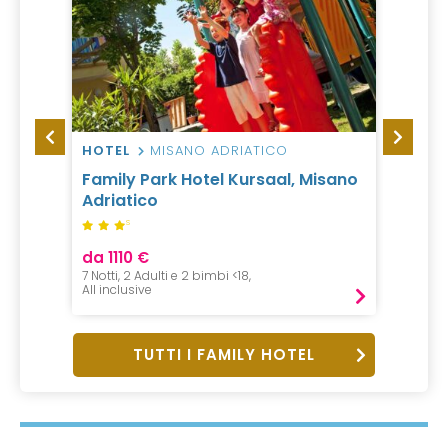
HOTEL
MISANO ADRIATICO
HOTEL
ge,
Family Park Hotel Kursaal, Misano
Hotel 
Adriatico
S
da 1110 €
da 21
7 Notti, 2 Adulti e 2 bimbi <18,
1 Notte,
All inclusive
B&B
TUTTI I FAMILY HOTEL