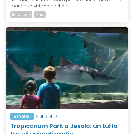
mare e servizi, ma anche di ...
Reportage
Mare
VIAGGI
JESOLO
Tropicarium Park a Jesolo: un tuffo
tra gli animali esotici