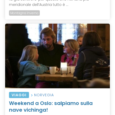
meridionale dell’Austria tutto è ...
Montagna Inverno
VIAGGI
NORVEGIA
Weekend a Oslo: salpiamo sulla
nave vichinga!