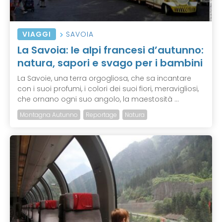
VIAGGI
SAVOIA
La Savoia: le alpi francesi d’autunno:
natura, sapori e svago per i bambini
La Savoie, una terra orgogliosa, che sa incantare
con i suoi profumi, i colori dei suoi fiori, meravigliosi,
che ornano ogni suo angolo, la maestosità ...
Montagna Autunno
Reportage
Natura