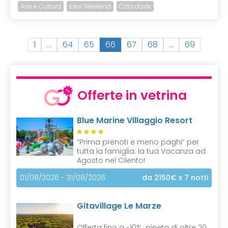
Arte e Cultura
Idee Weekend
Città d'arte
(
1
…
64
65
66
67
68
…
69
c
u
r
r
Offerte in vetrina
e
n
Blue Marine Villaggio Resort
t
)
“Prima prenoti e meno paghi” per
tutta la famiglia: la tua Vacanza ad
Agosto nel Cilento!
01/08/2026 - 31/08/2026
da 2150€
x 7 notti
Gitavillage Le Marze
Offerta fino a -10%: pineta di oltre 20