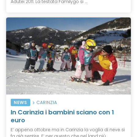
Adutei 2011. La testata Familygo si ...
NEWS
CARINZIA
In Carinzia i bambini sciano con 1
euro
E’ appena ottobre ma in Carinzia la voglia di neve si
fa già sentire. E’ per questo che nel land più