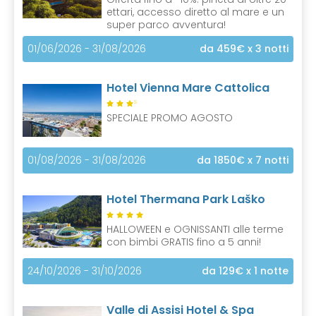
ettari, accesso diretto al mare e un
super parco avventura!
01/06/2026 - 31/08/2026
da 459€
x 3 notti
Hotel Vienna Mare Cattolica
S
SPECIALE PROMO AGOSTO
01/08/2026 - 31/08/2026
da 1850€
x 7 notti
Hotel Thermana Park Laško
HALLOWEEN e OGNISSANTI alle terme
con bimbi GRATIS fino a 5 anni!
24/10/2026 - 31/10/2026
da 129€
x 1 notte
Valle di Assisi Hotel & Spa