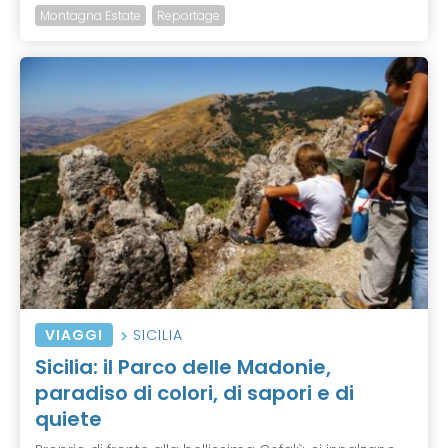
Montagna Estate
Reportage
VIAGGI
SICILIA
Sicilia: il Parco delle Madonie,
paradiso di colori, di sapori e di
quiete