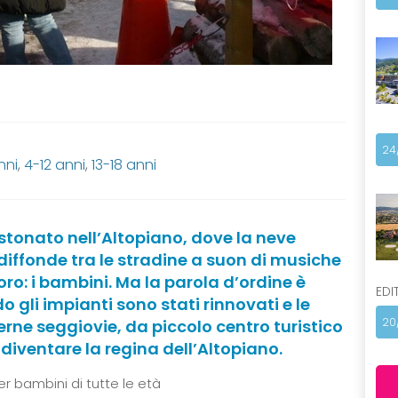
24
nni
,
4-12 anni
,
13-18 anni
stonato nell’Altopiano, dove la neve
i diffonde tra le stradine a suon di musiche
oro: i bambini. Ma la parola d’ordine è
EDI
o gli impianti sono stati rinnovati e le
20
ne seggiovie, da piccolo centro turistico
r diventare la regina dell’Altopiano.
er bambini di tutte le età