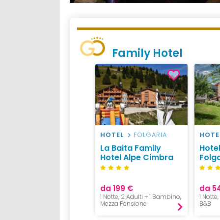
Family Hotel
HOTEL
FOLGARIA
HOTE
La Baita Family
Hote
Hotel Alpe Cimbra
Folg
da 199 €
da 5
1 Notte, 2 Adulti + 1 Bambino,
1 Notte,
Mezza Pensione
B&B