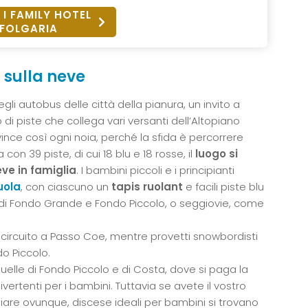
 I FAMILY HOTEL
FOLGARIA
t sulla neve
gli autobus delle città della pianura, un invito a
lo di piste che collega vari versanti dell’Altopiano
ince così ogni noia, perché la sfida è percorrere
 con 39 piste, di cui 18 blu e 18 rosse, il
luogo si
ve in famiglia
. I bambini piccoli e i principianti
uola
, con ciascuno un
tapis ruolant
e facili piste blu
 di Fondo Grande e Fondo Piccolo, o seggiovie, come
 circuito a Passo Coe, mentre provetti snowbordisti
o Piccolo.
elle di Fondo Piccolo e di Costa, dove si paga la
ertenti per i bambini. Tuttavia se avete il vostro
iare ovunque, discese ideali per bambini si trovano