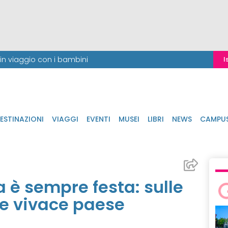
i in viaggio con i bambini
I
ESTINAZIONI
VIAGGI
EVENTI
MUSEI
LIBRI
NEWS
CAMPU
a è sempre festa: sulle
o e vivace paese