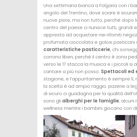
Una settimana bianca a Folgaria con i bam
angolo del Trentino, dove sciare è sicurame
nuove piste, ma non tutto, perché dopo lo
centro del paese ci riunisce tutti, grandi e
appresta ad acquistare nei riforniti negozi
profumata cioccolata e golosi pasticcini 
caratteristiche pasticcerie
, chi sorseg
corrono liberi, perché il centro è zona pe
verso le 17 stacca la musica e i piccoli si
cantare a più non posso.
Spettacoli ed 
stagione, e l’appuntamento è sempre lì, nel
la scelta è ad ampio raggio: pizzerie a legn
di sicuro ci guadagna per la qualità dell’
sono gli
alberghi per le famiglie
, alcuni
wellness mentre i bambini giocano con di