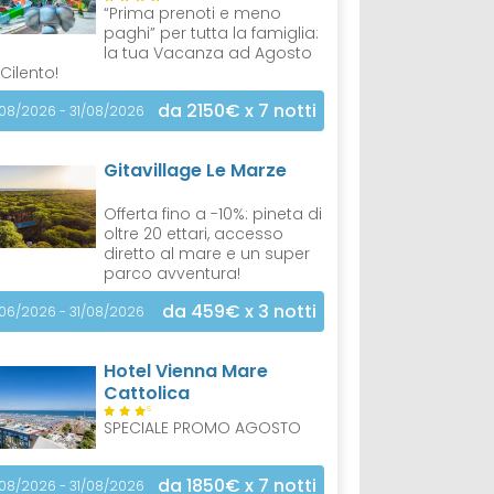
“Prima prenoti e meno
paghi” per tutta la famiglia:
la tua Vacanza ad Agosto
 Cilento!
da 2150€
x 7 notti
/08/2026 - 31/08/2026
Gitavillage Le Marze
Offerta fino a -10%: pineta di
oltre 20 ettari, accesso
diretto al mare e un super
parco avventura!
da 459€
x 3 notti
/06/2026 - 31/08/2026
Hotel Vienna Mare
Cattolica
S
SPECIALE PROMO AGOSTO
da 1850€
x 7 notti
/08/2026 - 31/08/2026