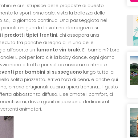
bini e ci si stupisce delle proposte di questo
nte lo sport principale, vista la bellezza delle
 sci, la giornata continua. Una passeggiata nel
 piccoli, chi guarda le vetrine dei negozi e si
 i
prodotti tipici trentini
, chi assapora una
seduto tra panche di legno di in una delle
gia all’aperto un
fumante vin brulé
. E i bambini? Loro
donale! E poi per loro c’è la baby dance, ogni giorno
 avvicinano a frotte per saltare insieme a ritmo e
eventi per bambini si susseguono
lungo tutta la
la solita piazzetta. Arriva l’ora di cena, e anche qui
a, birrerie artigianali, cucina tipica trentina… il gusto
offerta abbastanza diffusa. E se amate i comfort, ci
 recentissimi, dove i genitori possono dedicarsi al
vertenti animatori.