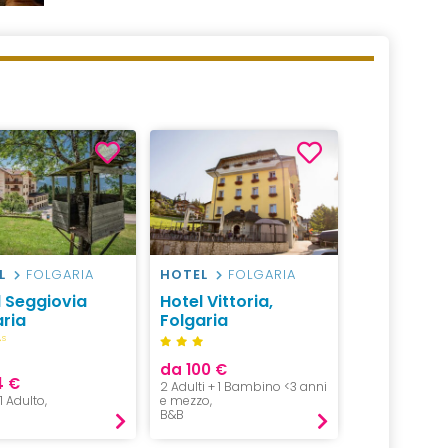
L
FOLGARIA
HOTEL
FOLGARIA
l Seggiovia
Hotel Vittoria,
aria
Folgaria
S
da 100 €
4 €
2 Adulti + 1 Bambino <3 anni
 1 Adulto,
e mezzo,
B&B