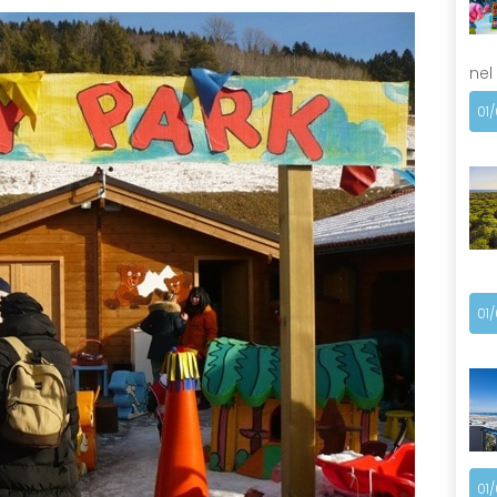
nel
01
01
01