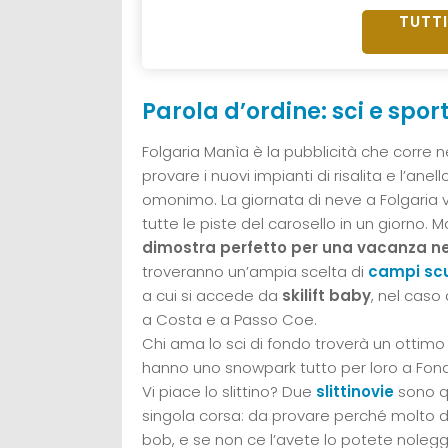
TUTTI
Parola d’ordine: sci e spor
Folgaria Manìa è la pubblicità che corre ne
provare i nuovi impianti di risalita e l’anel
omonimo. La giornata di neve a Folgaria v
tutte le piste del carosello in un giorno. Ma
dimostra perfetto per una vacanza ne
troveranno un’ampia scelta di
campi sc
a cui si accede da
skilift baby
, nel caso
a Costa e a Passo Coe.
Chi ama lo sci di fondo troverà un ottimo
hanno uno snowpark tutto per loro a Fond
Vi piace lo slittino? Due
slittinovie
sono qu
singola corsa: da provare perché molto div
bob, e se non ce l’avete lo potete nolegg