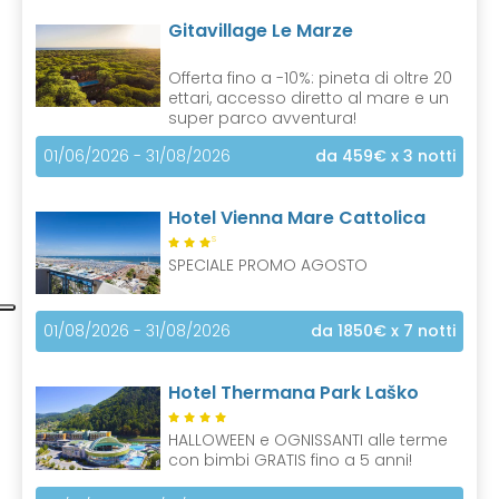
Gitavillage Le Marze
Offerta fino a -10%: pineta di oltre 20
ettari, accesso diretto al mare e un
super parco avventura!
01/06/2026 - 31/08/2026
da 459€
x 3 notti
Hotel Vienna Mare Cattolica
S
SPECIALE PROMO AGOSTO
01/08/2026 - 31/08/2026
da 1850€
x 7 notti
Hotel Thermana Park Laško
HALLOWEEN e OGNISSANTI alle terme
con bimbi GRATIS fino a 5 anni!