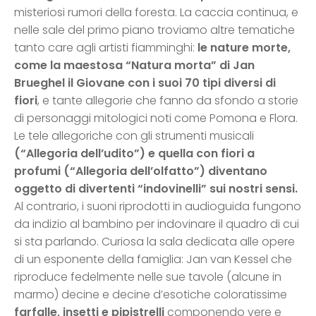
misteriosi rumori della foresta. La caccia continua, e
nelle sale del primo piano troviamo altre tematiche
tanto care agli artisti fiamminghi:
le nature morte,
come la maestosa “Natura morta” di Jan
Brueghel il Giovane con i suoi 70 tipi diversi di
fiori
, e tante allegorie che fanno da sfondo a storie
di personaggi mitologici noti come Pomona e Flora.
Le tele allegoriche con gli strumenti musicali
(“Allegoria dell’udito”) e quella con fiori a
profumi (“Allegoria dell’olfatto”)
diventano
oggetto di divertenti “indovinelli”
sui nostri sensi.
Al contrario, i suoni riprodotti in audioguida fungono
da indizio al bambino per indovinare il quadro di cui
si sta parlando. Curiosa la sala dedicata alle opere
di un esponente della famiglia: Jan van Kessel che
riproduce fedelmente nelle sue tavole (alcune in
marmo) decine e decine d’esotiche coloratissime
farfalle, insetti e pipistrelli
componendo vere e