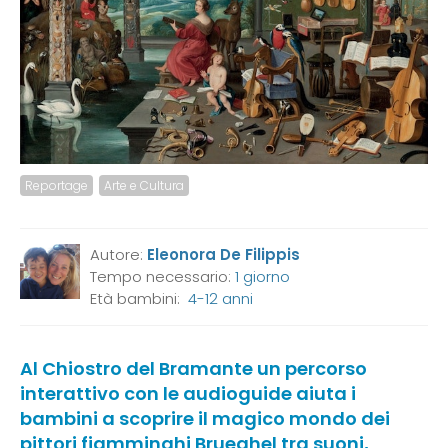
Reportage
Arte e Cultura
Autore:
Eleonora De Filippis
Tempo necessario:
1 giorno
Età bambini:
4-12 anni
Al Chiostro del Bramante un percorso
interattivo con le audioguide aiuta i
bambini a scoprire il magico mondo dei
pittori fiamminghi Brueghel tra suoni,