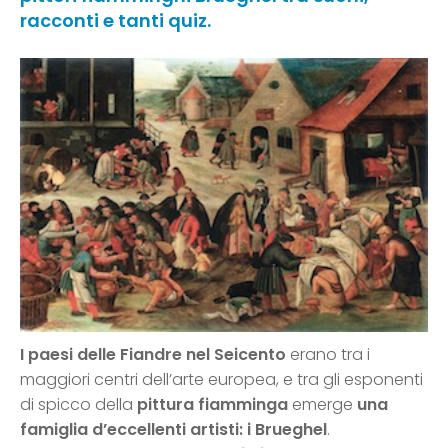
racconti e tanti quiz.
I paesi delle Fiandre nel Seicento
erano tra i
maggiori centri dell’arte europea, e tra gli esponenti
di spicco della
pittura fiamminga
emerge
una
famiglia d’
eccellenti artisti: i Brueghel
.