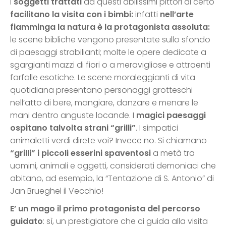
I
soggetti trattati
da questi abilissimi pittori di certo
facilitano la visita con i bimbi:
infatti
nell’arte
fiamminga
la natura è la protagonista assoluta:
le scene bibliche vengono presentate sullo sfondo
di paesaggi strabilianti; molte le opere dedicate a
sgargianti mazzi di fiori o a meravigliose e attraenti
farfalle esotiche. Le scene moraleggianti di vita
quotidiana presentano personaggi grotteschi
nell’atto di bere, mangiare, danzare e menare le
mani dentro anguste locande. I
magici paesaggi
ospitano talvolta strani “grilli”
. I simpatici
animaletti verdi direte voi? Invece no. Si chiamano
“grilli” i
piccoli esserini spaventosi
a metà tra
uomini, animali e oggetti, considerati demoniaci che
abitano, ad esempio, la “Tentazione di S. Antonio” di
Jan Brueghel il Vecchio!
E’ un mago il primo protagonista
del percorso
guidato
: sì, un prestigiatore che ci guida alla visita