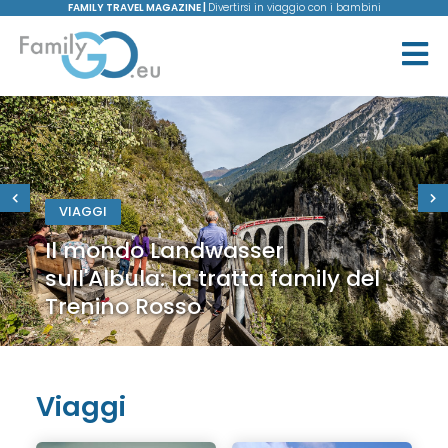
FAMILY TRAVEL MAGAZINE |
Divertirsi in viaggio con i bambini
EVENTI
Landwasser
Al Castello
: la tratta family del
il medioevo
sso
un'avvent
Viaggi