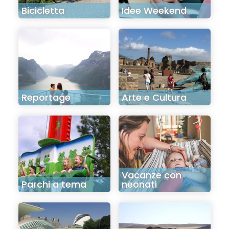
Bicicletta
Idee Weekend
Reportage
Arte e Cultura
Vacanze con
Parchi a tema
neonati