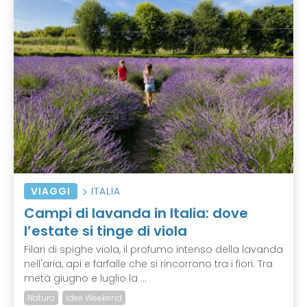
VIAGGI
ITALIA
Campi di lavanda in Italia: dove
l’estate si tinge di viola
Filari di spighe viola, il profumo intenso della lavanda
nell'aria, api e farfalle che si rincorrono tra i fiori. Tra
metà giugno e luglio la ...
Natura
Idee Weekend