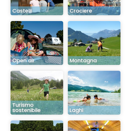
Castelli
Crociere
Open air
Montagna
Turismo
sostenibile
Laghi