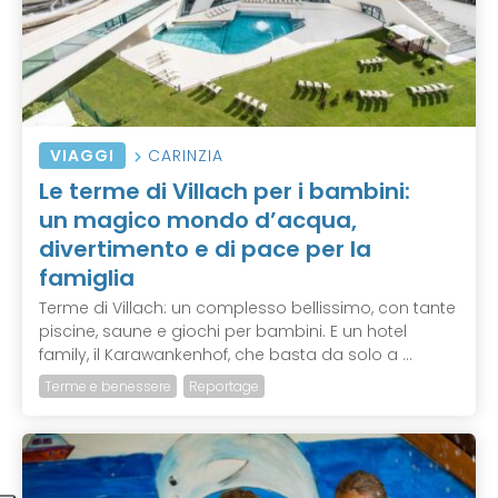
VIAGGI
CARINZIA
Le terme di Villach per i bambini:
un magico mondo d’acqua,
divertimento e di pace per la
famiglia
Terme di Villach: un complesso bellissimo, con tante
piscine, saune e giochi per bambini. E un hotel
family, il Karawankenhof, che basta da solo a ...
Terme e benessere
Reportage