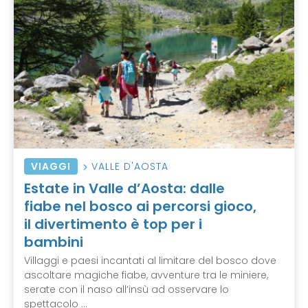
VIAGGI
VALLE D'AOSTA
Estate in Valle d’Aosta: dalle
fiabe nel bosco ai percorsi gioco,
il divertimento è top per i
bambini
Villaggi e paesi incantati al limitare del bosco dove
ascoltare magiche fiabe, avventure tra le miniere,
serate con il naso all’insù ad osservare lo
spettacolo ...