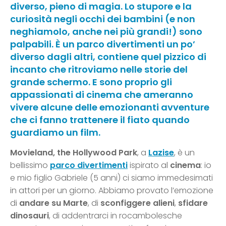
diverso, pieno di magia. Lo stupore e la
curiosità negli occhi dei bambini (e non
neghiamolo, anche nei più grandi!) sono
palpabili. È un parco divertimenti un po’
diverso dagli altri, contiene quel pizzico di
incanto che ritroviamo nelle storie del
grande schermo. E sono proprio gli
appassionati di cinema che ameranno
vivere alcune delle emozionanti avventure
che ci fanno trattenere il fiato quando
guardiamo un film.
Movieland, the Hollywood Park
, a
Lazise
, è un
bellissimo
parco divertimenti
ispirato al
cinema
: io
e mio figlio Gabriele (5 anni) ci siamo immedesimati
in attori per un giorno. Abbiamo provato l’emozione
di
andare su Marte
, di
sconfiggere alieni
,
sfidare
dinosauri
, di addentrarci in rocambolesche