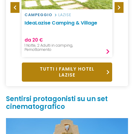
CAMPEGGIO
LAZISE
HOTEL
arda
IdeaLazise Camping & Village
TH La
da 20 €
da 13
1 Notte, 2 Adulti in camping,
1 Notte,
Pernottamento
B&B
TUTTI I FAMILY HOTEL
LAZISE
Sentirsi protagonisti su un set
cinematografico