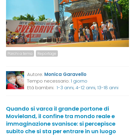
Parchi a tema
Reportage
Autore:
Monica Garavello
Tempo necessario:
1 giorno
Età bambini:
1-3 anni
,
4-12 anni
,
13-18 anni
Quando si varca il grande portone di
Movieland, il confine tra mondo reale e
immaginazione svanisce: si percepisce
subito che si sta per entrare in un luogo