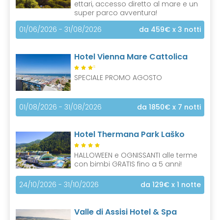
ettari, accesso diretto al mare e un
super parco avventura!
01/06/2026 - 31/08/2026
da 459€
x 3 notti
Hotel Vienna Mare Cattolica
S
SPECIALE PROMO AGOSTO
01/08/2026 - 31/08/2026
da 1850€
x 7 notti
Hotel Thermana Park Laško
HALLOWEEN e OGNISSANTI alle terme
con bimbi GRATIS fino a 5 anni!
24/10/2026 - 31/10/2026
da 129€
x 1 notte
Valle di Assisi Hotel & Spa