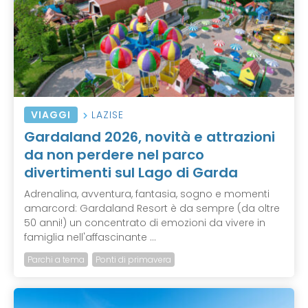
VIAGGI
LAZISE
Gardaland 2026, novità e attrazioni
da non perdere nel parco
divertimenti sul Lago di Garda
Adrenalina, avventura, fantasia, sogno e momenti
amarcord: Gardaland Resort è da sempre (da oltre
50 anni!) un concentrato di emozioni da vivere in
famiglia nell'affascinante ...
Parchi a tema
Ponti di primavera