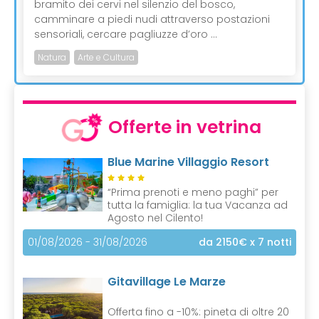
bramito dei cervi nel silenzio del bosco,
camminare a piedi nudi attraverso postazioni
sensoriali, cercare pagliuzze d’oro ...
Natura
Arte e Cultura
Offerte in vetrina
Blue Marine Villaggio Resort
“Prima prenoti e meno paghi” per
tutta la famiglia: la tua Vacanza ad
Agosto nel Cilento!
01/08/2026 - 31/08/2026
da 2150€
x 7 notti
Gitavillage Le Marze
Offerta fino a -10%: pineta di oltre 20