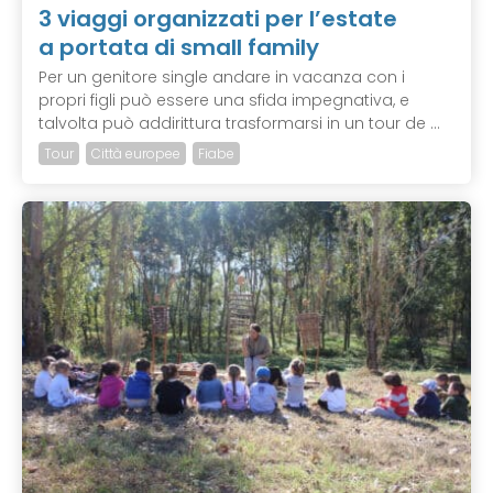
3 viaggi organizzati per l’estate
a portata di small family
Per un genitore single andare in vacanza con i
propri figli può essere una sfida impegnativa, e
talvolta può addirittura trasformarsi in un tour de ...
Tour
Città europee
Fiabe