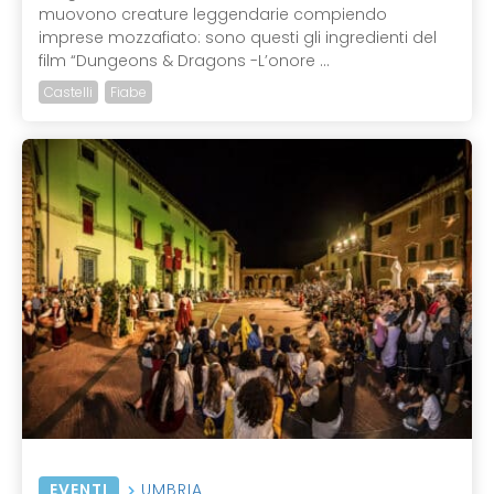
muovono creature leggendarie compiendo
imprese mozzafiato: sono questi gli ingredienti del
film “Dungeons & Dragons -L’onore ...
Castelli
Fiabe
EVENTI
UMBRIA