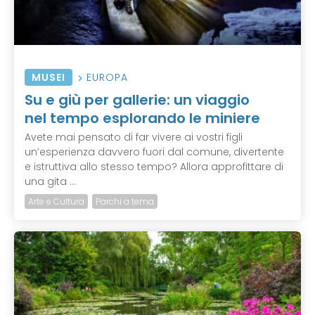
MUSEI
EUROPA
Su e giù per gallerie: un viaggio
nel tempo esplorando le miniere
Avete mai pensato di far vivere ai vostri figli
un’esperienza davvero fuori dal comune, divertente
e istruttiva allo stesso tempo? Allora approfittare di
una gita ...
Arte e Cultura
Parchi a tema