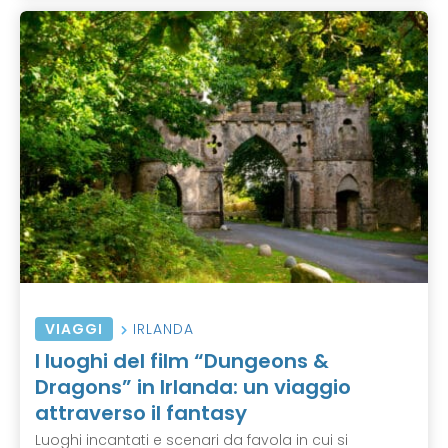
VIAGGI
IRLANDA
I luoghi del film “Dungeons &
Dragons” in Irlanda: un viaggio
attraverso il fantasy
Luoghi incantati e scenari da favola in cui si