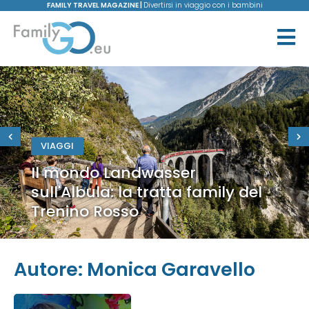
FAMILY TRAVEL MAGAZINE |
Divertirsi in viaggio con i bambini
VIAGGI
Il mondo Landwasser
sull'Albula: la tratta family del
Trenino Rosso
Autore:
Monica Garavello