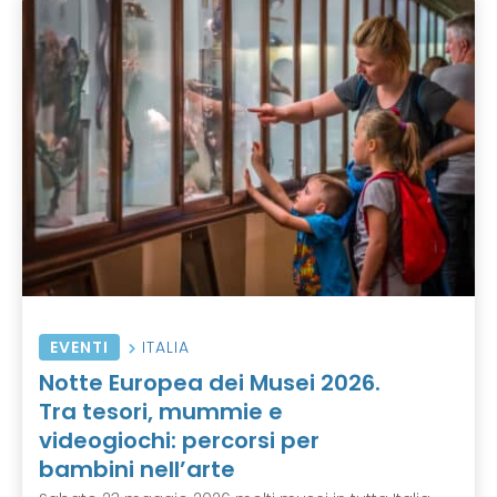
EVENTI
ITALIA
Notte Europea dei Musei 2026.
Tra tesori, mummie e
videogiochi: percorsi per
bambini nell’arte