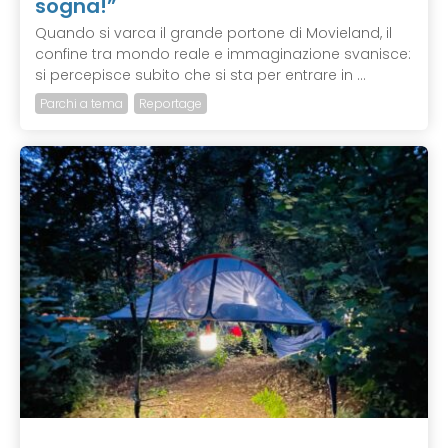
sogna!”
Quando si varca il grande portone di Movieland, il
confine tra mondo reale e immaginazione svanisce:
si percepisce subito che si sta per entrare in ...
Parchi a tema
Reportage