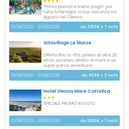
“Prima prenoti e meno paghi” per
tutta la famiglia: la tua Vacanza ad
Agosto nel Cilento!
01/08/2026 - 31/08/2026
da 2150€
x 7 notti
Gitavillage Le Marze
Offerta fino a -10%: pineta di oltre 20
ettari, accesso diretto al mare e un
super parco avventura!
01/06/2026 - 31/08/2026
da 459€
x 3 notti
Hotel Vienna Mare Cattolica
S
SPECIALE PROMO AGOSTO
01/08/2026 - 31/08/2026
da 1850€
x 7 notti