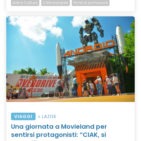
Arte e Cultura
Città europee
Ponti di primavera
VIAGGI
LAZISE
Una giornata a Movieland per
sentirsi protagonisti: “CIAK, si