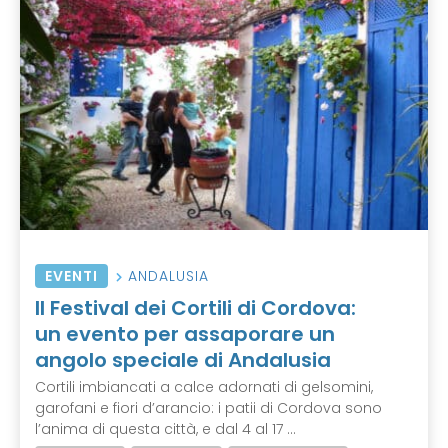
EVENTI
ANDALUSIA
Il Festival dei Cortili di Cordova:
un evento per assaporare un
angolo speciale di Andalusia
Cortili imbiancati a calce adornati di gelsomini,
garofani e fiori d’arancio: i patii di Cordova sono
l’anima di questa città, e dal 4 al 17 ...