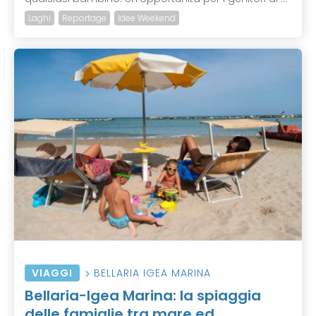
Laghi
Reportage
Idee Weekend
VIAGGI
BELLARIA IGEA MARINA
Bellaria-Igea Marina: la spiaggia
delle famiglie tra mare ed