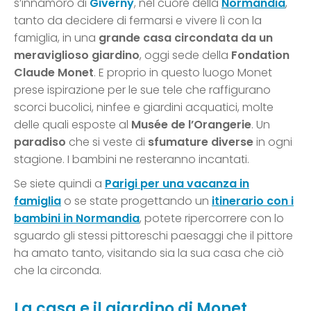
s’innamorò di
Giverny
, nel cuore della
Normandia
,
tanto da decidere di fermarsi e vivere lì con la
famiglia, in una
grande casa circondata da un
meraviglioso giardino
, oggi sede della
Fondation
Claude Monet
. E proprio in questo luogo Monet
prese ispirazione per le sue tele che raffigurano
scorci bucolici, ninfee e giardini acquatici, molte
delle quali esposte al
Musée de l’Orangerie
. Un
paradiso
che si veste di
sfumature diverse
in ogni
stagione. I bambini ne resteranno incantati.
Se siete quindi a
Parigi per una vacanza in
famiglia
o se state progettando un
itinerario con i
bambini in Normandia
, potete ripercorrere con lo
sguardo gli stessi pittoreschi paesaggi che il pittore
ha amato tanto, visitando sia la sua casa che ciò
che la circonda.
La casa e il giardino di Monet