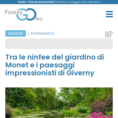
FAMILY TRAVEL MAGAZINE |
Divertirsi in viaggio con i bambini
VIAGGI
NORMANDIA
Tra le ninfee del giardino di
Monet e i paesaggi
impressionisti di Giverny