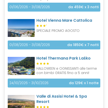
01/06/2026 - 31/08/2026
da 459€
x 3 notti
Hotel Vienna Mare Cattolica
S
SPECIALE PROMO AGOSTO
01/08/2026 - 31/08/2026
da 1850€
x 7 notti
Hotel Thermana Park Laško
HALLOWEEN e OGNISSANTI alle terme
con bimbi GRATIS fino a 5 anni!
24/10/2026 - 31/10/2026
da 129€
x 1 notte
Valle di Assisi Hotel & Spa
Resort