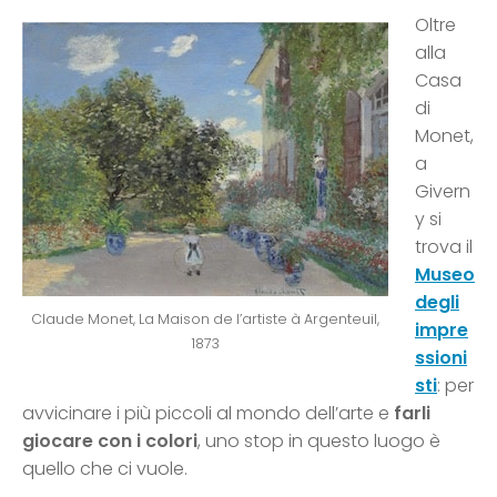
Oltre
alla
Casa
di
Monet,
a
Givern
y si
trova il
Museo
degli
Claude Monet, La Maison de l’artiste à Argenteuil,
impre
1873
ssioni
sti
: per
avvicinare i più piccoli al mondo dell’arte e
farli
giocare con i colori
, uno stop in questo luogo è
quello che ci vuole.