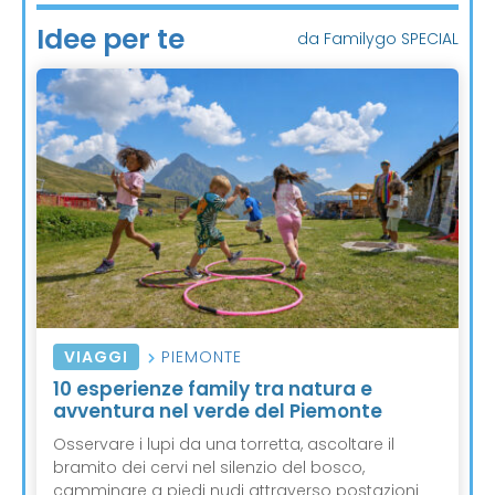
Idee per te
da Familygo SPECIAL
VIAGGI
PIEMONTE
10 esperienze family tra natura e
avventura nel verde del Piemonte
Osservare i lupi da una torretta, ascoltare il
bramito dei cervi nel silenzio del bosco,
camminare a piedi nudi attraverso postazioni