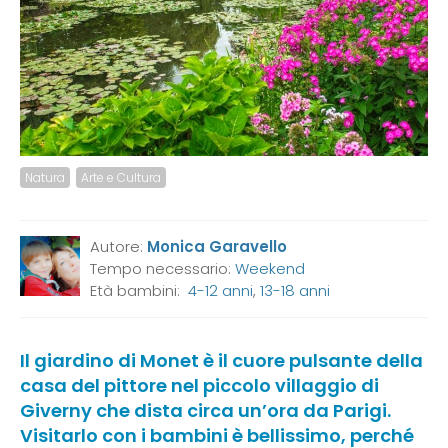
Natura
Arte e Cultura
Autore:
Monica Garavello
Tempo necessario:
Weekend
Età bambini:
4-12 anni
,
13-18 anni
Il giardino di Monet è il cuore pulsante della
casa del pittore nel piccolo villaggio di
Giverny che dista circa un’ora da Parigi.
Visitarlo con i bambini è bellissimo, perché