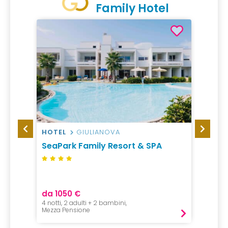
Family Hotel
HOTEL
GIULIANOVA
HOTEL
SeaPark Family Resort & SPA
Sport 
da 1050 €
da 110
4 notti, 2 adulti + 2 bambini,
1 Adulto
Mezza Pensione
Mezza P