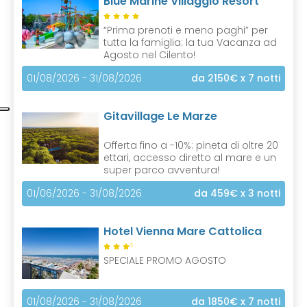
Blue Marine Villaggio Resort
“Prima prenoti e meno paghi” per
tutta la famiglia: la tua Vacanza ad
Agosto nel Cilento!
01/08/2026 - 31/08/2026
da 2150€
x 7 notti
Gitavillage Le Marze
Offerta fino a -10%: pineta di oltre 20
ettari, accesso diretto al mare e un
super parco avventura!
01/06/2026 - 31/08/2026
da 459€
x 3 notti
Hotel Vienna Mare Cattolica
S
SPECIALE PROMO AGOSTO
01/08/2026 - 31/08/2026
da 1850€
x 7 notti