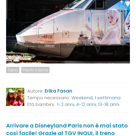
Treno
Parchi a tema
Autore:
Erika Fasan
Tempo necessario:
Weekend, 1 settimana
Età bambini:
1-3 anni
,
4-12 anni
,
13-18 anni
Arrivare a Disneyland Paris non è mai stato
così facile! Grazie al TGV INOUI, il treno