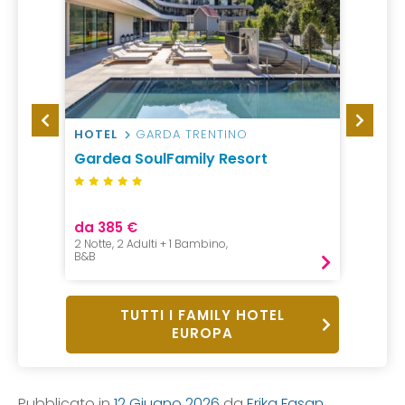
HOTEL
GARDA TRENTINO
VILLA
Gardea SoulFamily Resort
Apart
Plane
da 385 €
da 83
2 Notte, 2 Adulti + 1 Bambino,
1 Notte,
B&B
Pernot
TUTTI I FAMILY HOTEL
EUROPA
Pubblicato in
12 Giugno 2026
da
Erika Fasan