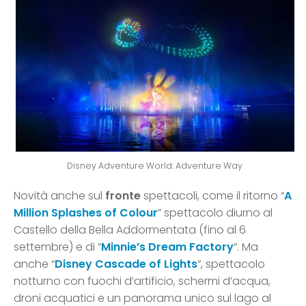
Disney Adventure World: Adventure Way
Novità anche sul
fronte
spettacoli, come il ritorno “
A
Million Splashes of Colour​
” spettacolo diurno al
Castello della Bella Addormentata (fino al 6
settembre) e di “
Minnie’s Dream Factory
“. Ma
anche “
Disney Cascade of Lights
“, spettacolo
notturno con fuochi d’artificio, schermi d’acqua,
droni acquatici e un panorama unico sul lago al