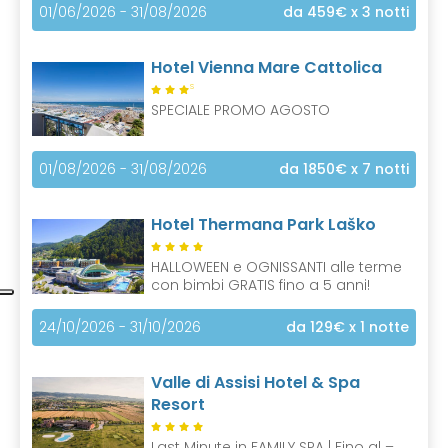
01/06/2026 - 31/08/2026
da 459€
x 3 notti
Hotel Vienna Mare Cattolica
S
SPECIALE PROMO AGOSTO
01/08/2026 - 31/08/2026
da 1850€
x 7 notti
Hotel Thermana Park Laško
HALLOWEEN e OGNISSANTI alle terme
con bimbi GRATIS fino a 5 anni!
24/10/2026 - 31/10/2026
da 129€
x 1 notte
Valle di Assisi Hotel & Spa
Resort
Last Minute in FAMILY SPA | Fino al –