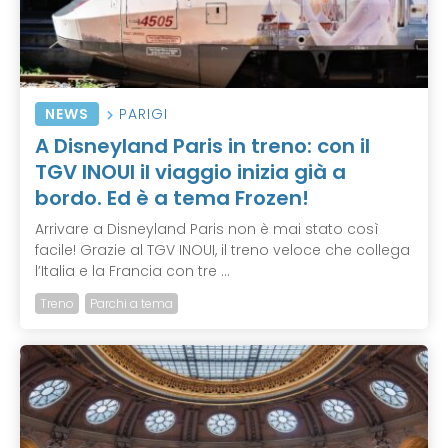
NEWS
PARIGI
A Disneyland Paris in treno: con il
TGV INOUI il viaggio inizia già a
bordo. Ed è a tema Frozen!
Arrivare a Disneyland Paris non è mai stato così
facile! Grazie al TGV INOUI, il treno veloce che collega
l’Italia e la Francia con tre ...
Treno
Parchi a tema