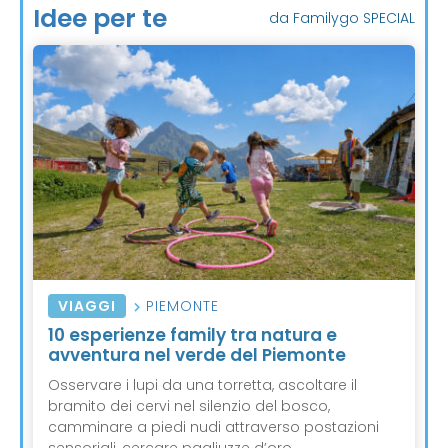
Idee per te
da Familygo SPECIAL
VIAGGI
PIEMONTE
10 esperienze family tra natura e
avventura nel verde del Piemonte
Osservare i lupi da una torretta, ascoltare il
bramito dei cervi nel silenzio del bosco,
camminare a piedi nudi attraverso postazioni
sensoriali, cercare pagliuzze d’oro ...