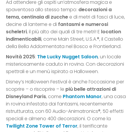
Ad attendere gli ospiti un’atmosfera magica e
spaventosa allo stesso tempo:
decorazioni a
tema, centinaia di zucche
e di metri di fasci di luce,
decine di lanterne e di
fantasmi e numerosi
scheletri
, il più alto dei quali di tre metri! E
location
indimenticabili
, come Main Street, U.S.A.®, il Castello
della Bella Addormentata nel Bosco e Frontierland.
Novità 2025
:
The Lucky Nugget Saloon
, un locale
misteriosamente caduto in rovina. Con decorazioni
spettrali e un menù ispirato a Halloween.​
Disney’s Halloween Festival è anche l’occasione per
scoprire – o riscoprire – le
più belle attrazioni di
Disneyland Paris
, come
Phantom Manor
, una casa
in rovina infestata dai fantasmi, recentemente
ristrutturata, con 60 Audio-Animatronics®, 50 effetti
speciali e almeno 400 decorazioni. O come la
Twilight Zone Tower of Terror
, il terrificante