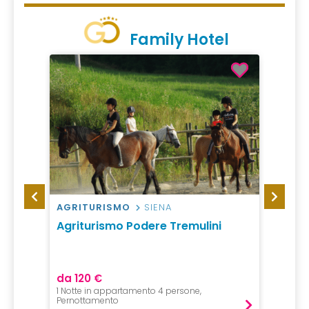
Family Hotel
AGRITURISMO
SIENA
CAMP
Agriturismo Podere Tremulini
IdeaL
da 120 €
da 20
1 Notte in appartamento 4 persone,
1 Notte,
Pernottamento
Pernot