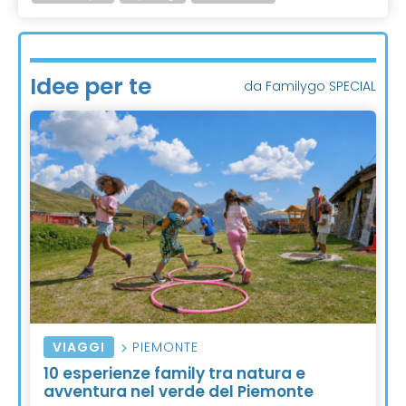
Idee per te
da Familygo SPECIAL
VIAGGI
PIEMONTE
10 esperienze family tra natura e
avventura nel verde del Piemonte