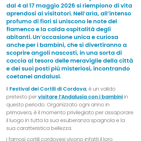
dal 4 al 17 maggio 2026 si riempiono di vita
aprendosi ai visitatori. Nell’aria, all’intenso
profumo di fiori si uniscono le note del
flamenco e la calda ospitalità degli
abitanti. Un’occasione unica e curiosa
anche per i bambini, che si divertiranno a
scoprire angoli nascosti, in una sorta di
caccia al tesoro delle meraviglie della città
e dei suoi posti più misteriosi, incontrando
coetanei andalusi.
Il
Festival dei Cortili di
Cordova
, è un valido
pretesto per
visitare l’
Andalusia con i bambini
in
questo periodo. Organizzato ogni anno in
primavera, è il momento privilegiato per assaporare
il luogo in tutta la sua esuberanza spagnola e la
sua caratteristica bellezza.
I famosi cortili cordovesi vivono infatti il loro