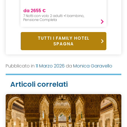
da 2655 €
da 32
7 Notti con volo 2 adulti +1 bambino,
1 Notte,
Pensione Completa
Pensio
TUTTI I FAMILY HOTEL
SPAGNA
Pubblicato in
11 Marzo 2026
da
Monica Garavello
Articoli correlati