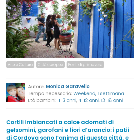
Arte e Cultura
Città europee
Ponti di primavera
Autore:
Monica Garavello
Tempo necessario:
Weekend, 1 settimana
Età bambini:
1-3 anni
,
4-12 anni
,
13-18 anni
Cortili imbiancati a calce adornati di
gelsomini, garofani e fiori d’arancio: i patii
di Cordova sono l’anima di questa città, e