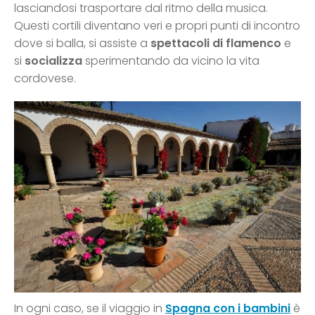
lasciandosi trasportare dal ritmo della musica.
Questi cortili diventano veri e propri punti di incontro
dove si balla, si assiste a
spettacoli di flamenco
e
si
socializza
sperimentando da vicino la vita
cordovese.
In ogni caso, se il viaggio in
Spagna con i bambini
è