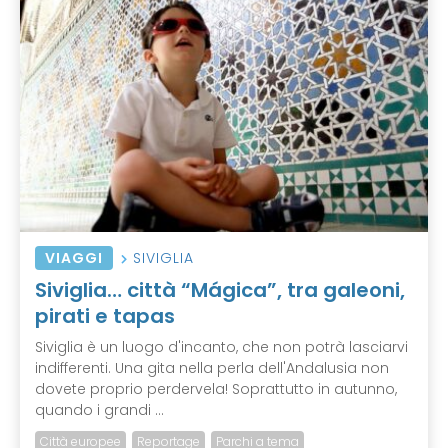
VIAGGI
SIVIGLIA
Siviglia… città “Mágica”, tra galeoni,
pirati e tapas
Siviglia è un luogo d'incanto, che non potrà lasciarvi
indifferenti. Una gita nella perla dell'Andalusia non
dovete proprio perdervela! Soprattutto in autunno,
quando i grandi ...
Città europee
Reportage
Parchi a tema