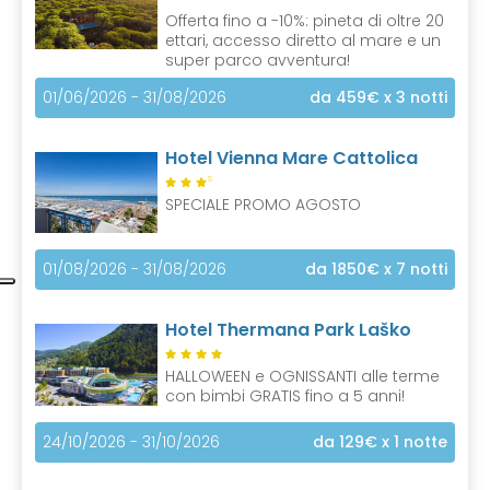
Offerta fino a -10%: pineta di oltre 20
ettari, accesso diretto al mare e un
super parco avventura!
01/06/2026 - 31/08/2026
da 459€
x 3 notti
Hotel Vienna Mare Cattolica
S
SPECIALE PROMO AGOSTO
01/08/2026 - 31/08/2026
da 1850€
x 7 notti
Hotel Thermana Park Laško
HALLOWEEN e OGNISSANTI alle terme
con bimbi GRATIS fino a 5 anni!
24/10/2026 - 31/10/2026
da 129€
x 1 notte