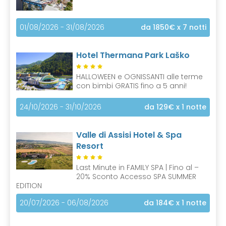
01/08/2026 - 31/08/2026
da 1850€
x 7 notti
Hotel Thermana Park Laško
HALLOWEEN e OGNISSANTI alle terme
con bimbi GRATIS fino a 5 anni!
24/10/2026 - 31/10/2026
da 129€
x 1 notte
Valle di Assisi Hotel & Spa
Resort
Last Minute in FAMILY SPA | Fino al –
20% Sconto Accesso SPA SUMMER
EDITION
20/07/2026 - 06/08/2026
da 184€
x 1 notte