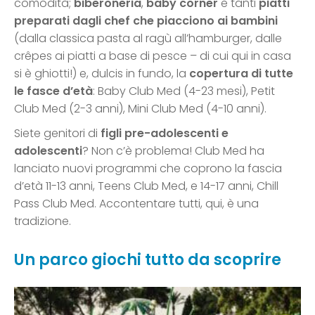
comodità;
biberoneria
,
baby corner
e tanti
piatti
preparati dagli chef che piacciono ai bambini
(dalla classica pasta al ragù all’hamburger, dalle
crêpes ai piatti a base di pesce – di cui qui in casa
si è ghiotti!) e, dulcis in fundo, la
copertura di tutte
le fasce d’età
: Baby Club Med (4-23 mesi), Petit
Club Med (2-3 anni), Mini Club Med (4-10 anni).
Siete genitori di
figli pre-adolescenti e
adolescenti
? Non c’è problema! Club Med ha
lanciato nuovi programmi che coprono la fascia
d’età 11-13 anni, Teens Club Med, e 14-17 anni, Chill
Pass Club Med. Accontentare tutti, qui, è una
tradizione.
Un parco giochi tutto da scoprire