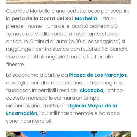
Club Med Marbella è una perfetta base per scoprire
la
perla della Costa del Sol
,
Marbella
– da cui
prende il nome – una delle località balneari più
famose del Mediterraneo, affascinante, storica,
antica. In 10 minuti di auto (o 30 di passeggiata) si
raggiunge il centro storico con i suoi edifici bianchi,
viuzze di ciottoli, negozietti colorati e fiori alle
finestre.
Lo scopriamo a partire da
Piazza de Los Naranjos
,
dove gli alberi di arance creano una scenografia
“succosa”. Imperdibili i resti dell’
Alcazaba
, l’antico
castello moresco le cui mura un tempo
circondavano la città, e la
Iglesia Mayor de la
Encarnación
, i cui stili rinascimentale e barocco
sono inconfondibili.