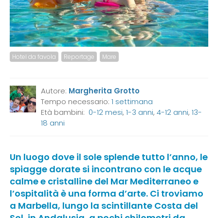
Hotel da favola
Reportage
Mare
Autore:
Margherita Grotto
Tempo necessario:
1 settimana
Età bambini:
0-12 mesi
,
1-3 anni
,
4-12 anni
,
13-
18 anni
Un luogo dove il sole splende tutto l’anno, le
spiagge dorate si incontrano con le acque
calme e cristalline del Mar Mediterraneo e
l’ospitalità è una forma d’arte. Ci troviamo
a Marbella, lungo la scintillante Costa del
Sol, in Andalusia, a pochi chilometri da