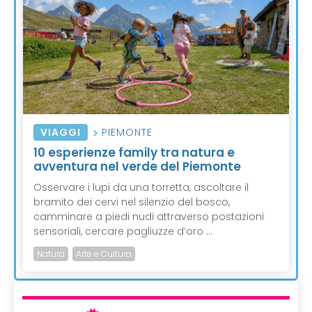
VIAGGI
PIEMONTE
10 esperienze family tra natura e
avventura nel verde del Piemonte
Osservare i lupi da una torretta, ascoltare il
bramito dei cervi nel silenzio del bosco,
camminare a piedi nudi attraverso postazioni
sensoriali, cercare pagliuzze d’oro ...
Natura
Arte e Cultura