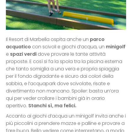
Il Resort di Marbella ospita anche un
parco
acquatico
con scivoli e giochi d’acqua, un
minigolf
e
spazi verdi
dove provare le tante attività
proposte. E così si fa la spola tra la piscina esterna
che tanto somiglia a una vera e propria spiaggia
per il fondo digradante e sicuro dai colori della
sabbia, e l’acquapark dove scivolate, risate e
divertimento non mancano. Spoiler: basta un’ora
qui per veder crollare i bambini già in orario
aperitivo.
Stanchi sì, ma felici.
Accanto ai giochi d’acqua un minigolf invita anche i
più piccolini a prendere mazze e palline e provare a
fare buca. Bello vedere come interpretano, a modo