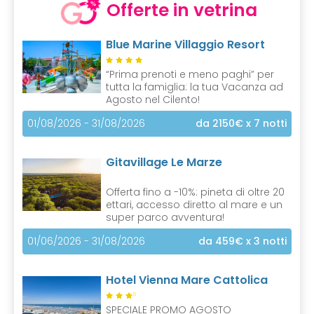
Offerte in vetrina
Blue Marine Villaggio Resort
“Prima prenoti e meno paghi” per
tutta la famiglia: la tua Vacanza ad
Agosto nel Cilento!
01/08/2026 - 31/08/2026
da 2150€
x 7 notti
Gitavillage Le Marze
Offerta fino a -10%: pineta di oltre 20
ettari, accesso diretto al mare e un
super parco avventura!
01/06/2026 - 31/08/2026
da 459€
x 3 notti
Hotel Vienna Mare Cattolica
S
SPECIALE PROMO AGOSTO