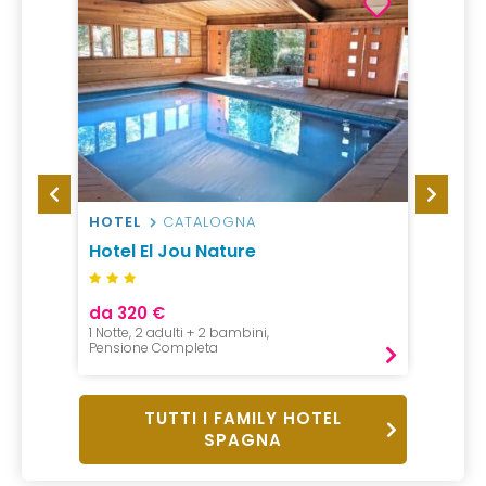
HOTEL
CATALOGNA
VILLA
omas
Hotel El Jou Nature
Verac
da 320 €
da 26
1 Notte, 2 adulti + 2 bambini,
7 Notti 
Pensione Completa
Pensio
TUTTI I FAMILY HOTEL
SPAGNA