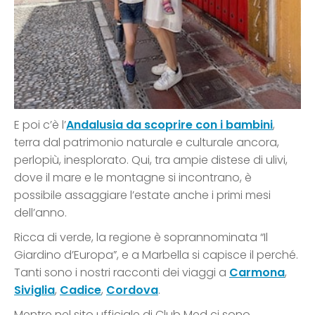
E poi c’è l’
Andalusia da scoprire con i bambini
,
terra dal patrimonio naturale e culturale ancora,
perlopiù, inesplorato. Qui, tra ampie distese di ulivi,
dove il mare e le montagne si incontrano, è
possibile assaggiare l’estate anche i primi mesi
dell’anno.
Ricca di verde, la regione è soprannominata “Il
Giardino d’Europa”, e a Marbella si capisce il perché.
Tanti sono i nostri racconti dei viaggi a
Carmona
,
Siviglia
,
Cadice
,
Cordova
.
Mentre nel sito ufficiale di Club Med ci sono