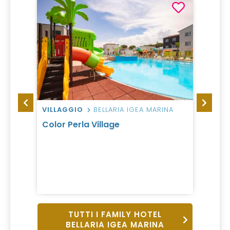
VILLAGGIO
BELLARIA IGEA MARINA
HOTEL
Color Perla Village
Valent
da 79
1 Notte, 
B&B
TUTTI I FAMILY HOTEL
BELLARIA IGEA MARINA