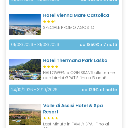
Hotel Vienna Mare Cattolica
S
SPECIALE PROMO AGOSTO
01/08/2026 - 31/08/2026
da 1850€
x 7 notti
Hotel Thermana Park Laško
HALLOWEEN e OGNISSANTI alle terme
con bimbi GRATIS fino a 5 anni!
24/10/2026 - 31/10/2026
da 129€
x 1 notte
Valle di Assisi Hotel & Spa
Resort
Last Minute in FAMILY SPA | Fino al –