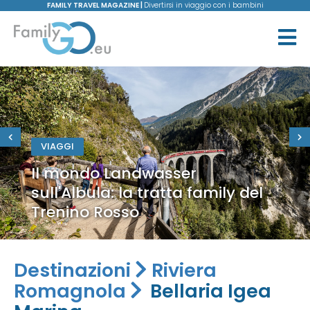
FAMILY TRAVEL MAGAZINE |
Divertirsi in viaggio con i bambini
VIAGGI
Il mondo Landwasser
sull'Albula: la tratta family del
Trenino Rosso
Destinazioni
Riviera
Romagnola
Bellaria Igea