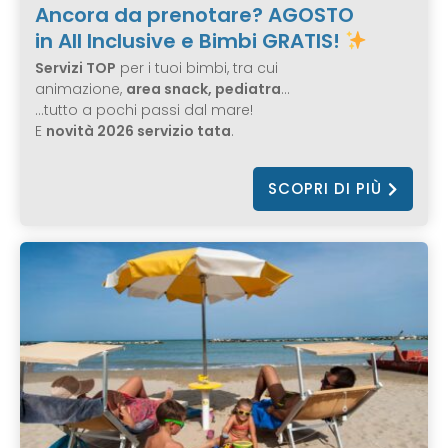
Ancora da prenotare? AGOSTO
in All Inclusive e Bimbi GRATIS!
Servizi TOP
per i tuoi bimbi, tra cui
animazione,
area snack, pediatra
…
…tutto a pochi passi dal mare!
E
novità 2026 servizio tata
.
SCOPRI DI PIÙ