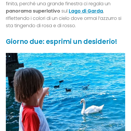
finita, perché una grande finestra ci regala un
panorama superlativo
sul
Lago di Garda
,
riflettendo i colori di un cielo dove ormai l’azzurro si
sta tingendo di rosa e di rosso.
Giorno due: esprimi un desiderio!