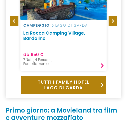
DA
CAMPEGGIO
LAGO DI GARDA
CAMP
La Rocca Camping Village,
Campi
Bardolino
Gard
da 650 €
da 33
7 Notti, 4 Persone,
1 Notte,
Pernottamento
Pernot
TUTTI I FAMILY HOTEL
LAGO DI GARDA
Primo giorno: a Movieland tra film
e avventure mozzafiato