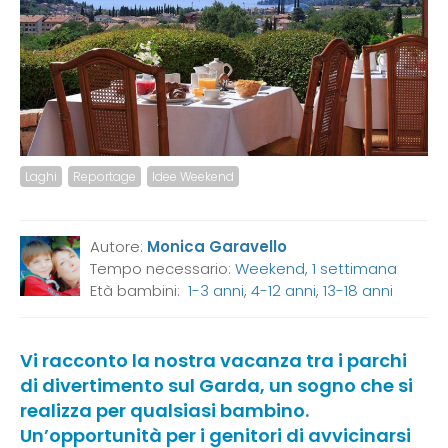
Laghi
Reportage
Idee Weekend
Autore:
Monica Garavello
Tempo necessario:
Weekend, 1 settimana
Età bambini:
1-3 anni
,
4-12 anni
,
13-18 anni
Vi racconto la nostra vacanza tra i parchi
di divertimento sul Garda, un sogno che si
realizza per qualsiasi bambino.
Un’opportunità per i genitori di avvicinarsi