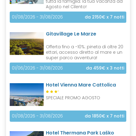
tutta la famiglia: la tua Vacanza ad
Agosto nel Cilento!
01/08/2026 - 31/08/2026
da 2150€
x 7 notti
Gitavillage Le Marze
Offerta fino a -10%: pineta di oltre 20
ettari, accesso diretto al mare e un
super parco avventura!
01/06/2026 - 31/08/2026
da 459€
x 3 notti
Hotel Vienna Mare Cattolica
S
SPECIALE PROMO AGOSTO
01/08/2026 - 31/08/2026
da 1850€
x 7 notti
Hotel Thermana Park Laško