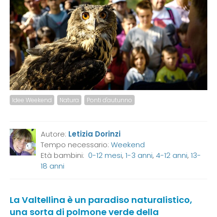
Idee Weekend
Natura
Ponti d'autunno
Autore:
Letizia Dorinzi
Tempo necessario:
Weekend
Età bambini:
0-12 mesi
,
1-3 anni
,
4-12 anni
,
13-
18 anni
La Valtellina è un paradiso naturalistico,
una sorta di polmone verde della