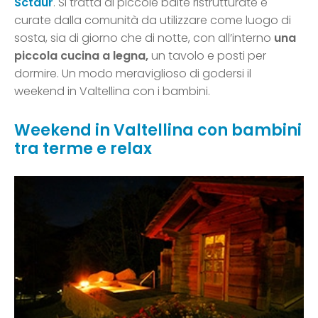
Sctaur
. Si tratta di piccole baite ristrutturate e
curate dalla comunità da utilizzare come luogo di
sosta, sia di giorno che di notte, con all’interno
una
piccola cucina a legna,
un tavolo e posti per
dormire. Un modo meraviglioso di godersi il
weekend in Valtellina con i bambini.
Weekend in Valtellina con bambini
tra terme e relax