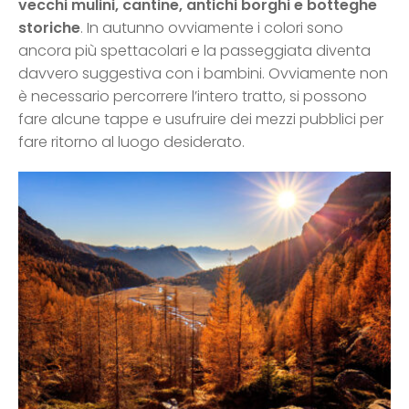
vecchi mulini, cantine, antichi borghi e botteghe
storiche
. In autunno ovviamente i colori sono
ancora più spettacolari e la passeggiata diventa
davvero suggestiva con i bambini. Ovviamente non
è necessario percorrere l’intero tratto, si possono
fare alcune tappe e usufruire dei mezzi pubblici per
fare ritorno al luogo desiderato.