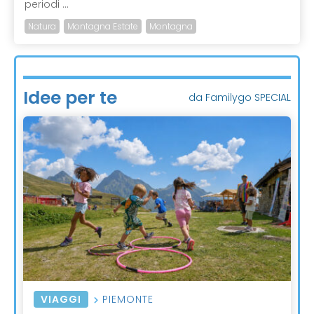
periodi ...
Natura
Montagna Estate
Montagna
Idee per te
da Familygo SPECIAL
VIAGGI
PIEMONTE