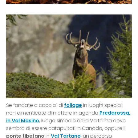
Se “andate a caccia” di
foliage
in luoghi speciali,
non dimenticate di mettere in agenda
Predarossa,
in Val Masino
, luogo simbolo della Valtellina dove
sembra di essere catapultati in Canada, oppure il
ponte tibetano
in
Val Tartano
, un percorso