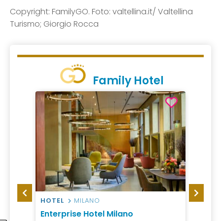
Copyright: FamilyGO. Foto: valtellina.it/ Valtellina
Turismo; Giorgio Rocca
Family Hotel
HOTEL
MILANO
RESO
Enterprise Hotel Milano
STROB