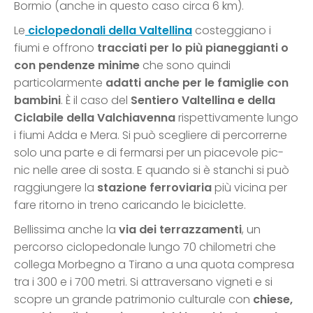
Bormio (anche in questo caso circa 6 km).
Le
ciclopedonali della Valtellina
costeggiano i
fiumi e offrono
tracciati per lo più pianeggianti o
con pendenze minime
che sono quindi
particolarmente
adatti anche per le famiglie con
bambini
. È il caso del
Sentiero Valtellina e della
Ciclabile della Valchiavenna
rispettivamente lungo
i fiumi Adda e Mera. Si può scegliere di percorrerne
solo una parte e di fermarsi per un piacevole pic-
nic nelle aree di sosta. E quando si è stanchi si può
raggiungere la
stazione ferroviaria
più vicina per
fare ritorno in treno caricando le biciclette.
Bellissima anche la
via dei terrazzamenti
, un
percorso ciclopedonale lungo 70 chilometri che
collega Morbegno a Tirano a una quota compresa
tra i 300 e i 700 metri. Si attraversano vigneti e si
scopre un grande patrimonio culturale con
chiese,