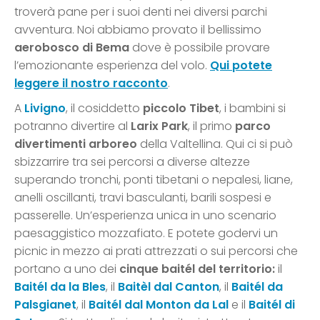
troverà pane per i suoi denti nei diversi parchi
avventura. Noi abbiamo provato il bellissimo
aerobosco di Bema
dove è possibile provare
l’emozionante esperienza del volo.
Qui potete
leggere il nostro racconto
.
A
Livigno
, il cosiddetto
piccolo Tibet
, i bambini si
potranno divertire al
Larix Park
, il primo
parco
divertimenti arboreo
della Valtellina. Qui ci si può
sbizzarrire tra sei percorsi a diverse altezze
superando tronchi, ponti tibetani o nepalesi, liane,
anelli oscillanti, travi basculanti, barili sospesi e
passerelle. Un’esperienza unica in uno scenario
paesaggistico mozzafiato. E potete godervi un
picnic in mezzo ai prati attrezzati o sui percorsi che
portano a uno dei
cinque baitél del territorio:
il
Baitél da la Bles
, il
Baitèl dal Canton
, il
Baitél da
Palsgianet
, il
Baitél dal Monton da Lal
e il
Baitél di