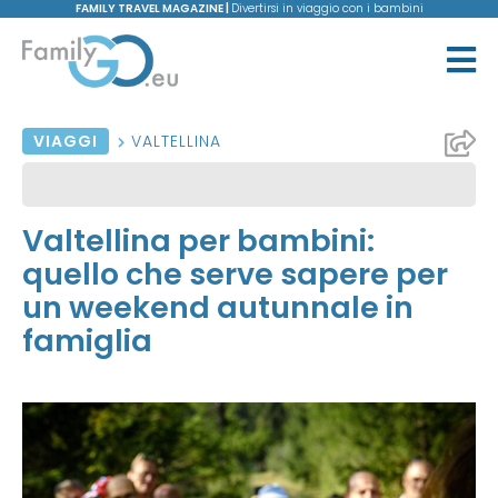
FAMILY TRAVEL MAGAZINE |
Divertirsi in viaggio con i bambini
VIAGGI
VALTELLINA
Valtellina per bambini:
quello che serve sapere per
un weekend autunnale in
famiglia