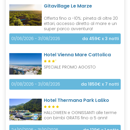
Gitavillage Le Marze
Offerta fino a -10%: pineta di oltre 20
ettari, accesso diretto al mare e un
super parco avventura!
01/06/2026 - 31/08/2026
da 459€
x 3 notti
Hotel Vienna Mare Cattolica
S
SPECIALE PROMO AGOSTO
01/08/2026 - 31/08/2026
da 1850€
x 7 notti
Hotel Thermana Park Laško
HALLOWEEN e OGNISSANTI alle terme
con bimbi GRATIS fino a 5 anni!