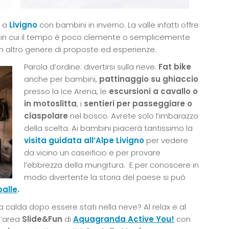
a a
Livigno
con bambini in inverno. La valle infatti offre
orni in cui il tempo è poco clemente o semplicemente
un altro genere di proposte ed esperienze.
Parola d’ordine: divertirsi sulla neve.
Fat bike
anche per bambini,
pattinaggio su ghiaccio
presso la Ice Arena, le
escursioni a cavallo o
in motoslitta
, i
sentieri per passeggiare o
ciaspolare
nel bosco. Avrete solo l’imbarazzo
della scelta. Ai bambini piacerà tantissimo la
visita guidata all’Alpe Livigno
per vedere
da vicino un caseificio e per provare
l’ebbrezza della mungitura. E per conoscere in
modo divertente la storia del paese si può
palle
.
 calda dopo essere stati nella neve? Al relax e al
 l’area
Slide&Fun
di
Aquagranda Active You!
con