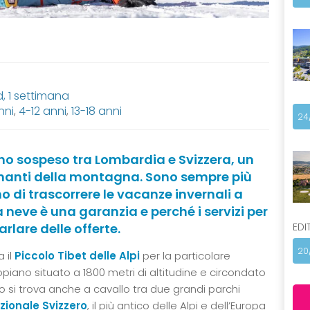
 1 settimana
nni
,
4-12 anni
,
13-18 anni
24
no sospeso tra Lombardia e Svizzera, un
 amanti della montagna. Sono sempre più
 di trascorrere le vacanze invernali a
 neve è una garanzia e perché i servizi per
EDI
arlare delle offerte.
20
 il
Piccolo Tibet
delle Alpi
per la particolare
opiano situato a 1800 metri di altitudine e circondato
o si trova anche a cavallo tra due grandi parchi
zionale Svizzero
, il più antico delle Alpi e dell’Europa