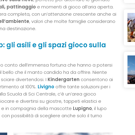
ali, pattinaggio
e momenti di gioco all’aria aperta.
era completa, con un’attenzione crescente anche ai
ell’ambiente
, valori che molte famiglie considerano
una destinazione.
gli asili e gli spazi gioco sulla
o conto dell’immensa fortuna che hanno a potersi
l bello che il manto candido ha da offrire. Niente
 sciare divertendosi. I
Kindergarten
consentono ai
ertimento al 100%.
Livigno
offre tante soluzioni per i
 alla Scuola di Sci Centrale, c’è un’area gioco
ocare e divertirsi su giostre, tappeti elastici e
ato e in compagnia della mascotte
Lupigno
, il lupo
7 con possibilità di scegliere anche solo il turno