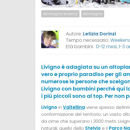
Montagna Inverno
Montagna
Autore:
Letizia Dorinzi
Tempo necessario:
Weekend,
Età bambini:
0-12 mesi
,
1-3 a
Livigno è adagiata su un altopia
vero e proprio paradiso per gli
numerose le persone che scelgono
Livigno con bambini perché qui la
i più piccoli sono al top. Per non p
Livigno
in
Valtellina
viene spesso definita
conformazione del territorio: un vasto alt
da cime che superano i 3000 metri. Livign
naturali, quello dello
Stelvio
e il
Parco Na