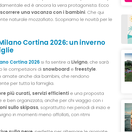
ondamentale ed è ancora la vera protagonista. Ecco
ascorrere una vacanza con i bambini
. Che qui
te naturale mozzafiato. Scopriamo le novità per le
 Milano Cortina 2026: un inverno
glie
lano Cortina 2026
si fa sentire a
Livigno
, che sarà
do le competizioni di
snowboard
e
freestyle
.
lto amate anche dai bambini, che rendono
nte per tutta la famiglia.
e più curati, servizi efficienti
e una proposta
 e ben organizzata, anche per chi viaggio con i
oni sullo skipass
, soprattutto nei periodi di inizio e
vigno in momenti meno affollati, con ritmi
tive sulla neve
, perfette per alternare le giornate