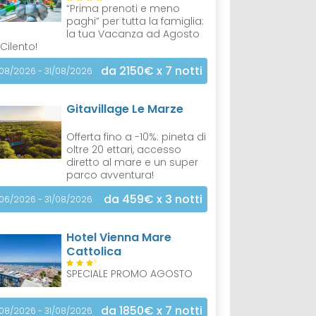
“Prima prenoti e meno
paghi” per tutta la famiglia:
la tua Vacanza ad Agosto
 Cilento!
da 2150€
x 7 notti
/08/2026 - 31/08/2026
Gitavillage Le Marze
Offerta fino a -10%: pineta di
oltre 20 ettari, accesso
diretto al mare e un super
parco avventura!
da 459€
x 3 notti
/06/2026 - 31/08/2026
Hotel Vienna Mare
Cattolica
S
SPECIALE PROMO AGOSTO
da 1850€
x 7 notti
/08/2026 - 31/08/2026