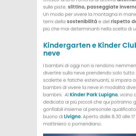
sulle piste:
slittino, passeggiate invern
Un modo per vivere la montagna in mani
temi della
sostenibilità
e del
rispetto d
più che mai determinanti nella scelta di 
Kindergarten e Kinder Club: 
neve
I bambini di oggi non si rendono nemmen
divertire sulla neve prendendo solo tutto i
scalette e fatiche estenuanti, si impara a
bambini di vivere la neve in modalità div
bambini. Al
Kinder Park Lupigno
, vicino
dedicata ai più piccoli che qui potranno gi
gonfiabili insieme al personale qualific
buono di
Livigno
. Aperto dalle 8.30 alle 1
mattiniero o pomeridiano.