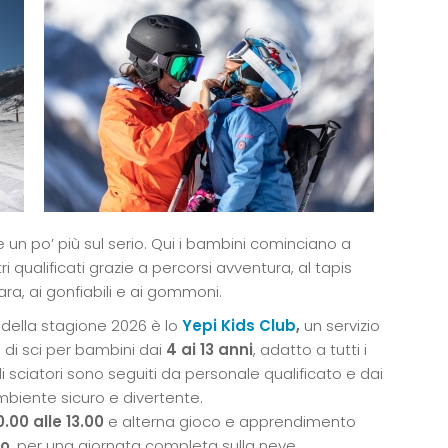
 un po’ più sul serio. Qui i bambini cominciano a
 qualificati grazie a percorsi avventura, al tapis
 gara, ai gonfiabili e ai gommoni.
 della stagione 2026 è lo
Yepi Kids Club
,
un servizio
 di sci per bambini dai
4 ai 13 anni
, adatto a tutti i
oli sciatori sono seguiti da personale qualificato e dai
mbiente sicuro e divertente.
.00 alle 13.00
e alterna gioco e apprendimento
zo
, per una giornata completa sulla neve.