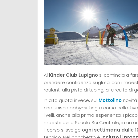
Al
Kinder Club Lupigno
si comincia a fare
prendere confidenza sugli sci con i maestri
roulant, alla pista di tubing, al circuito di
In alta quota invece, sul
Mottolino
novità
che unisce baby-sitting e corso collettivo
livelli, anche alla prima esperienza. I picc
maestri della Scuola Sci Centrale, in un a
Il corso si svolge
ogni settimana dalle 10
tecnico. Nel pacchetto è
incluso il pran