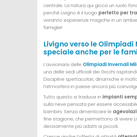
centrale. La natura qui gioca un ruolo f
perché Livigno è il luogo
perfetto per tr
vivranno esperienze magiche in un ambien
famiglie!
Livigno verso le Olimpiadi
speciale anche per le fami
L’avvicinarsi delle
Olimpiadi Invernali Mi
una delle sedi ufficiali dei Giochi ospitan
Discipline spettacolari, dinamiche e mo
l’atmosfera in paese ancora più coinvolge
Tutto questo si traduce in
impianti sempr
sulla neve pensata per essere accessibile
bambini. Senza dimenticare le
agevolazi
fine stagione, che permettono di vivere Li
decisamente più adatti ai piccoli.
Cresce anche l’offerta di attività
alterna