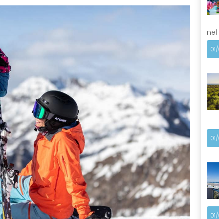
nel
01
01
01