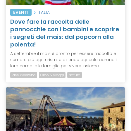
EVENTI
ITALIA
Dove fare la raccolta delle
pannocchie con i bambini e scoprire
i segreti del mais: dal popcorn alla
polenta!
A settembre il mais è pronto per essere raccolto e
sempre più agriturismi e aziende agricole aprono i
loro campi alle famiglie per vivere insieme ...
Idee Weekend
Cibo & Viaggi
Natura