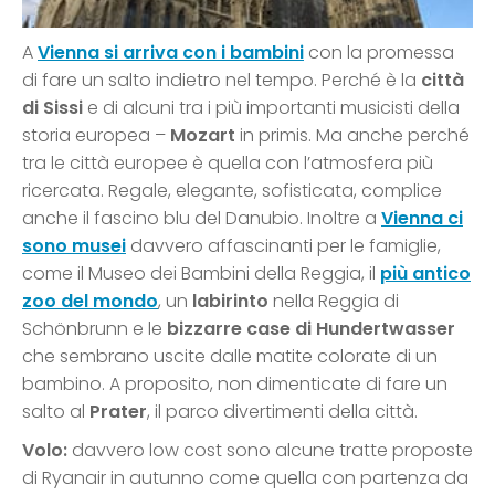
A
Vienna si arriva con i bambini
con la promessa
di fare un salto indietro nel tempo. Perché è la
città
di Sissi
e di alcuni tra i più importanti musicisti della
storia europea –
Mozart
in primis. Ma anche perché
tra le città europee è quella con l’atmosfera più
ricercata. Regale, elegante, sofisticata, complice
anche il fascino blu del Danubio. Inoltre a
Vienna ci
sono musei
davvero affascinanti per le famiglie,
come il Museo dei Bambini della Reggia, il
più antico
zoo del mondo
, un
labirinto
nella Reggia di
Schönbrunn e le
bizzarre case di Hundertwasser
che sembrano uscite dalle matite colorate di un
bambino. A proposito, non dimenticate di fare un
salto al
Prater
, il parco divertimenti della città.
Volo:
davvero low cost sono alcune tratte proposte
di Ryanair in autunno come quella con partenza da