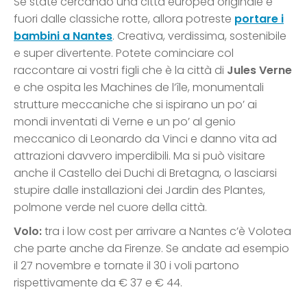
Se state cercando una città europea originale e
fuori dalle classiche rotte, allora potreste
portare i
bambini a Nantes
. Creativa, verdissima, sostenibile
e super divertente. Potete cominciare col
raccontare ai vostri figli che è la città di
Jules Verne
e che ospita les Machines de l’île, monumentali
strutture meccaniche che si ispirano un po’ ai
mondi inventati di Verne e un po’ al genio
meccanico di Leonardo da Vinci e danno vita ad
attrazioni davvero imperdibili. Ma si può visitare
anche il Castello dei Duchi di Bretagna, o lasciarsi
stupire dalle installazioni dei Jardin des Plantes,
polmone verde nel cuore della città.
Volo:
tra i low cost per arrivare a Nantes c’è Volotea
che parte anche da Firenze. Se andate ad esempio
il 27 novembre e tornate il 30 i voli partono
rispettivamente da € 37 e € 44.