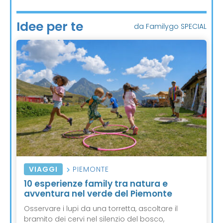
Idee per te
da Familygo SPECIAL
VIAGGI
PIEMONTE
10 esperienze family tra natura e
avventura nel verde del Piemonte
Osservare i lupi da una torretta, ascoltare il
bramito dei cervi nel silenzio del bosco,