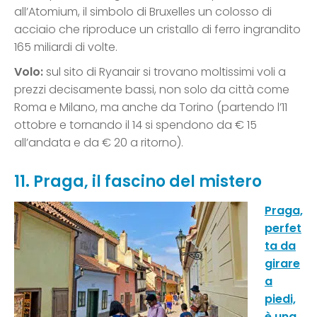
all’Atomium, il simbolo di Bruxelles un colosso di
acciaio che riproduce un cristallo di ferro ingrandito
165 miliardi di volte.
Volo:
sul sito di Ryanair si trovano moltissimi voli a
prezzi decisamente bassi, non solo da città come
Roma e Milano, ma anche da Torino (partendo l’11
ottobre e tornando il 14 si spendono da € 15
all’andata e da € 20 a ritorno).
11. Praga, il fascino del mistero
Praga,
perfet
ta da
girare
a
piedi,
è una