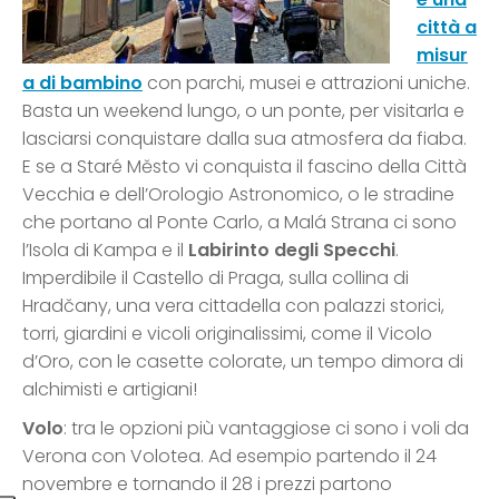
città a
misur
a di bambino
con parchi, musei e attrazioni uniche.
Basta un weekend lungo, o un ponte, per visitarla e
lasciarsi conquistare dalla sua atmosfera da fiaba.
E se a Staré Město vi conquista il fascino della Città
Vecchia e dell’Orologio Astronomico, o le stradine
che portano al Ponte Carlo, a Malá Strana ci sono
l’Isola di Kampa e il
Labirinto degli Specchi
.
Imperdibile il Castello di Praga, sulla collina di
Hradčany, una vera cittadella con palazzi storici,
torri, giardini e vicoli originalissimi, come il Vicolo
d’Oro, con le casette colorate, un tempo dimora di
alchimisti e artigiani!
Volo
: tra le opzioni più vantaggiose ci sono i voli da
Verona con Volotea. Ad esempio partendo il 24
novembre e tornando il 28 i prezzi partono