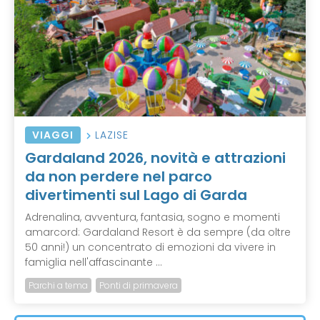
VIAGGI
LAZISE
Gardaland 2026, novità e attrazioni
da non perdere nel parco
divertimenti sul Lago di Garda
Adrenalina, avventura, fantasia, sogno e momenti
amarcord: Gardaland Resort è da sempre (da oltre
50 anni!) un concentrato di emozioni da vivere in
famiglia nell'affascinante ...
Parchi a tema
Ponti di primavera