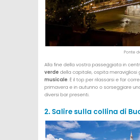
Ponte d
Alla fine della vostra passeggiata in centr
verde
della capitale, ospita meravigliosi 
musicale
. È il top per rilassarsi e far cor
primavera e in autunno o sorseggiare un
diversi bar presenti.
2. Salire sulla collina di B