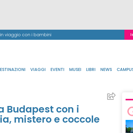
i in viaggio con i bambini
I
ESTINAZIONI
VIAGGI
EVENTI
MUSEI
LIBRI
NEWS
CAMPU
a Budapest con i
a, mistero e coccole