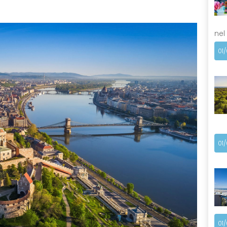
nel
01
01
01