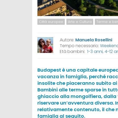
Città europee
Arte e Cultura
Terme e be
Autore:
Manuela Rosellini
Tempo necessario:
Weekend,
Età bambini:
1-3 anni
,
4-12 a
Budapest è una capitale europea 
vacanza in famiglia, perché racch
insolite che piaceranno subito ai 
Bambini alle terme sparse in tutta
ghiaccio alla mongolfiera, dalla f
riservare un’avventura diversa. I
relativamente contenuto, il che 
famiglia al seguito.