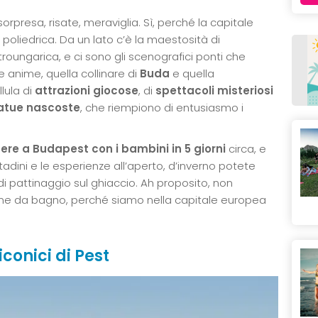
orpresa, risate, meraviglia. Sì, perché la capitale
poliedrica. Da un lato c’è la maestosità di
roungarica, e ci sono gli scenografici ponti che
e anime, quella collinare di
Buda
e quella
llula di
attrazioni giocose
, di
spettacoli misteriosi
atue nascoste
, che riempiono di entusiasmo i
ere a Budapest con i bambini in 5 giorni
circa, e
ttadini e le esperienze all’aperto, d’inverno potete
 di pattinaggio sul ghiaccio. Ah proposito, non
tume da bagno, perché siamo nella capitale europea
iconici di Pest