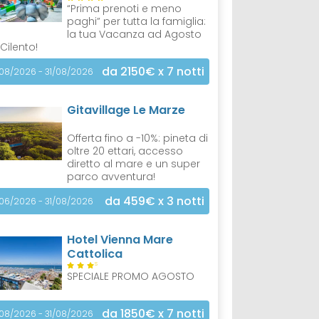
“Prima prenoti e meno
paghi” per tutta la famiglia:
la tua Vacanza ad Agosto
 Cilento!
da 2150€
x 7 notti
/08/2026 - 31/08/2026
Gitavillage Le Marze
Offerta fino a -10%: pineta di
oltre 20 ettari, accesso
diretto al mare e un super
parco avventura!
da 459€
x 3 notti
/06/2026 - 31/08/2026
Hotel Vienna Mare
Cattolica
S
SPECIALE PROMO AGOSTO
da 1850€
x 7 notti
/08/2026 - 31/08/2026