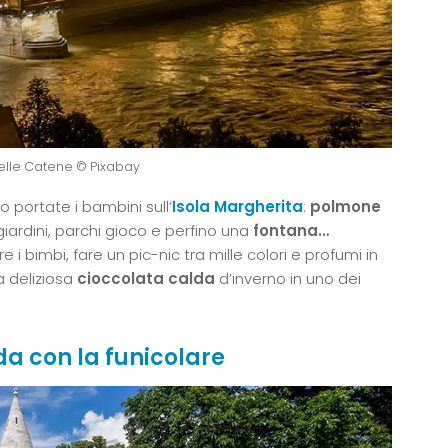
elle Catene © Pixabay
o portate i bambini sull’
Isola Margherita
:
polmone
giardini, parchi gioco e perfino una
fontana…
rere i bimbi, fare un pic-nic tra mille colori e profumi in
a deliziosa
cioccolata calda
d’inverno in uno dei
uda con la funicolare