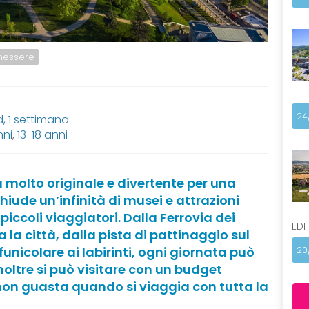
nessere
24
 1 settimana
nni
,
13-18 anni
molto originale e divertente per una
iude un’infinità di musei e attrazioni
piccoli viaggiatori. Dalla Ferrovia dei
EDI
 la città, dalla pista di pattinaggio sul
unicolare ai labirinti, ogni giornata può
20
noltre si può visitare con un budget
non guasta quando si viaggia con tutta la