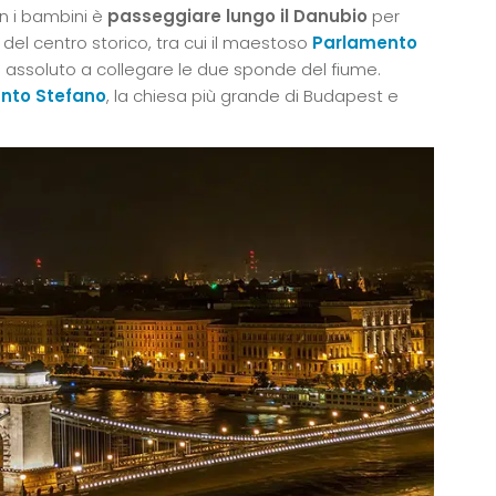
n i bambini è
passeggiare lungo il Danubio
per
i del centro storico, tra cui il maestoso
Parlamento
 in assoluto a collegare le due sponde del fiume.
anto Stefano
, la chiesa più grande di Budapest e