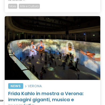
Mare
Arte e Cultura
NEWS
VERONA
Frida Kahlo in mostra a Verona:
immagini giganti, musica e