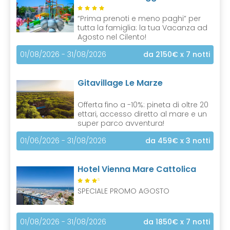
)
“Prima prenoti e meno paghi” per
tutta la famiglia: la tua Vacanza ad
Agosto nel Cilento!
01/08/2026 - 31/08/2026
da 2150€
x 7 notti
Gitavillage Le Marze
Offerta fino a -10%: pineta di oltre 20
ettari, accesso diretto al mare e un
super parco avventura!
01/06/2026 - 31/08/2026
da 459€
x 3 notti
Hotel Vienna Mare Cattolica
S
SPECIALE PROMO AGOSTO
01/08/2026 - 31/08/2026
da 1850€
x 7 notti