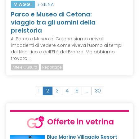
VIAGGI
SIENA
Parco e Museo di Cetona:
viaggio tra gli uomini della
preistoria
Al Parco e Museo di Cetona siamo arrivati
impazienti di vedere come viveva l’uomo ai tempi
del Neolitico e dell'Età del Bronzo. Ma abbiamo
trovato ...
Arte e Cultura
Reportage
(
1
2
3
4
5
…
30
c
u
r
r
Offerte in vetrina
e
n
Blue Marine Villaggio Resort
t