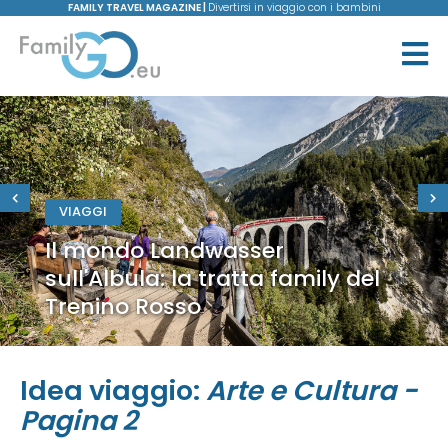
FAMILY TRAVEL MAGAZINE |
Divertirsi in viaggio con i bambini
VIAGGI
Il mondo Landwasser
sull'Albula: la tratta family del
Trenino Rosso
Idea viaggio:
Arte e Cultura -
Pagina 2