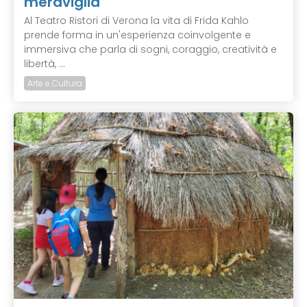
meraviglia
Al Teatro Ristori di Verona la vita di Frida Kahlo
prende forma in un'esperienza coinvolgente e
immersiva che parla di sogni, coraggio, creatività e
libertà, ...
Arte e Cultura