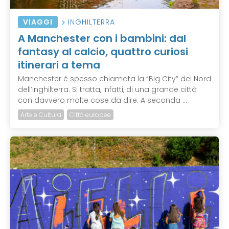
VIAGGI
INGHILTERRA
A Manchester con i bambini: dal
fantasy al calcio, quattro curiosi
itinerari a tema
Manchester è spesso chiamata la “Big City” del Nord
dell’Inghilterra. Si tratta, infatti, di una grande città
con davvero molte cose da dire. A seconda ...
Arte e Cultura
Città europee