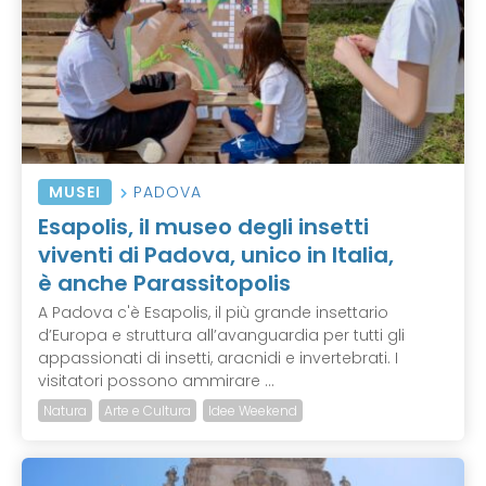
MUSEI
PADOVA
Esapolis, il museo degli insetti
viventi di Padova, unico in Italia,
è anche Parassitopolis
A Padova c'è Esapolis, il più grande insettario
d’Europa e struttura all’avanguardia per tutti gli
appassionati di insetti, aracnidi e invertebrati. I
visitatori possono ammirare ...
Natura
Arte e Cultura
Idee Weekend