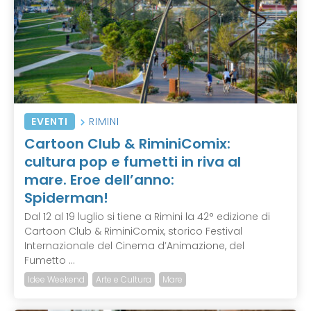
EVENTI
RIMINI
Cartoon Club & RiminiComix:
cultura pop e fumetti in riva al
mare. Eroe dell’anno:
Spiderman!
Dal 12 al 19 luglio si tiene a Rimini la 42° edizione di
Cartoon Club & RiminiComix, storico Festival
Internazionale del Cinema d’Animazione, del
Fumetto ...
Idee Weekend
Arte e Cultura
Mare