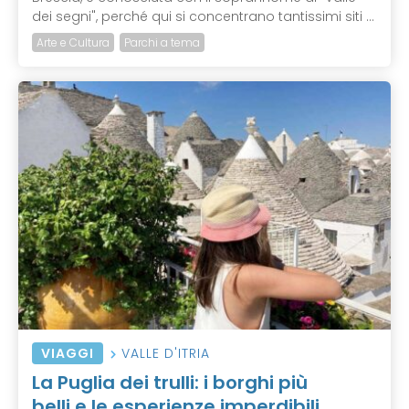
dei segni", perché qui si concentrano tantissimi siti ...
Arte e Cultura
Parchi a tema
VIAGGI
VALLE D'ITRIA
La Puglia dei trulli: i borghi più
belli e le esperienze imperdibili