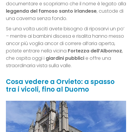
documentare e scopriamo che il nome è legato alla
leggenda del famoso santo irlandese
, custode di
una caverna senza fondo.
Se una volta usciti avete bisogno di riposarvi un po’
– mentre ai bambini discesa e risalita hanno messo
ancor più voglia ancor di correre all’aria aperta,
potete entrare nella vicina
Fortezza dell’Albornoz
,
che ospita oggi i
giardini pubblici
e offre una
straordinaria vista sulla valle.
Cosa vedere a Orvieto: a spasso
tra i vicoli, fino al Duomo