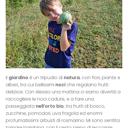
Il
giardino
è un tripudio di
natura
, con fiori, piante e
alberi, tra cui bellissimi
noci
che regalano frutti
deliziosi. Con Alessio una mattina ci siamo divertiti a
raccogliere le noci cadute, e a fare una
passeggiata
nell’orto bio
, tra frutti di bosco,
zucchine, pomodori, uva fragola ed enormi
profumatissimi arbusti di rosmarino. Mi sono sentita
tornare bambina, con il cesto pieno di leccornie