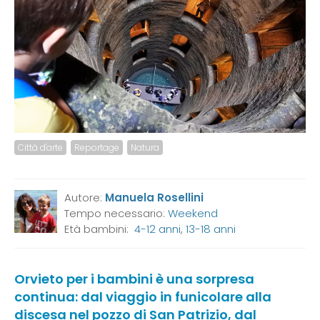
Città d'arte
Reportage
Natura
Autore:
Manuela Rosellini
Tempo necessario:
Weekend
Età bambini:
4-12 anni
,
13-18 anni
Orvieto per i bambini è una sorpresa
continua: dal viaggio in funicolare alla
discesa nel pozzo di San Patrizio, dal