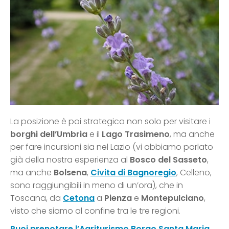
La posizione è poi strategica non solo per visitare i
borghi dell’Umbria
e il
Lago Trasimeno
, ma anche
per fare incursioni sia nel Lazio (vi abbiamo parlato
già della nostra esperienza al
Bosco del Sasseto
,
ma anche
Bolsena
,
Civita di Bagnoregio
, Celleno,
sono raggiungibili in meno di un’ora), che in
Toscana, da
Cetona
a
Pienza
e
Montepulciano
,
visto che siamo al confine tra le tre regioni.
Puoi prenotare l’Agriturismo Borgo Santa Maria