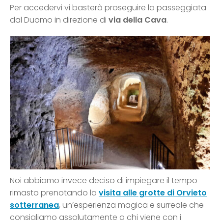
Per accedervi vi basterà proseguire la passeggiata
dal Duomo in direzione di
via della Cava
.
Noi abbiamo invece deciso di impiegare il tempo
rimasto prenotando la
visita alle grotte di Orvieto
sotterranea
, un’esperienza magica e surreale che
consigliamo assolutamente a chi viene con i