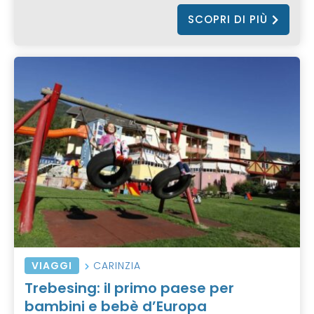
SCOPRI DI PIÙ
VIAGGI
CARINZIA
Trebesing: il primo paese per
bambini e bebè d’Europa