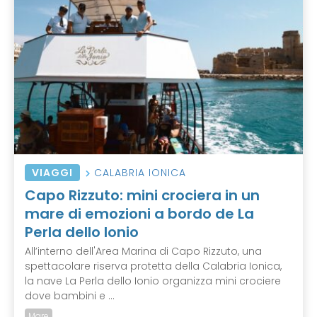
VIAGGI
CALABRIA IONICA
Capo Rizzuto: mini crociera in un
mare di emozioni a bordo de La
Perla dello Ionio
All’interno dell'Area Marina di Capo Rizzuto, una
spettacolare riserva protetta della Calabria Ionica,
la nave La Perla dello Ionio organizza mini crociere
dove bambini e ...
Mare