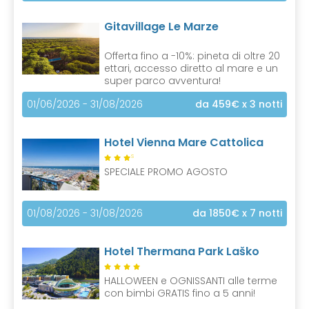
Gitavillage Le Marze
Offerta fino a -10%: pineta di oltre 20
ettari, accesso diretto al mare e un
super parco avventura!
01/06/2026 - 31/08/2026
da 459€
x 3 notti
Hotel Vienna Mare Cattolica
S
SPECIALE PROMO AGOSTO
01/08/2026 - 31/08/2026
da 1850€
x 7 notti
Hotel Thermana Park Laško
HALLOWEEN e OGNISSANTI alle terme
con bimbi GRATIS fino a 5 anni!