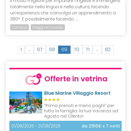
Il modo migliore per imparare l’inglese è immergersi
totalmente nella lingua e nella cultura, facendo
un’esperienza che coinvolga un apprendimento a
360°. E possibilmente facendo ...
Campus
Viaggi nel mondo
(
1
…
67
68
69
70
71
…
82
c
u
r
r
Offerte in vetrina
e
n
Blue Marine Villaggio Resort
t
)
“Prima prenoti e meno paghi” per
tutta la famiglia: la tua Vacanza ad
Agosto nel Cilento!
01/08/2026 - 31/08/2026
da 2150€
x 7 notti