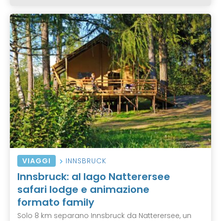
VIAGGI
INNSBRUCK
Innsbruck: al lago Natterersee
safari lodge e animazione
formato family
Solo 8 km separano Innsbruck da Natterersee, un