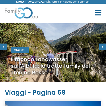
FAMILY TRAVEL MAGAZINE |
Divertirsi in viaggio con i bambini
VIAGGI
Il mondo Landwasser
sull'Albula: la tratta family del
Trenino Rosso
Viaggi - Pagina 69