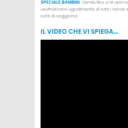
SPECIALE BAMBINI
: i bimbi fino a 14 ann
usufruiscono ugualmente di tutti i servizi 
notti di soggiorno.
IL VIDEO CHE VI SPIEGA…