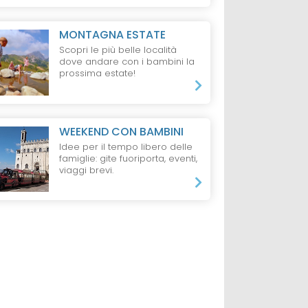
MONTAGNA ESTATE
Scopri le più belle località
dove andare con i bambini la
prossima estate!
WEEKEND CON BAMBINI
VAL DI
HOTEL
VAL DI
HOTEL
VAL DI
Idee per il tempo libero delle
FIEMME
FIEMME
famiglie: gite fuoriporta, eventi,
Villa
Active, Family &
Sport Hotel
viaggi brevi.
Wellness Hotel
Pampeago
Shandranj
da 75 €
da 62 €
ti e 2 Bambini,
1 Notte, 1 Adulto,
1 Notte, 1 Adulto,
o
B&B
Mezza Pensione