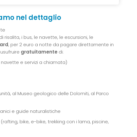
iamo nel dettaglio
ite
 risalita, i bus, le navette, le escursioni, le
ard
, per 2 euro a notte da pagare direttamente in
 usufruire
gratuitamente
di:
s e navette e servizi a chiamata)
nità, al Museo geologico delle Dolomiti, al Parco
anici e guide naturalistiche
(rafting, bike, e-bike, trekking con i lama, piscine,