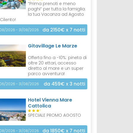
“Prima prenoti e meno
paghi” per tutta la famiglia:
la tua Vacanza ad Agosto
 Cilento!
da 2150€
x 7 notti
/08/2026 - 31/08/2026
Gitavillage Le Marze
Offerta fino a -10%: pineta di
oltre 20 ettari, accesso
diretto al mare e un super
parco avventura!
da 459€
x 3 notti
/06/2026 - 31/08/2026
Hotel Vienna Mare
Cattolica
S
SPECIALE PROMO AGOSTO
da 1850€
x 7 notti
/08/2026 - 31/08/2026