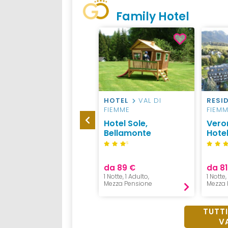
Family Hotel
HOTEL
VAL DI
HOTEL
VAL DI
RESI
FIEMME
FIEMME
FIEM
Rio Stava Family
Hotel Sole,
Vero
Resort & Spa
Bellamonte
Hote
S
da 78 €
da 89 €
da 81
1 Notte, 1 Adulto,
1 Notte, 1 Adulto,
1 Notte,
Pensione 3/4
Mezza Pensione
Mezza 
TUTTI
V