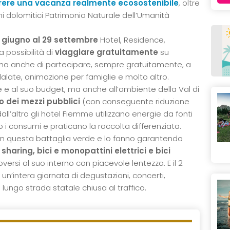
rere una
vacanza realmente ecosostenibile
, oltre
i dolomitici Patrimonio Naturale dell’Umanità
1 giugno al 29 settembre
Hotel, Residence,
 possibilità di
viaggiare gratuitamente
su
te, ma anche di partecipare, sempre gratuitamente, a
dalate, animazione per famiglie e molto altro.
 e al suo budget, ma anche all’ambiente della Val di
o dei mezzi pubblici
(con conseguente riduzione
all’altro gli hotel Fiemme utilizzano energie da fonti
 i consumi e praticano la raccolta differenziata.
 in questa battaglia verde e lo fanno garantendo
e sharing, bici e monopattini elettrici e bici
oversi al suo interno con piacevole lentezza. E il 2
, un’intera giornata di degustazioni, concerti,
 lungo strada statale chiusa al traffico.