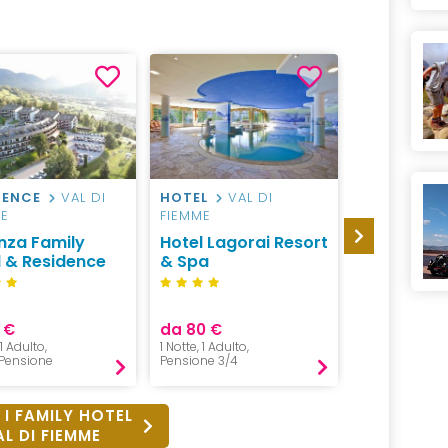
DENCE
VAL DI
HOTEL
VAL DI
RESIDENCE
ME
FIEMME
FIEMME
nza Family
Hotel Lagorai Resort
Residence 
l & Residence
& Spa
Boschetto
 €
da 80 €
da 600 €
 1 Adulto,
1 Notte, 1 Adulto,
7 Notti, 2 Adul
Pensione
Pensione 3/4
Pernottament
 I FAMILY HOTEL
AL DI FIEMME