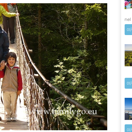
nel
01
01
01