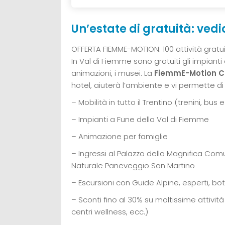
Un’estate di gratuità: ved
OFFERTA FIEMME-MOTION: 100 attività gratu
In Val di Fiemme sono gratuiti gli impianti di
animazioni, i musei. La
FiemmE-Motion C
hotel, aiuterà l’ambiente e vi permette di
– Mobilità in tutto il Trentino (trenini, bu
– Impianti a Fune della Val di Fiemme
– Animazione per famiglie
– Ingressi al Palazzo della Magnifica Comu
Naturale Paneveggio San Martino
– Escursioni con Guide Alpine, esperti, bot
– Sconti fino al 30% su moltissime attività 
centri wellness, ecc.)