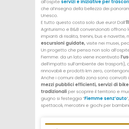
all’ospite
servizi e iniziative
per trascor
che al’insegna della bellezza dei panoram
Unesco.
E tutto questo costa solo due euro! Dall’
1
Agriturismo e B&B convenzionati offrono la
impianti di risalita, trenini, bus e navet
escursioni guidate,
visite nei musei, pe
Un progetto che pensa non solo all’ospite
Fiemme: da un lato viene incentivato
l’us
dell’impatto sull’ambiente dei trasporti), d
rinnovabili e prodotti km zero, contengono
Anche i comuni della zona sono coinvolti
mezzi pubblici efficienti, servizi di bik
tradizionali
per scoprire il territorio e mu
giugno si festeggia “
Fiemme senz’auto
”
spettacoli, mercatini e giochi per bambini