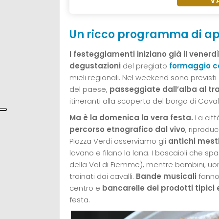
V
Un ricco programma di a
I festeggiamenti iniziano già il venerdì
degustazioni
del pregiato
formaggio c
mieli regionali. Nel weekend sono previsti
del paese,
passeggiate dall’alba al t
itineranti alla scoperta del borgo di Cav
Ma è la domenica la vera festa.
La citt
percorso etnografico dal vivo
, riprodu
Piazza Verdi osserviamo gli
antichi mesti
lavano e filano la lana. I boscaioli che s
della Val di Fiemme), mentre bambini, uom
trainati dai cavalli.
Bande musicali
fanno 
centro e
bancarelle dei prodotti tipici 
festa.