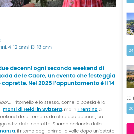
d
nni
,
4-12 anni
,
13-18 anni
24
e due decenni ogni secondo weekend di
gada de le Caore, un evento che festeggia
le caprette. Nel 2025 l’appuntamento è il 14
EDI
ciao
“… Il ritornello è lo stesso, come la poesia è la
20
ei
monti di Heidi in Svizzera
, ma in
Trentino
a
weekend di settembre, da oltre due decenni, un
ggi estivi delle caprette. Stiamo parlando della
umanza
, il ritorno degli animali a valle dopo un’estate