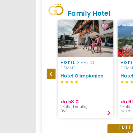
Family Hotel
HOTEL
VAL DI
HOTEL
VAL DI
HOTE
FIEMME
FIEMME
FIEM
Hotel Lagorai Resort
Hotel Olimpionico
Hotel
& Spa
da 80 €
da 58 €
da 61
1 Notte, 1 Adulto,
1 Notte, 1 Adulto,
1 Notte,
Pensione 3/4
B&B
Mezza 
TUTTI