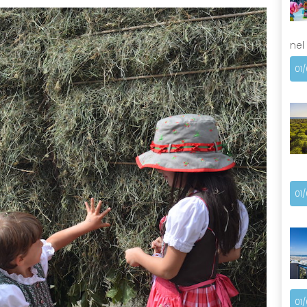
nel
01
01
01