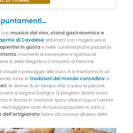
AL DI FIEMME
ppuntamenti…
con
musica dal vivo, stand gastronomico e
aprino di Cavalese
abbinato con i migliori vini e
aperitivi in quota
e nelle caratteristiche piazzette
ramonto
, momenti di benessere e spettacoli
alese e della Magnifica Comunità di Fiemme.
à chiude il passaggio alle auto, e si trasforma in un
cendo tutte le
tradizioni del mondo contadino
. In
eri
, le donne di un tempo che tosano le pecore,
paccano e segano la legna (il pregiato abete rosso
ini e donne in costume tipico sfilano sopra carretti
riecheggiare note di musica popolare in tutto il
e dell’artigianato
fanno da cornice all’area della