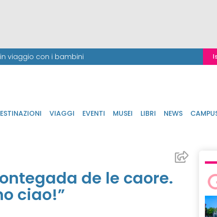
i in viaggio con i bambini
I
ESTINAZIONI
VIAGGI
EVENTI
MUSEI
LIBRI
NEWS
CAMPU
ontegada de le caore.
no ciao!”