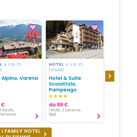
L
VAL DI
HOTEL
VAL DI
HOTEL
VA
ME
FIEMME
FIEMME
 Alpino, Varena
Hotel & Suite
Hotel & R
Scoiattolo,
Nele
S
Pampeago
 €
da 99 €
da 48 €
 1 Adulto,
1 Notte, 2 persone,
1 Notte, 1 Adulto
Pensione
B&B
B&B
 I FAMILY HOTEL