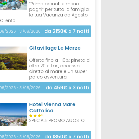
“Prima prenoti e meno
paghi” per tutta la famiglia:
la tua Vacanza ad Agosto
 Cilento!
da 2150€
x 7 notti
/08/2026 - 31/08/2026
Gitavillage Le Marze
Offerta fino a -10%: pineta di
oltre 20 ettari, accesso
diretto al mare e un super
parco avventura!
da 459€
x 3 notti
/06/2026 - 31/08/2026
Hotel Vienna Mare
Cattolica
S
SPECIALE PROMO AGOSTO
da 1850€
x 7 notti
/08/2026 - 31/08/2026