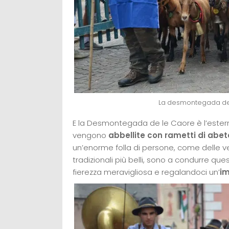
La desmontegada de 
E la Desmontegada de le Caore è l’estern
vengono
abbellite con rametti di abete
un’enorme folla di persone, come delle vere st
tradizionali più belli, sono a condurre q
fierezza meravigliosa e regalandoci un’
im