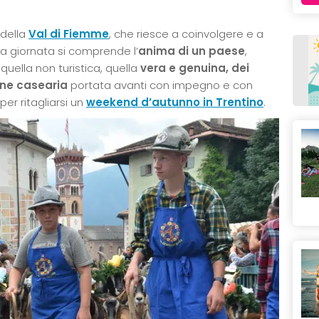
 della
Val di Fiemme
, che riesce a coinvolgere e a
na giornata si comprende l’
anima di un paese
,
, quella non turistica, quella
vera e genuina, dei
ione casearia
portata avanti con impegno e con
er ritagliarsi un
weekend d’autunno in Trentino
.