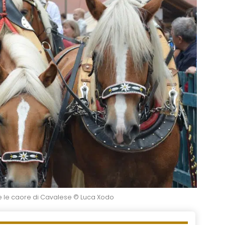
le caore di Cavalese © Luca Xodo