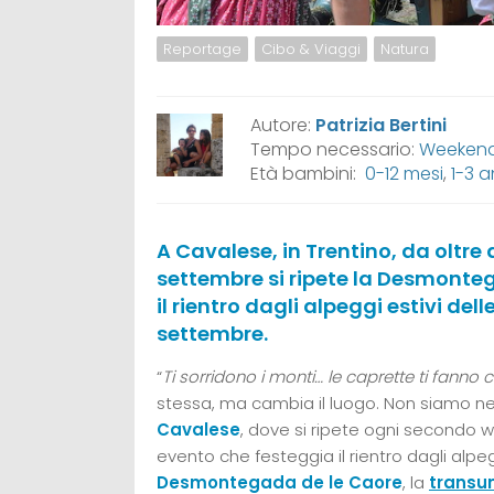
Reportage
Cibo & Viaggi
Natura
Autore:
Patrizia Bertini
Tempo necessario:
Weeken
Età bambini:
0-12 mesi
,
1-3 a
A Cavalese, in Trentino, da oltr
settembre si ripete la Desmonte
il rientro dagli alpeggi estivi del
settembre.
“
Ti sorridono i monti… le caprette ti fanno 
stessa, ma cambia il luogo. Non siamo n
Cavalese
, dove si ripete ogni secondo 
evento che festeggia il rientro dagli alpe
Desmontegada de le Caore
, la
trans