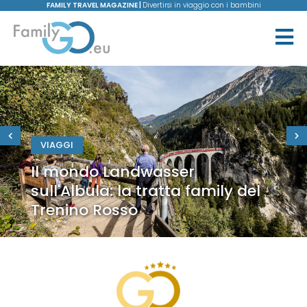
FAMILY TRAVEL MAGAZINE |
Divertirsi in viaggio con i bambini
VIAGGI
Il mondo Landwasser
sull'Albula: la tratta family del
Trenino Rosso