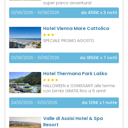
super parco avventura!
01/06/2026 - 31/08/2026
da 459€
x 3 notti
Hotel Vienna Mare Cattolica
S
SPECIALE PROMO AGOSTO
01/08/2026 - 31/08/2026
da 1850€
x 7 notti
Hotel Thermana Park Laško
HALLOWEEN e OGNISSANTI alle terme
con bimbi GRATIS fino a 5 anni!
24/10/2026 - 31/10/2026
da 129€
x 1 notte
Valle di Assisi Hotel & Spa
Resort