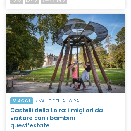
Fiabe
Natura
Arte e Cultura
VIAGGI
VALLE DELLA LOIRA
Castelli della Loira: i migliori da
visitare con i bambini
quest’estate