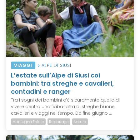
VIAGGI
ALPE DI SIUSI
L’estate sull’Alpe di Siusi coi
bambini: tra streghe e cavalieri,
contadini e ranger
Tra i sogni dei bambini c'è sicuramente quello di
vivere dentro una fiaba fatta di streghe buone,
cavalieri e viaggi nel tempo. Da fine giugno ...
Montagna Estate
Reportage
Natura