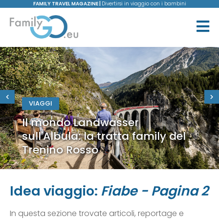
FAMILY TRAVEL MAGAZINE |
Divertirsi in viaggio con i bambini
VIAGGI
Il mondo Landwasser
sull'Albula: la tratta family del
Trenino Rosso
Idea viaggio:
Fiabe - Pagina 2
In questa sezione trovate articoli, reportage e