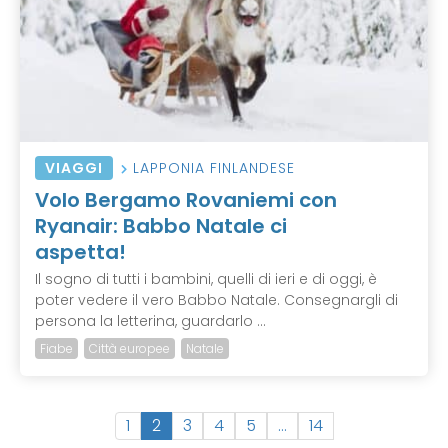
VIAGGI
LAPPONIA FINLANDESE
Volo Bergamo Rovaniemi con
Ryanair: Babbo Natale ci
aspetta!
Il sogno di tutti i bambini, quelli di ieri e di oggi, è
poter vedere il vero Babbo Natale. Consegnargli di
persona la letterina, guardarlo ...
Fiabe
Città europee
Natale
(
1
2
3
4
5
…
14
c