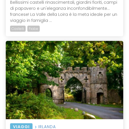
Bellissimi castelli rinascimentali, giardini fioriti, campi
di papavero e un'eleganza inconfondibilmente...
francese! La Valle della Loira è la meta ideale per un
viaggio in famiglia ...
Castelli
Fiabe
VIAGGI
IRLANDA