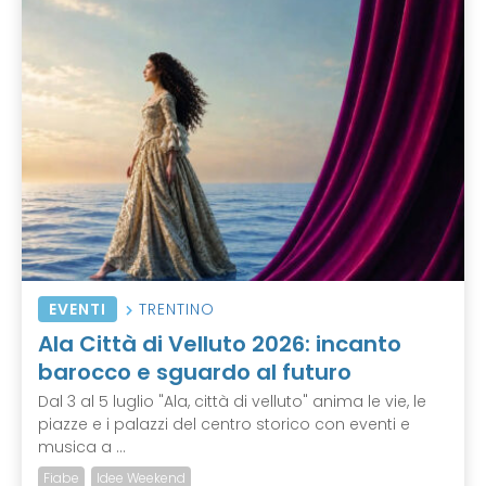
EVENTI
TRENTINO
Ala Città di Velluto 2026: incanto
barocco e sguardo al futuro
Dal 3 al 5 luglio "Ala, città di velluto" anima le vie, le
piazze e i palazzi del centro storico con eventi e
musica a ...
Fiabe
Idee Weekend