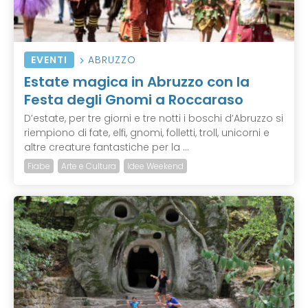
EVENTI
ABRUZZO
Estate magica in Abruzzo con la
Festa degli Gnomi a Roccaraso
D’estate, per tre giorni e tre notti i boschi d’Abruzzo si
riempiono di fate, elfi, gnomi, folletti, troll, unicorni e
altre creature fantastiche per la ...
Fiabe
Arte e Cultura
Idee Weekend