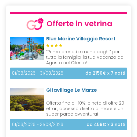
u
r
r
Offerte in vetrina
e
n
Blue Marine Villaggio Resort
t
)
“Prima prenoti e meno paghi” per
tutta la famiglia: la tua Vacanza ad
Agosto nel Cilento!
01/08/2026 - 31/08/2026
da 2150€
x 7 notti
Gitavillage Le Marze
Offerta fino a -10%: pineta di oltre 20
ettari, accesso diretto al mare e un
super parco avventura!
01/06/2026 - 31/08/2026
da 459€
x 3 notti