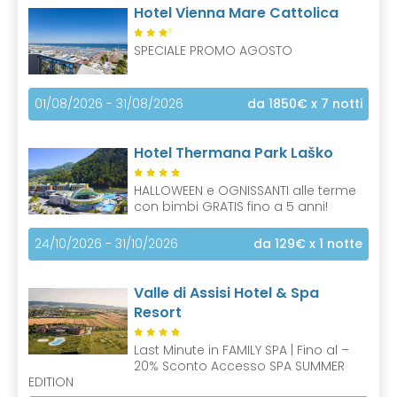
Hotel Vienna Mare Cattolica
S
SPECIALE PROMO AGOSTO
01/08/2026 - 31/08/2026
da 1850€
x 7 notti
Hotel Thermana Park Laško
HALLOWEEN e OGNISSANTI alle terme
con bimbi GRATIS fino a 5 anni!
24/10/2026 - 31/10/2026
da 129€
x 1 notte
Valle di Assisi Hotel & Spa
Resort
Last Minute in FAMILY SPA | Fino al –
20% Sconto Accesso SPA SUMMER
EDITION