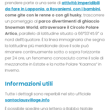
prendere parte a una serie di
attività imperidibili
da fare in Lapponia, a Rovaniemi, con i bambini
,
come gite con le renne o con gli husky
, trascorrere
un pomeriggio al
parco divertimenti di ghiaccio
Snowman World
,
attraversare il Circolo Polare
Artico
, parallelo di latitudine situato a 66°33′45.9″ a
nord dell’Equatore. È la linea immaginaria che segna
la latitudine più meridionale dove il sole può
rimanere continuamente sotto o sopra l’orizzonte
per 24 ore, un fenomeno conosciuto come il sole di
mezzanotte in Estate e la notte Polare “Kaamos” in
Inverno.
Informazioni utili
Tutte i dettagli sono reperibili nel sito ufficiale
santaclausvillage.info
È possibile spedire una lettera a Babbo Natale