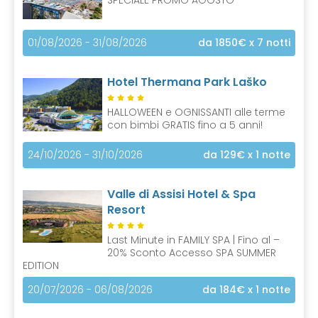
SPECIALE PROMO AGOSTO
01/08/2026 - 31/08/2026
da 1850€
x 7 notti
Hotel Thermana Park Laško
HALLOWEEN e OGNISSANTI alle terme
con bimbi GRATIS fino a 5 anni!
24/10/2026 - 31/10/2026
da 129€
x 1 notte
Valle di Assisi Hotel & Spa
Resort
Last Minute in FAMILY SPA | Fino al –
20% Sconto Accesso SPA SUMMER
EDITION
20/07/2026 - 06/08/2026
da 184€
x 1 notte