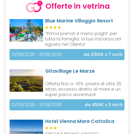
Offerte in vetrina
Blue Marine Villaggio Resort
“Prima prenoti e meno paghi” per
tutta la famiglia: la tua Vacanza ad
Agosto nel Cilento!
01/08/2026 - 31/08/2026
da 2150€
x 7 notti
Gitavillage Le Marze
Offerta fino a -10%: pineta di oltre 20
ettari, accesso diretto al mare e un
super parco avventura!
01/06/2026 - 31/08/2026
da 459€
x 3 notti
Hotel Vienna Mare Cattolica
S