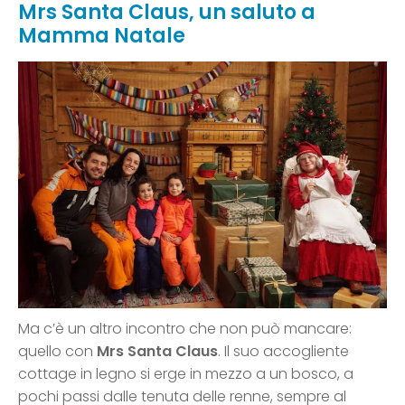
Mrs Santa Claus, un saluto a
Mamma Natale
Ma c’è un altro incontro che non può mancare:
quello con
Mrs Santa Claus
. Il suo accogliente
cottage in legno si erge in mezzo a un bosco, a
pochi passi dalle tenuta delle renne, sempre al