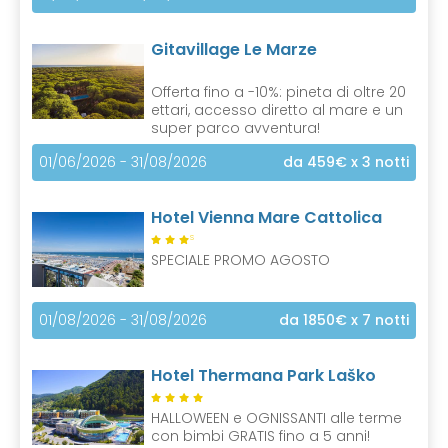
Gitavillage Le Marze
Offerta fino a -10%: pineta di oltre 20
ettari, accesso diretto al mare e un
super parco avventura!
01/06/2026 - 31/08/2026
da 459€
x 3 notti
Hotel Vienna Mare Cattolica
S
SPECIALE PROMO AGOSTO
01/08/2026 - 31/08/2026
da 1850€
x 7 notti
Hotel Thermana Park Laško
HALLOWEEN e OGNISSANTI alle terme
con bimbi GRATIS fino a 5 anni!