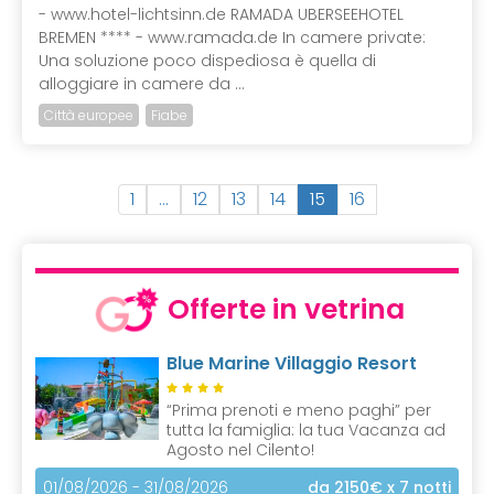
- www.hotel-lichtsinn.de RAMADA UBERSEEHOTEL
BREMEN **** - www.ramada.de In camere private:
Una soluzione poco dispediosa è quella di
alloggiare in camere da ...
Città europee
Fiabe
(
1
…
12
13
14
15
16
c
u
r
r
Offerte in vetrina
e
n
Blue Marine Villaggio Resort
t
)
“Prima prenoti e meno paghi” per
tutta la famiglia: la tua Vacanza ad
Agosto nel Cilento!
01/08/2026 - 31/08/2026
da 2150€
x 7 notti