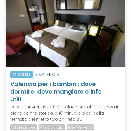
VIAGGI
VALENCIA
Valencia per i bambini: dove
dormire, dove mangiare e info
utili
DOVE DORMIRE Hotel Petit Palace Bristol *** Si trova in
pieno centro storico, a 10 minuti a piedi dalla
fermata del metro (Colon linea 3 ...
Città europee
Arte e Cultura
Idee Weekend