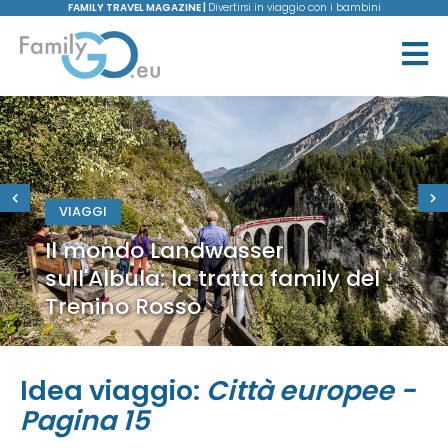
FAMILY TRAVEL MAGAZINE |
Divertirsi in viaggio con i bambini
VIAGGI
Il mondo Landwasser
sull'Albula: la tratta family del
Trenino Rosso
Idea viaggio:
Città europee -
Pagina 15