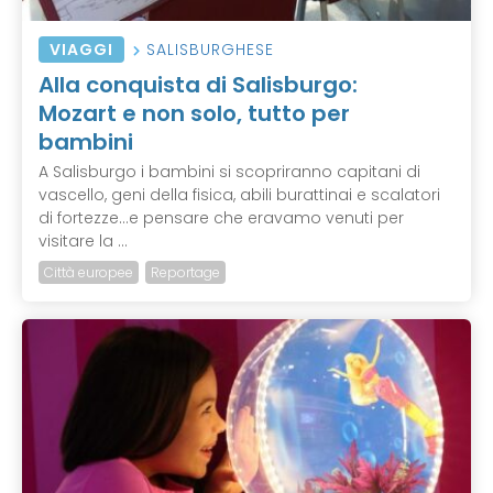
VIAGGI
SALISBURGHESE
Alla conquista di Salisburgo:
Mozart e non solo, tutto per
bambini
A Salisburgo i bambini si scopriranno capitani di
vascello, geni della fisica, abili burattinai e scalatori
di fortezze...e pensare che eravamo venuti per
visitare la ...
Città europee
Reportage