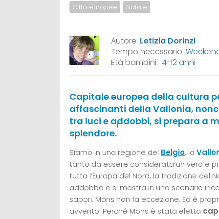
Città europee
Natale
Autore:
Letizia Dorinzi
Tempo necessario:
Weeken
Età bambini:
4-12 anni
Capitale europea della cultura per
affascinanti della Vallonia, nonc
tra luci e addobbi, si prepara a m
i
splendore.
Siamo in una regione del
Belgio
, la
Vallo
tanto da essere considerata un vero e pr
tutta l’Europa del Nord, la tradizione del N
addobba e si mostra in uno scenario inconfo
sapori. Mons non fa eccezione. Ed è propr
avvento. Perché Mons è stata eletta
capi