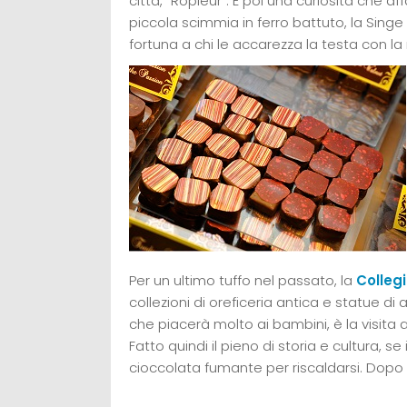
città, “Ropieur”. E poi una curiosità che af
piccola scimmia in ferro battuto, la Sin
fortuna a chi le accarezza la testa con la
Per un ultimo tuffo nel passato, la
Colleg
collezioni di oreficeria antica e statue d
che piacerà molto ai bambini, è la visita 
Fatto quindi il pieno di storia e cultura, se
cioccolata fumante per riscaldarsi. Dopo t