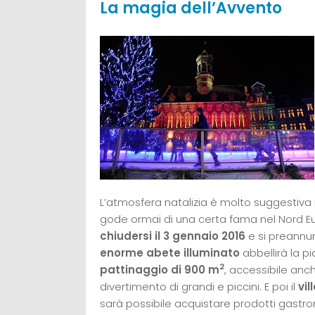
La magia dell’Avvento
L’atmosfera natalizia è molto suggestiva 
gode ormai di una certa fama nel Nord Eu
chiudersi il 3 gennaio 2016
e si preannun
enorme abete illuminato
abbellirà la pi
2
pattinaggio di 900 m
, accessibile anch
divertimento di grandi e piccini. E poi il
vil
sarà possibile acquistare prodotti gastron