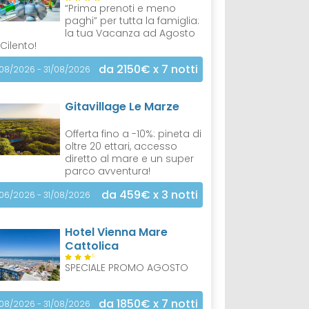
“Prima prenoti e meno
paghi” per tutta la famiglia:
la tua Vacanza ad Agosto
 Cilento!
da 2150€
x 7 notti
/08/2026 - 31/08/2026
Gitavillage Le Marze
Offerta fino a -10%: pineta di
oltre 20 ettari, accesso
diretto al mare e un super
parco avventura!
da 459€
x 3 notti
/06/2026 - 31/08/2026
Hotel Vienna Mare
Cattolica
S
SPECIALE PROMO AGOSTO
da 1850€
x 7 notti
/08/2026 - 31/08/2026