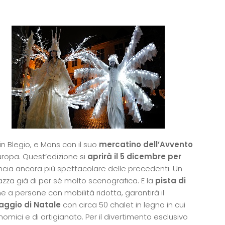
in Blegio, e Mons con il suo
mercatino dell’Avvento
ropa. Quest’edizione si
aprirà il 5 dicembre per
cia ancora più spettacolare delle precedenti. Un
azza già di per sé molto scenografica. E la
pista di
e a persone con mobilità ridotta, garantirà il
laggio di Natale
con circa 50 chalet in legno in cui
omici e di artigianato. Per il divertimento esclusivo