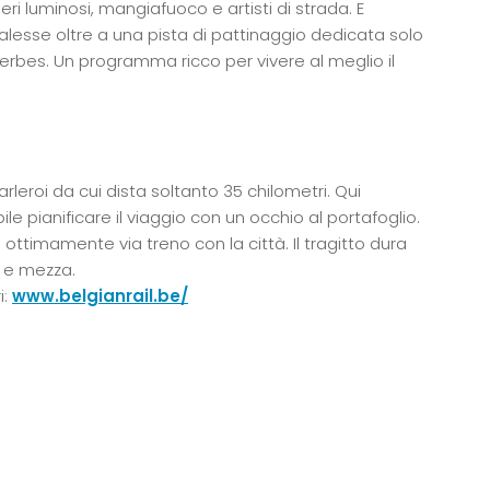
eri luminosi, mangiafuoco e artisti di strada. E
sse oltre a una pista di pattinaggio dedicata solo
Herbes. Un programma ricco per vivere al meglio il
leroi da cui dista soltanto 35 chilometri. Qui
ile pianificare il viaggio con un occhio al portafoglio.
 ottimamente via treno con la città. Il tragitto dura
a e mezza.
i:
www.belgianrail.be/