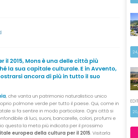
d
24
 il 2015, Mons è una delle città più
hé la sua capitale culturale. E in Avvento,
ostrarsi ancora di più in tutto il suo
nia
, che vanta un patrimonio naturalistico unico
EDI
oprio polmone verde per tutto il paese. Qui, come in
atale si fa sentire in modo particolare. Ogni città si
20
ndibile di luci, suoni, bancarelle, colori, profumi e
io questa la meta più indicata per il prossimo
tale europea della cultura per il 2015
. Visitarla