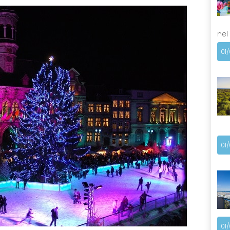
nel
01
01
01