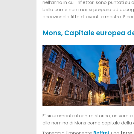
nell’anno in cui i riflettori sono puntati su
bella come non mai, si prepara ad accogli
eccezionale fitto di eventi e mostre. E c
Mons, Capitale europea de
E’ sicuramente il centro storico, un vero e 
alla nomina di Mons come capitale della 
Troneggia l’imponente
Beffroi
, una
torre