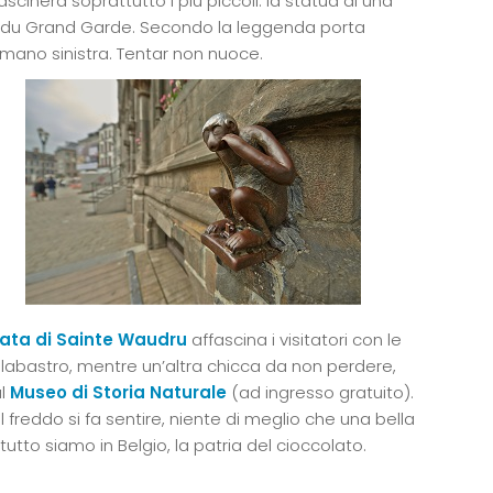
fascinerà soprattutto i più piccoli: la statua di una
ge du Grand Garde. Secondo la leggenda porta
 mano sinistra. Tentar non nuoce.
iata di Sainte Waudru
affascina i visitatori con le
i alabastro, mentre un’altra chicca da non perdere,
al
Museo di Storia Naturale
(ad ingresso gratuito).
 il freddo si fa sentire, niente di meglio che una bella
utto siamo in Belgio, la patria del cioccolato.