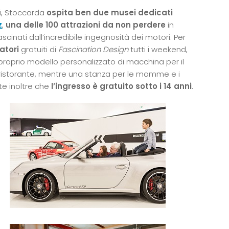
i, Stoccarda
ospita ben due musei dedicati
z
,
una delle 100 attrazioni da non perdere
in
ascinati dall’incredibile ingegnosità dei motori. Per
atori
gratuiti di
Fascination Design
tutti i weekend,
l proprio modello personalizzato di macchina per il
al ristorante, mentre una stanza per le mamme e i
te inoltre che
l’ingresso è gratuito sotto i 14 anni
.