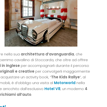
re nella sua
architettura d’avanguardia
, che
eberrimo cavallino di Stoccarda, che oltre ad offrire
 in inglese
per accompagnarli durante il percorso
originali e creative
per coinvolgerli maggiormente
di acquistare un activity book, “
The Kids Rallye
”, al
mobili, è d’obbligo una visita al
Motorworld
nella
e arricchito dall’esclusivo
Hotel V8
, un moderno
4
richiami all’auto
.