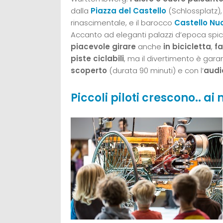
dalla
Piazza del Castello
(Schlossplatz)
rinascimentale, e il barocco
Castello Nu
Accanto ad eleganti palazzi d’epoca spi
piacevole girare
anche
in bicicletta
,
fa
piste ciclabili
, ma il divertimento è garan
scoperto
(durata 90 minuti) e con l’
audi
Piccoli piloti crescono.. a