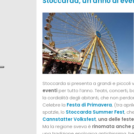
Stoccarda, un anno di eve
Stoccarda si presenta a grandi e piccoli v
eventi
per tutto l’anno. Teatri, concerti, b
la cordialità degli abitanti, che non perd
Celebre la
Festa di Primavera
, (tra apr
spatzle, lo
Stoccarda Summer Fest
, ch
Cannstatter Volksfest
,
una delle feste
Ma la regione sveva è
rinomata anche pe
una tradizione enologica antichissima, b