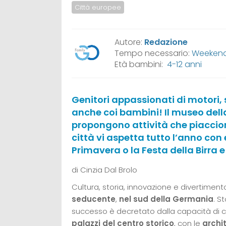
Città europee
Autore:
Redazione
Tempo necessario:
Weeken
Età bambini:
4-12 anni
Genitori appassionati di motori,
anche coi bambini! Il museo della
propongono attività che piacciono 
città vi aspetta tutto l’anno con
Primavera o la Festa della Birra 
di Cinzia Dal Brolo
Cultura, storia, innovazione e divertimen
seducente
,
nel sud della Germania
. S
successo è decretato dalla capacità di c
palazzi del centro storico
, con le
archi