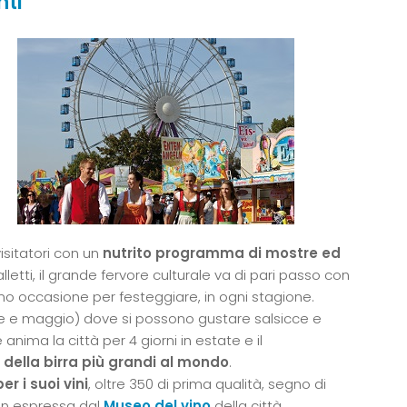
nti
isitatori con un
nutrito programma di mostre ed
alletti, il grande fervore culturale va di pari passo con
ono occasione per festeggiare, in ogni stagione.
ile e maggio) dove si possono gustare salsicce e
e anima la città per 4 giorni in estate e il
 della birra più grandi al mondo
.
r i suoi vini
, oltre 350 di prima qualità, segno di
en espressa dal
Museo del vino
della città,