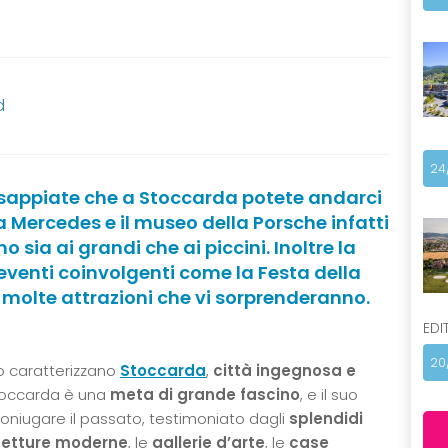
d
24
 sappiate che a Stoccarda potete andarci
 Mercedes e il museo della Porsche infatti
sia ai grandi che ai piccini. Inoltre la
 eventi coinvolgenti come la Festa della
e molte attrazioni che vi sorprenderanno.
EDI
20
to caratterizzano
Stoccarda
,
città ingegnosa e
toccarda è una
meta di grande fascino
, e il suo
oniugare il passato, testimoniato dagli
splendidi
tetture moderne
, le
gallerie d’arte
, le
case