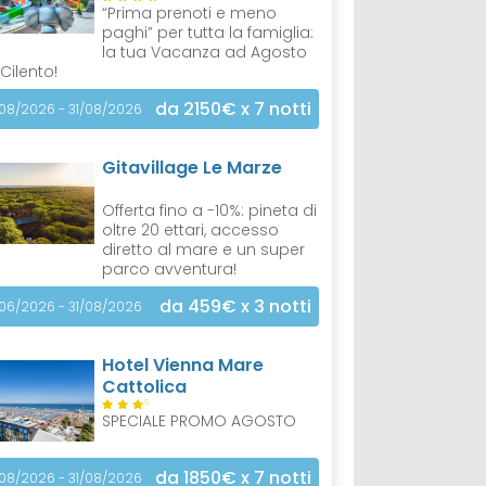
“Prima prenoti e meno
paghi” per tutta la famiglia:
la tua Vacanza ad Agosto
 Cilento!
da 2150€
x 7 notti
/08/2026 - 31/08/2026
Gitavillage Le Marze
Offerta fino a -10%: pineta di
oltre 20 ettari, accesso
diretto al mare e un super
parco avventura!
da 459€
x 3 notti
/06/2026 - 31/08/2026
Hotel Vienna Mare
Cattolica
S
SPECIALE PROMO AGOSTO
da 1850€
x 7 notti
/08/2026 - 31/08/2026