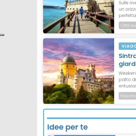
Sulle r
un oriz
perfetta
Città e
VIAG
Sintra
giard
Weekend
patto di
entusias
Report
Idee per te