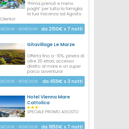
“Prima prenoti e meno
paghi” per tutta la famiglia:
la tua Vacanza ad Agosto
 Cilento!
da 2150€
x 7 notti
/08/2026 - 31/08/2026
Gitavillage Le Marze
Offerta fino a -10%: pineta di
oltre 20 ettari, accesso
diretto al mare e un super
parco avventura!
da 459€
x 3 notti
/06/2026 - 31/08/2026
Hotel Vienna Mare
Cattolica
S
SPECIALE PROMO AGOSTO
da 1850€
x 7 notti
/08/2026 - 31/08/2026