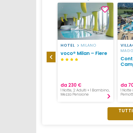
HOTEL
VAL DI
HOTEL
MILANO
VILL
FIEMME
MAGG
voco® Milan – Fiere
Hotel & Residence
Cont
Nele
Camp
da 48 €
da 230 €
da 7
1 Notte, 1 Adulto,
1 Notte, 2 Adulti + 1 Bambino,
1 Notte
B&B
Mezza Pensione
Pernot
TUTTI