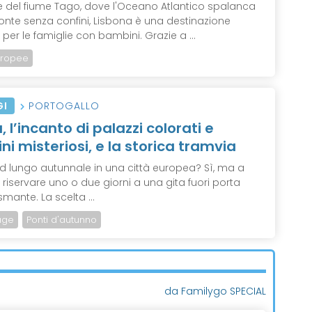
ive del fiume Tago, dove l'Oceano Atlantico spalanca
zonte senza confini, Lisbona è una destinazione
 per le famiglie con bambini. Grazie a ...
uropee
GI
PORTOGALLO
, l’incanto di palazzi colorati e
ini misteriosi, e la storica tramvia
 lungo autunnale in una città europea? Sì, ma a
 riservare uno o due giorni a una gita fuori porta
mante. La scelta ...
age
Ponti d'autunno
da Familygo SPECIAL