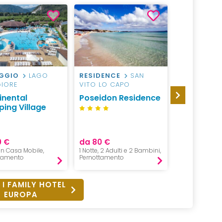
AGGIO
LAGO
RESIDENCE
SAN
HOTEL
M
IORE
VITO LO CAPO
DINTORNI
inental
Poseidon Residence
Hotel Sch
ing Village
(Schenna 
S
0 €
da 80 €
da 2025 €
 in Casa Mobile,
1 Notte, 2 Adulti e 2 Bambini,
5 Notti, 2 Adul
tamento
Pernottamento
Mezza Pensio
 I FAMILY HOTEL
EUROPA