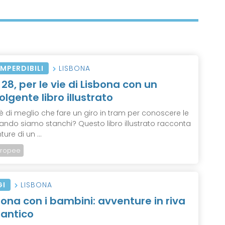
 IMPERDIBILI
LISBONA
28, per le vie di Lisbona con un
olgente libro illustrato
è di meglio che fare un giro in tram per conoscere le
uando siamo stanchi? Questo libro illustrato racconta
ture di un ...
uropee
GI
LISBONA
bona con i bambini: avventure in riva
lantico