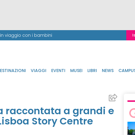
i in viaggio con i bambini
I
ESTINAZIONI
VIAGGI
EVENTI
MUSEI
LIBRI
NEWS
CAMPU
na raccontata a grandi e
Lisboa Story Centre