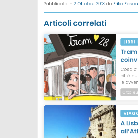
Pubblicato in
2 Ottobre 2013
da
Erika Fasan
Articoli correlati
LIBRI
Tram 
coinv
Cosa c’
città q
le avven
Città e
VIAG
A Lis
all’At