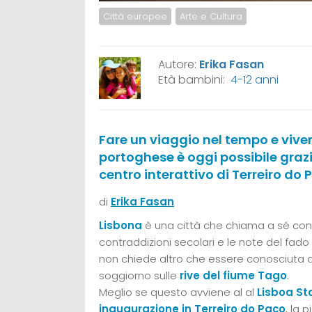
Città europee
Arte e Cultura
Autore:
Erika Fasan
Età bambini:
4-12 anni
Fare un viaggio nel tempo e viver
portoghese è oggi possibile grazi
centro interattivo di Terreiro do 
di
Erika Fasan
Lisbona
è una città che chiama a sé con
contraddizioni secolari e le note del fado
non chiede altro che essere conosciuta d
soggiorno sulle
rive del fiume Tago
.
Meglio se questo avviene al al
Lisboa St
inaugurazione in Terreiro do Paço
, la 