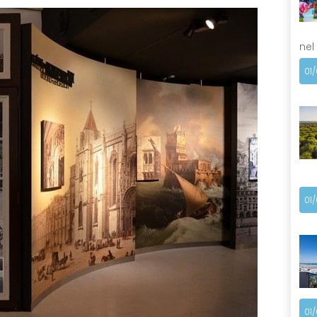
nel
01
01
01