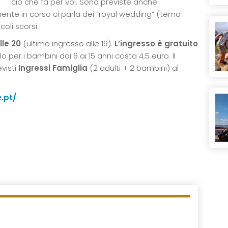
ciò che fa per voi. Sono previste anche
mente in corso ci parla dei “royal wedding” (tema
oli scorsi.
lle 20
(ultimo ingresso alle 19).
L’ingresso è gratuito
 per i bambini dai 6 ai 15 anni costa 4,5 euro. Il
evisti
Ingressi Famiglia
(2 adulti + 2 bambini) al
.pt/