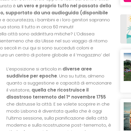
turista è
un vero e proprio tuffo nel passato della
o, supportato da una audioguida (disponibile
 e accuratezza, i bambini e i loro genitori sapranno
ua storia. Il tutto in circa 60 minuti!
lla città sono addirittura mitiche? L’Odissea
ientemeno che da Ulisse nel suo viaggio di ritorno
 secoli in cui qui si sono succeduti coloni e
tura un centro di potere globale e il ‘magazzino’ del
L’esposizione si articola in
diverse aree
suddivise per epoche
. Una su tutte, almeno
quanto a suggestione e capacità di emozionare
il visitatore,
quella che ricostruisce il
disastroso terremoto del 1° novembre 1755
che distrusse la città. E se volete scoprire in che
modo Lisbona è diventata quella che è oggi
l’ultima sessione, sulla pianificazione della città
moderna e sulla ricostruzione post-terremoto, è