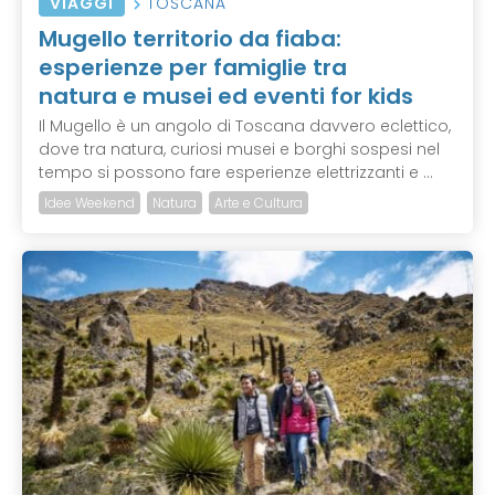
VIAGGI
TOSCANA
Mugello territorio da fiaba:
esperienze per famiglie tra
natura e musei ed eventi for kids
Il Mugello è un angolo di Toscana davvero eclettico,
dove tra natura, curiosi musei e borghi sospesi nel
tempo si possono fare esperienze elettrizzanti e ...
Idee Weekend
Natura
Arte e Cultura