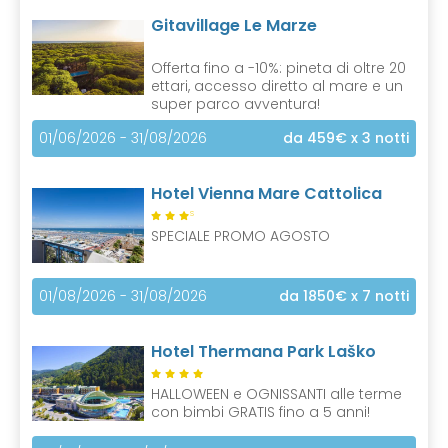
Gitavillage Le Marze
Offerta fino a -10%: pineta di oltre 20
ettari, accesso diretto al mare e un
super parco avventura!
01/06/2026 - 31/08/2026
da 459€
x 3 notti
Hotel Vienna Mare Cattolica
S
SPECIALE PROMO AGOSTO
01/08/2026 - 31/08/2026
da 1850€
x 7 notti
Hotel Thermana Park Laško
HALLOWEEN e OGNISSANTI alle terme
con bimbi GRATIS fino a 5 anni!