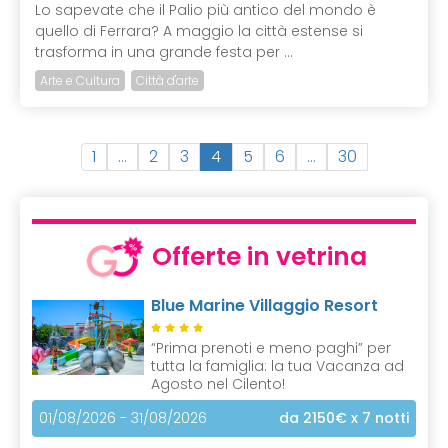
Lo sapevate che il Palio più antico del mondo è
quello di Ferrara? A maggio la città estense si
trasforma in una grande festa per ...
Arte e Cultura
Città d'arte
(
1
…
2
3
4
5
6
…
30
c
u
r
r
Offerte in vetrina
e
n
Blue Marine Villaggio Resort
t
)
“Prima prenoti e meno paghi” per
tutta la famiglia: la tua Vacanza ad
Agosto nel Cilento!
01/08/2026 - 31/08/2026
da 2150€
x 7 notti