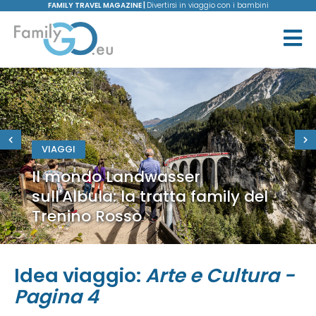
FAMILY TRAVEL MAGAZINE |
Divertirsi in viaggio con i bambini
VIAGGI
Il mondo Landwasser
sull'Albula: la tratta family del
Trenino Rosso
Idea viaggio:
Arte e Cultura -
Pagina 4