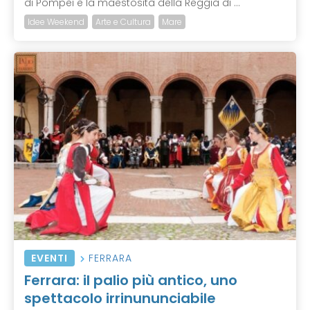
di Pompei e la maestosità della Reggia di ...
Idee Weekend
Arte e Cultura
Mare
EVENTI
FERRARA
Ferrara: il palio più antico, uno
spettacolo irrinununciabile