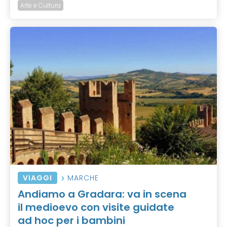
Arte e Cultura
VIAGGI
MARCHE
Andiamo a Gradara: va in scena
il medioevo con visite guidate
ad hoc per i bambini