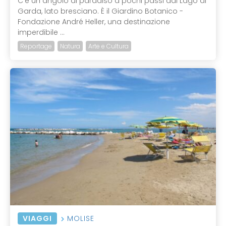
C'è un angolo di paradiso a pochi passi dal Lago di
Garda, lato bresciano. È il Giardino Botanico -
Fondazione André Heller, una destinazione
imperdibile ...
Reportage
Natura
Arte e Cultura
VIAGGI
MOLISE