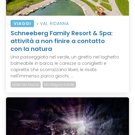
VIAGGI
VAL RIDANNA
Schneeberg Family Resort & Spa:
attività a non finire a contatto
con la natura
Una passeggiata nel verde, un giretto nel laghetto
balneabile in barca, le carezze a coniglietti e
caprette che scorrazzano liberi, le risate
nell'immenso parco giochi; ...
Hotel da favola
Montagna Estate