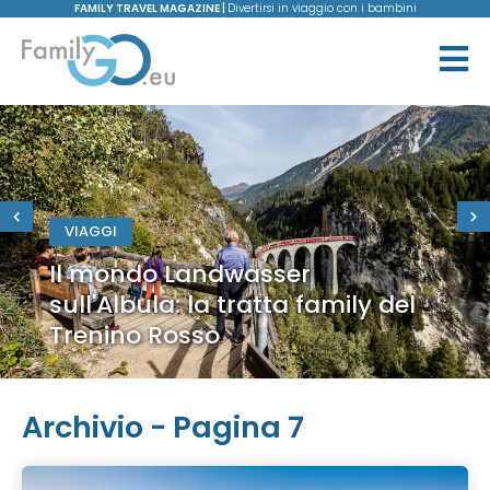
FAMILY TRAVEL MAGAZINE |
Divertirsi in viaggio con i bambini
VIAGGI
Il mondo Landwasser
sull'Albula: la tratta family del
Trenino Rosso
Archivio - Pagina 7