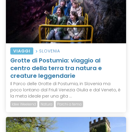
VIAGGI
SLOVENIA
Grotte di Postumia: viaggio al
centro della terra tra natura e
creature leggendarie
Il Parco delle Grotte di Postumia, in Slovenia ma
poco lontano dal Friuli Venezia Giulia e dal Veneto, è
la meta ideale per una gita ...
Idee Weekend
Natura
Parchi a tema