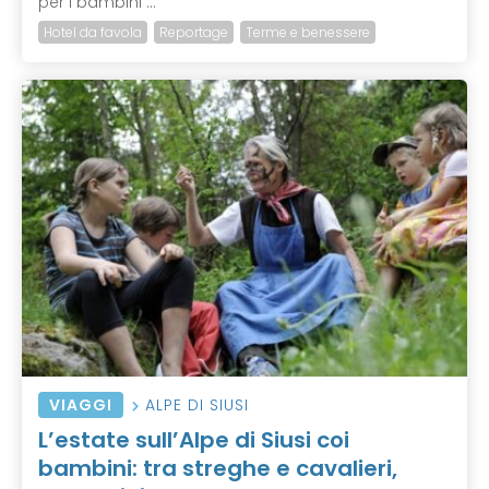
per i bambini ...
Hotel da favola
Reportage
Terme e benessere
VIAGGI
ALPE DI SIUSI
L’estate sull’Alpe di Siusi coi
bambini: tra streghe e cavalieri,