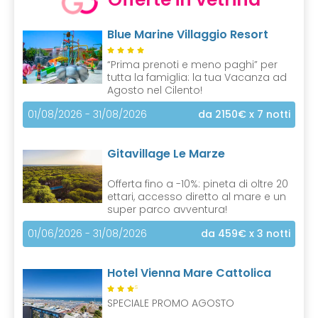
e
n
Blue Marine Villaggio Resort
t
)
“Prima prenoti e meno paghi” per
tutta la famiglia: la tua Vacanza ad
Agosto nel Cilento!
01/08/2026 - 31/08/2026
da 2150€
x 7 notti
Gitavillage Le Marze
Offerta fino a -10%: pineta di oltre 20
ettari, accesso diretto al mare e un
super parco avventura!
01/06/2026 - 31/08/2026
da 459€
x 3 notti
Hotel Vienna Mare Cattolica
S
SPECIALE PROMO AGOSTO