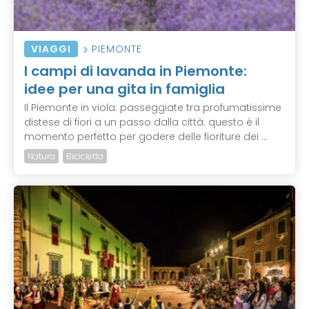
VIAGGI
PIEMONTE
I campi di lavanda in Piemonte:
idee per una gita in famiglia
Il Piemonte in viola: passeggiate tra profumatissime
distese di fiori a un passo dalla città: questo è il
momento perfetto per godere delle fioriture dei ...
Natura
Bicicletta