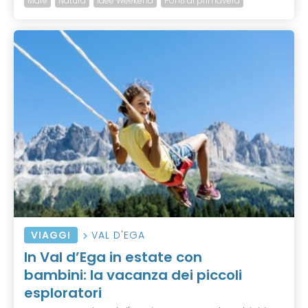
Mare
Natura
Idee Weekend
Ponti di primavera
VIAGGI
VAL D'EGA
In Val d’Ega in estate con
bambini: la vacanza dei piccoli
esploratori