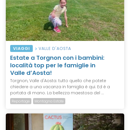
VIAGGI
VALLE D'AOSTA
Estate a Torgnon con i bambini:
località top per le famiglie in
Valle d’Aosta!
Torgnon, Valle d'Aosta: tutto quello che potete
chiedere a una vacanza in famiglia è qui. Ed è a
portata di mano. La bellezza maestosa del ...
Reportage
Montagna Estate