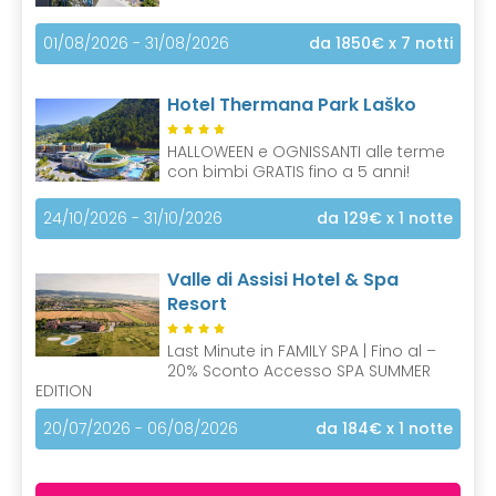
01/08/2026 - 31/08/2026
da 1850€
x 7 notti
Hotel Thermana Park Laško
HALLOWEEN e OGNISSANTI alle terme
con bimbi GRATIS fino a 5 anni!
24/10/2026 - 31/10/2026
da 129€
x 1 notte
Valle di Assisi Hotel & Spa
Resort
Last Minute in FAMILY SPA | Fino al –
20% Sconto Accesso SPA SUMMER
EDITION
20/07/2026 - 06/08/2026
da 184€
x 1 notte