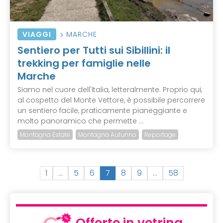
VIAGGI
MARCHE
Sentiero per Tutti sui Sibillini: il
trekking per famiglie nelle
Marche
Siamo nel cuore dell'Italia, letteralmente. Proprio qui,
al cospetto del Monte Vettore, è possibile percorrere
un sentiero facile, praticamente pianeggiante e
molto panoramico che permette ...
Montagna Estate
Montagna Autunno
Reportage
(
1
…
5
6
7
8
9
…
58
c
u
r
r
Offerte in vetrina