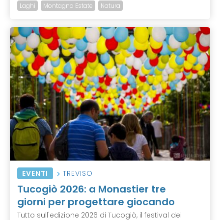
Laghi
Montagna Estate
Natura
EVENTI
TREVISO
Tucogiò 2026: a Monastier tre
giorni per progettare giocando
Tutto sull'edizione 2026 di Tucogiò, il festival dei