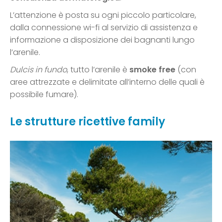
L’attenzione è posta su ogni piccolo particolare,
dalla connessione wi-fi al servizio di assistenza e
informazione a disposizione dei bagnanti lungo
l’arenile.
Dulcis in fundo
, tutto l’arenile è
smoke free
(con
aree attrezzate e delimitate all’interno delle quali è
possibile fumare).
Le strutture ricettive family