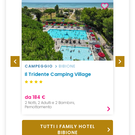
CAMPEGGIO
BIBIONE
HOTEL
Il Tridente Camping Village
Apart
da 184 €
da 12
2 Notti, 2 Adulti e 2 Bambini,
1 Notte,
Pernottamento
B&B
TUTTI I FAMILY HOTEL
BIBIONE