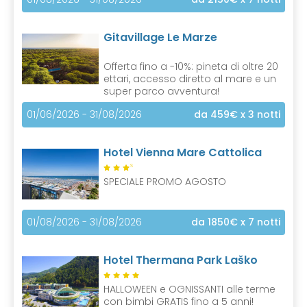
Gitavillage Le Marze
Offerta fino a -10%: pineta di oltre 20
ettari, accesso diretto al mare e un
super parco avventura!
01/06/2026 - 31/08/2026
da 459€
x 3 notti
Hotel Vienna Mare Cattolica
S
SPECIALE PROMO AGOSTO
01/08/2026 - 31/08/2026
da 1850€
x 7 notti
Hotel Thermana Park Laško
HALLOWEEN e OGNISSANTI alle terme
con bimbi GRATIS fino a 5 anni!