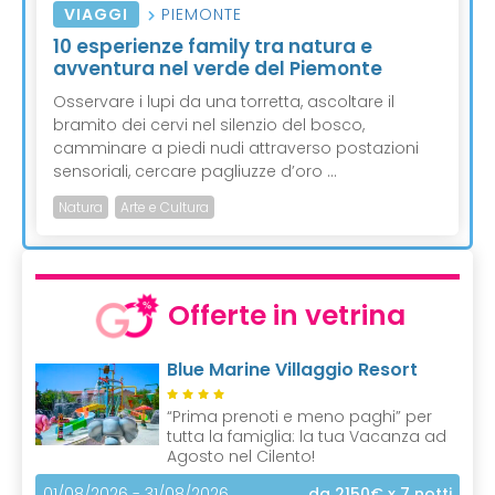
VIAGGI
PIEMONTE
10 esperienze family tra natura e
avventura nel verde del Piemonte
Osservare i lupi da una torretta, ascoltare il
bramito dei cervi nel silenzio del bosco,
camminare a piedi nudi attraverso postazioni
sensoriali, cercare pagliuzze d’oro ...
Natura
Arte e Cultura
Offerte in vetrina
Blue Marine Villaggio Resort
“Prima prenoti e meno paghi” per
tutta la famiglia: la tua Vacanza ad
Agosto nel Cilento!
01/08/2026 - 31/08/2026
da 2150€
x 7 notti