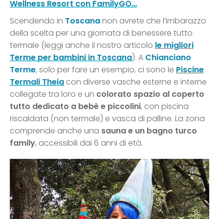
Wellness Resort con FamilyGO…
Scendendo in
Toscana
non avrete che l’imbarazzo
della scelta per una giornata di benessere tutto
termale (leggi anche il nostro articolo
le migliori
Terme per bambini in Toscana
). A
Chianciano
Terme
, solo per fare un esempio, ci sono le
Piscine
Termali Theia
con diverse vasche esterne e interne
collegate tra loro e un
colorato spazio al coperto
tutto dedicato a bebè e piccolini
, con piscina
riscaldata (non termale) e vasca di palline. La zona
comprende anche una
sauna e un bagno turco
family
, accessibili dai 6 anni di età.