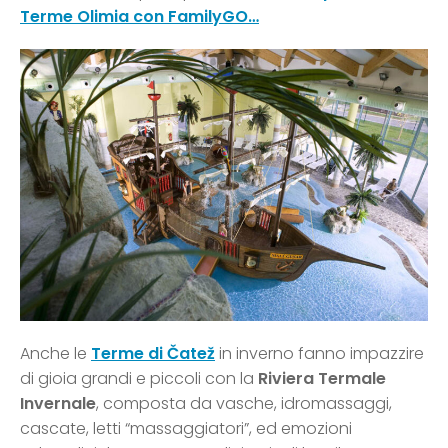
Terme Olimia con FamilyGO…
Anche le
Terme di Čatež
in inverno fanno impazzire
di gioia grandi e piccoli con la
Riviera Termale
Invernale
, composta da vasche, idromassaggi,
cascate, letti “massaggiatori”, ed emozioni