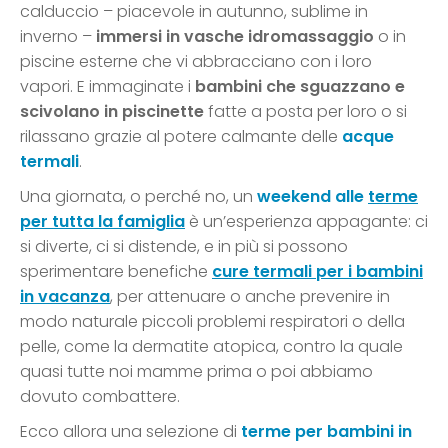
calduccio – piacevole in autunno, sublime in
inverno –
immersi in vasche idromassaggio
o in
piscine esterne che vi abbracciano con i loro
vapori. E immaginate i
bambini che sguazzano e
scivolano in piscinette
fatte a posta per loro o si
rilassano grazie al potere calmante delle
acque
termali
.
Una giornata, o perché no, un
weekend alle
terme
per tutta la famiglia
è un’esperienza appagante: ci
si diverte, ci si distende, e in più si possono
sperimentare benefiche
cure termali per i bambini
in vacanza
, per attenuare o anche prevenire in
modo naturale piccoli problemi respiratori o della
pelle, come la dermatite atopica, contro la quale
quasi tutte noi mamme prima o poi abbiamo
dovuto combattere.
Ecco allora una selezione di
terme per bambini in