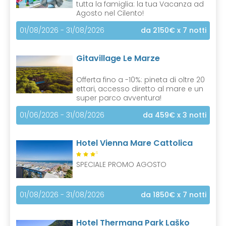
tutta la famiglia: la tua Vacanza ad
Agosto nel Cilento!
01/08/2026 - 31/08/2026
da 2150€
x 7 notti
Gitavillage Le Marze
Offerta fino a -10%: pineta di oltre 20
ettari, accesso diretto al mare e un
super parco avventura!
01/06/2026 - 31/08/2026
da 459€
x 3 notti
Hotel Vienna Mare Cattolica
S
SPECIALE PROMO AGOSTO
01/08/2026 - 31/08/2026
da 1850€
x 7 notti
Hotel Thermana Park Laško