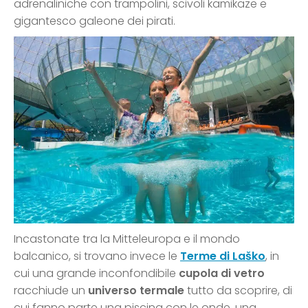
adrenaliniche con trampolini, scivoli kamikaze e
gigantesco galeone dei pirati.
Incastonate tra la Mitteleuropa e il mondo
balcanico, si trovano invece le
Terme di Laško
, in
cui una grande inconfondibile
cupola di vetro
racchiude un
universo termale
tutto da scoprire, di
cui fanno parte una piscina con le onde, una