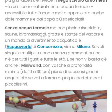
più grandicelli c’è invece il
mega scivolo di 60 metri
– in cui scorre naturalmente acqua termale –
accessibile tutto l’anno e molto apprezzato anche
dalle mamme e dai papà più spericolati!
Senza acqua termale
ma con piscine riscaldate,
saune, idromassaggi, grotte e stanze del vapore e
un mondo di divertimento acquatico è
l’
Acquaworld
di
Concorezzo
, vicino
Milano
. Scivoli
singoli e multipista, con o senza gommoni, qui ce
n’è per tutti i gusti e tutte le età. E se non vi basta c’è
anche il
Miniworld
, con vasche a profondità
minima (da 10 a 30 cm) piene di spassosi giochi
acquatici e scivoli a forma di polipo, perfette per i
piccolissimi.