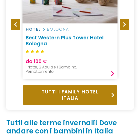
HOTEL
BOLOGNA
HOTEL
Best Western Plus Tower Hotel
Vital 
Bologna
da 100 €
da 19
1 Notte, 2 Adulti e 1 Bambino,
1 Notte,
Pernottamento
Mezza P
TUTTI I FAMILY HOTEL
ITALIA
Tutti alle terme invernali! Dove
andare con i bambini in Italia