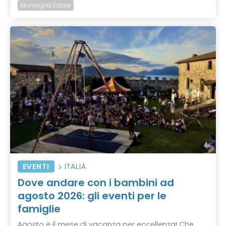
Montagna Estate
EVENTI
ITALIA
Dove andare con i bambini ad
agosto 2026: gli eventi per le
famiglie
Agosto è il mese di vacanza per eccellenza! Che