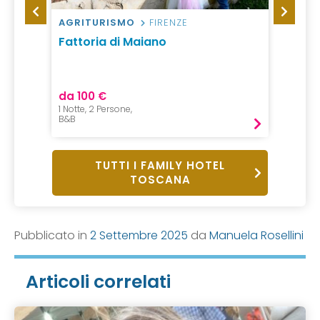
AGRITURISMO
FIRENZE
RESID
atini
Fattoria di Maiano
Resid
da 100 €
da 52
1 Notte, 2 Persone,
7 Notti,
B&B
Pernot
TUTTI I FAMILY HOTEL
TOSCANA
Pubblicato in
2 Settembre 2025
da
Manuela Rosellini
Articoli correlati