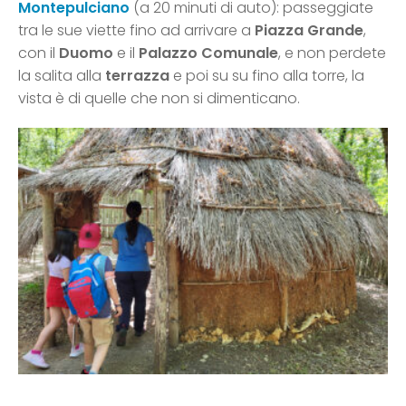
Montepulciano
(a 20 minuti di auto): passeggiate
tra le sue viette fino ad arrivare a
Piazza Grande
,
con il
Duomo
e il
Palazzo Comunale
, e non perdete
la salita alla
terrazza
e poi su su fino alla torre, la
vista è di quelle che non si dimenticano.