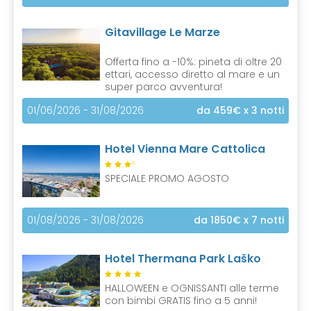
Gitavillage Le Marze
Offerta fino a -10%: pineta di oltre 20
ettari, accesso diretto al mare e un
super parco avventura!
01/06/2026 - 31/08/2026
da 459€
x 3 notti
Hotel Vienna Mare Cattolica
S
SPECIALE PROMO AGOSTO
01/08/2026 - 31/08/2026
da 1850€
x 7 notti
Hotel Thermana Park Laško
HALLOWEEN e OGNISSANTI alle terme
con bimbi GRATIS fino a 5 anni!