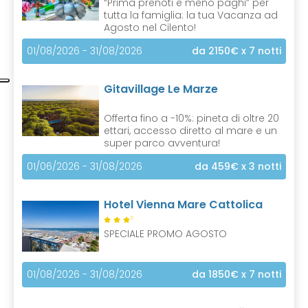
“Prima prenoti e meno paghi” per
tutta la famiglia: la tua Vacanza ad
Agosto nel Cilento!
01/08/2026 - 31/08/2026
da 2150€
x 7 notti
Gitavillage Le Marze
Offerta fino a -10%: pineta di oltre 20
ettari, accesso diretto al mare e un
super parco avventura!
01/06/2026 - 31/08/2026
da 459€
x 3 notti
Hotel Vienna Mare Cattolica
S
SPECIALE PROMO AGOSTO
01/08/2026 - 31/08/2026
da 1850€
x 7 notti