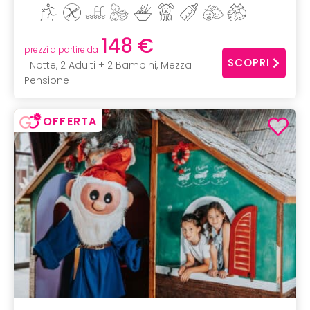
148 €
prezzi a partire da
SCOPRI
1 Notte, 2 Adulti + 2 Bambini, Mezza
Pensione
OFFERTA