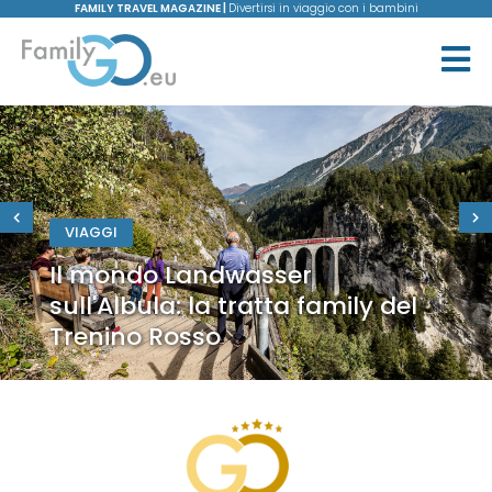
FAMILY TRAVEL MAGAZINE |
Divertirsi in viaggio con i bambini
VIAGGI
Il mondo Landwasser
sull'Albula: la tratta family del
Trenino Rosso