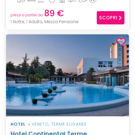
89 €
prezzi a partire da
SCOPRI
1 Notte, 1 Adulto, Mezza Pensione
HOTEL
VENETO
,
TERME EUGANEE
Hotel Continental Terme,