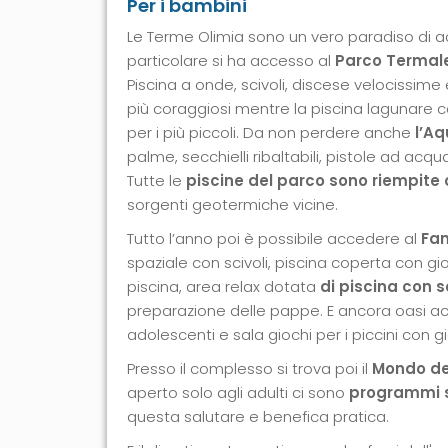
Per i bambini
Le Terme Olimia sono un vero paradiso di acqu
particolare si ha accesso al
Parco Termale
Piscina a onde, scivoli, discese velocissime
più coraggiosi mentre la piscina lagunare c
per i più piccoli. Da non perdere anche
l’A
palme, secchielli ribaltabili, pistole ad acqu
Tutte le
piscine del parco sono riempite 
sorgenti geotermiche vicine.
Tutto l’anno poi è possibile accedere al
Fam
spaziale con scivoli, piscina coperta con g
piscina, area relax dotata
di piscina con 
preparazione delle pappe. E ancora oasi a
adolescenti e sala giochi per i piccini con g
Presso il complesso si trova poi il
Mondo de
aperto solo agli adulti ci sono
programmi s
questa salutare e benefica pratica.