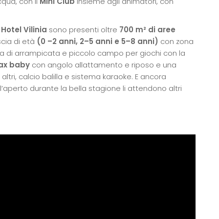
cqua, con il
Mini Club
insieme agli animatori, con
Hotel Vilinia
sono presenti oltre
700 m² di
aree
scia di età
(0 –2 anni, 2–5 anni e 5–8 anni)
con zona
ea di arrampicata e piccolo campo per giochi con la
lax baby
con angolo allattamento e riposo e una
i altri, calcio balilla e sistema karaoke. E ancora
l’aperto durante la bella stagione li attendono altri