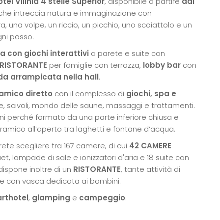
el Vilinia 4 stelle Superior
, disponibile a partire
dal
he intreccia natura e immaginazione con
a, una volpe, un riccio, un picchio, uno scoiattolo e un
ni passo.
 con giochi interattivi
a parete e suite con
RISTORANTE
per famiglie con terrazza,
lobby bar
con
da arrampicata nella hall
.
amico diretto
con il complesso di
giochi, spa e
ne, scivoli, mondo delle saune, massaggi e trattamenti.
oni perché formato da una parte inferiore chiusa e
amico all’aperto tra laghetti e fontane d’acqua.
rete scegliere tra 167 camere, di cui
42 CAMERE
, lampade di sale e ionizzatori d'aria e 18 suite con
dispone inoltre di un
RISTORANTE
, tante attività di
ne con vasca dedicata ai bambini.
rthotel
,
glamping
e
campeggio
.