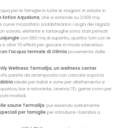
a per le famiglie in tutte le stagioni. In estate in
 Estivo Aqualuna
, che si estende su 3.000 mq.
 e curve mozzafiato soddisfaranno i sogni dei ragazzi
on scivolo, elefante e tartarughe sono stati pensati
quajungle
con 550 mq di superfici, quattro torri con le
a e oltre 70 effetti per giocare in modo interattivo.
con l’acqua termale di Olimia
proveniente dalle
ily Wellness Termalija, un wellness center
iochi, parete da arrampicata con cascate sopra la
sabbia
ideale per bebè e zone per allattamento e
cquatica, bar e ristorante, cinema 7D, game room per
iochi morbidi.
lle saune Termalija
: pur essendo solitamente
peciali per famiglie
per introdurre i bambini a