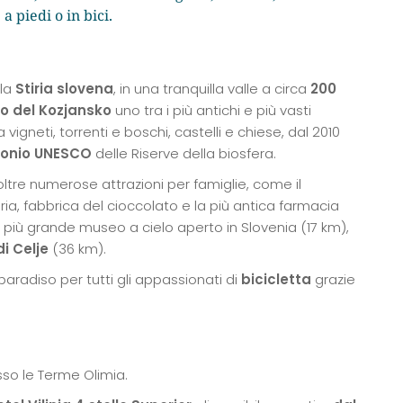
 piedi o in bici.
lla
Stiria slovena
, in una tranquilla valle a circa
200
o del Kozjansko
uno tra i più antichi e più vasti
a vigneti, torrenti e boschi, castelli e chiese, dal 2010
monio UNESCO
delle Riserve della biosfera.
oltre numerose attrazioni per famiglie, come il
a, fabbrica del cioccolato e la più antica farmacia
l più grande museo a cielo aperto in Slovenia (17 km),
i Celje
(36 km).
n paradiso per tutti gli appassionati di
bicicletta
grazie
sso le Terme Olimia.