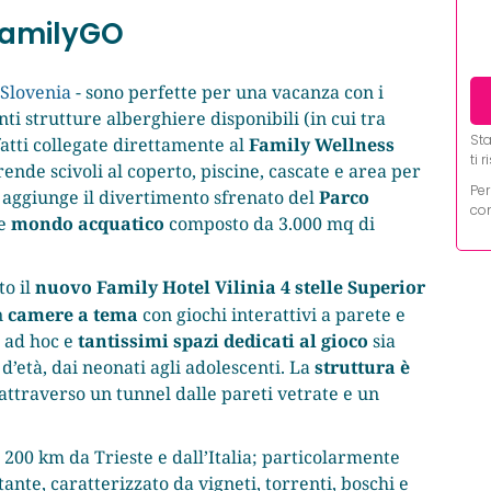
 FamilyGO
 Slovenia
- sono perfette per una vacanza con i
enti strutture alberghiere disponibili (in cui tra
Sta
nfatti collegate direttamente al
Family Wellness
ti 
nde scivoli al coperto, piscine, cascate e area per
Per
si aggiunge il divertimento sfrenato del
Parco
con
le
mondo acquatico
composto da 3.000 mq di
o il
nuovo Family Hotel Vilinia 4 stelle Superior
n
camere a tema
con giochi interattivi a parete e
e ad hoc e
tantissimi spazi dedicati al gioco
sia
 d’età, dai neonati agli adolescenti. La
struttura è
attraverso un tunnel dalle pareti vetrate e un
li 200 km da Trieste e dall’Italia; particolarmente
tante, caratterizzato da vigneti, torrenti, boschi e