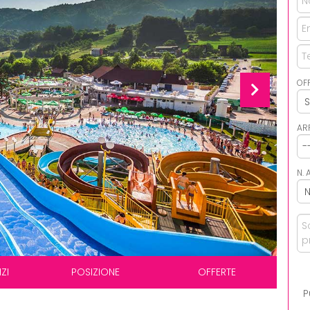
OF
AR
N. 
ZI
POSIZIONE
OFFERTE
P