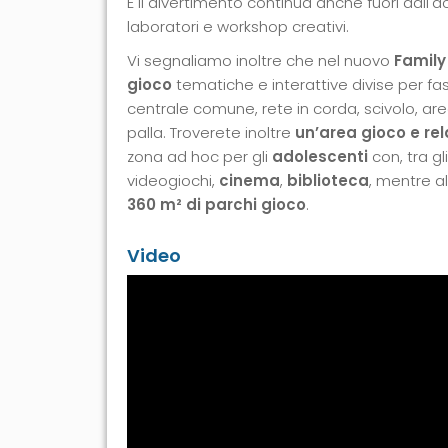
E il divertimento continua anche fuori dall'a
laboratori e workshop creativi.
Vi segnaliamo inoltre che nel nuovo
Family 
gioco
tematiche e interattive divise per fa
centrale comune, rete in corda, scivolo, ar
palla. Troverete inoltre
un’area gioco e re
zona ad hoc per gli
adolescenti
con, tra gl
videogiochi,
cinema
,
biblioteca
, mentre al
360 m² di
parchi gioco
.
Video