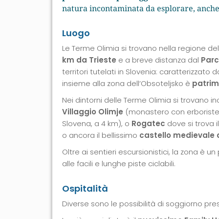
natura incontaminata da esplorare, anche a
Luogo
Le Terme Olimia si trovano nella regione de
km da Trieste
e a breve distanza dal
Parc
territori tutelati in Slovenia: caratterizzato d
insieme alla zona dell’Obsoteljsko è
patri
Nei dintorni delle Terme Olimia si trovano in
Villaggio Olimje
(monastero con erboristeri
Slovena, a 4 km), o
Rogatec
dove si trova i
o ancora il bellissimo
castello medievale d
Oltre ai sentieri escursionistici, la zona è u
alle facili e lunghe piste ciclabili.
Ospitalità
Diverse sono le possibilità di soggiorno pre