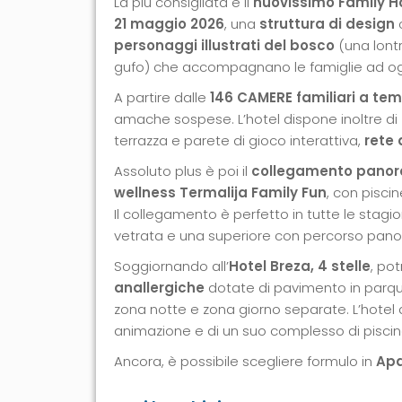
La più consigliata è il
nuovissimo Family Hot
21 maggio 2026
, una
struttura di design
c
personaggi illustrati del bosco
(una lontr
gufo) che accompagnano le famiglie ad og
A partire dalle
146 CAMERE familiari a tema
amache sospese. L’hotel dispone inoltre di
terrazza e parete di gioco interattiva,
rete 
Assoluto plus è poi il
collegamento panor
wellness
Termalija Family Fun
, con pisci
Il collegamento è perfetto in tutte le stagi
vetrata e una superiore con percorso panor
Soggiornando all’
Hotel Breza, 4 stelle
, pot
anallergiche
dotate di pavimento in parquet
zona notte e zona giorno separate. L’hotel 
animazione e di un suo complesso di pisci
Ancora, è possibile scegliere formulo in
Apa