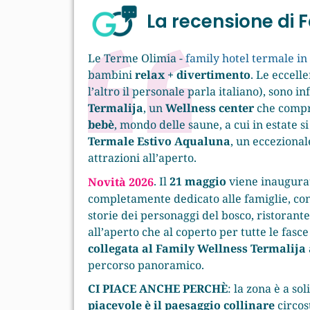
La recensione di
Le Terme Olimia -
family hotel termale in
bambini
relax + divertimento
. Le eccell
l’altro il personale parla italiano), sono i
Termalija
, un
Wellness center
che compre
bebè
, mondo delle saune, a cui in estate 
Termale Estivo Aqualuna
, un ecceziona
attrazioni all’aperto.
. Il
21 maggio
viene inaugurat
Novità 2026
completamente dedicato alle famiglie, co
storie dei personaggi del bosco, ristorant
all’aperto che al coperto per tutte le fasce
collegata al Family Wellness Termalija
percorso panoramico.
CI PIACE ANCHE PERCHÈ
: la zona è a so
piacevole è il paesaggio collinare
circos