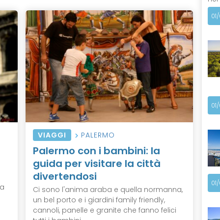
01
01
VIAGGI
PALERMO
Palermo con i bambini: la
guida per visitare la città
divertendosi
01
la
Ci sono l'anima araba e quella normanna,
un bel porto e i giardini family friendly,
cannoli, panelle e granite che fanno felici