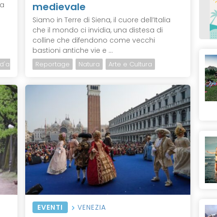
ta
medievale
Siamo in Terre di Siena, il cuore dell’Italia
che il mondo ci invidia, una distesa di
colline che difendono come vecchi
bastioni antiche vie e ...
 d'arte
Reportage
Natura
Arte e Cultura
EVENTI
VENEZIA