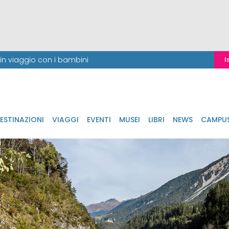
i in viaggio con i bambini
I
ESTINAZIONI
VIAGGI
EVENTI
MUSEI
LIBRI
NEWS
CAMPU