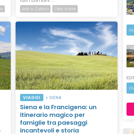
tutti i bambini. ...
te
Arte e Cultura
Città d'arte
24
EDI
20
VIAGGI
SIENA
Siena e la Francigena: un
itinerario magico per
famiglie tra paesaggi
incantevoli e storia
o