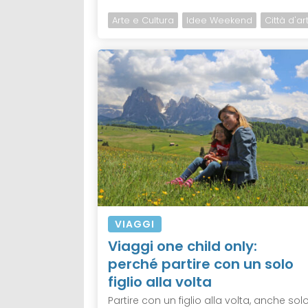
Arte e Cultura
Idee Weekend
Città d'ar
VIAGGI
Viaggi one child only:
perché partire con un solo
figlio alla volta
Partire con un figlio alla volta, anche sol