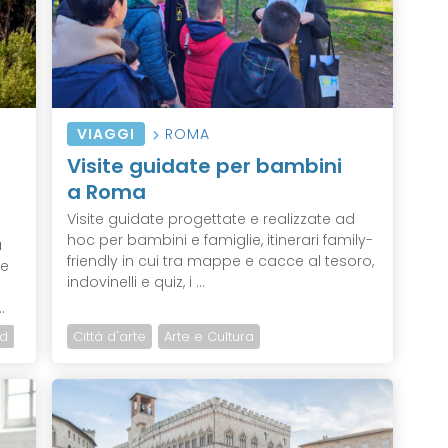
VIAGGI
ROMA
Visite guidate per bambini
a Roma
Visite guidate progettate e realizzate ad
hoc per bambini e famiglie, itinerari family-
a
friendly in cui tra mappe e cacce al tesoro,
ue
indovinelli e quiz, i ...
.
d
Città d'arte
Arte e Cultura