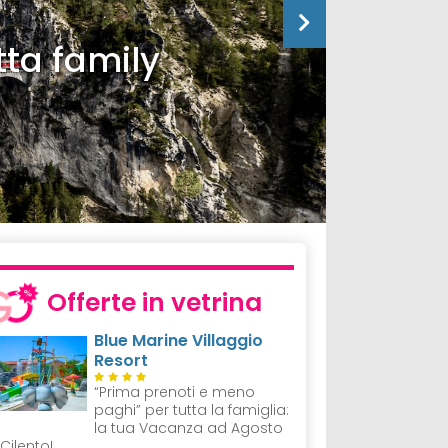
tta family
Offerte in vetrina
Blue Marine Villaggio
Resort
“Prima prenoti e meno
paghi” per tutta la famiglia:
la tua Vacanza ad Agosto
 Cilento!