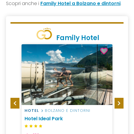
Scopri anche i
Family Hotel a Bolzano e dintorni
.
Family Hotel
RNI
HOTEL
BOLZANO E DINTORNI
RESID
Hotel Ideal Park
Kessl