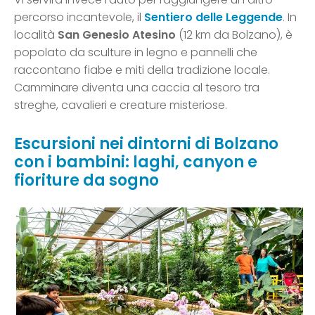
percorso incantevole, il
Sentiero delle Leggende
. In
località
San Genesio Atesino
(12 km da Bolzano), è
popolato da sculture in legno e pannelli che
raccontano fiabe e miti della tradizione locale.
Camminare diventa una caccia al tesoro tra
streghe, cavalieri e creature misteriose.
Escursioni nei dintorni di Bolzano
con i bambini: laghi, canyon e
fioriture da sogno