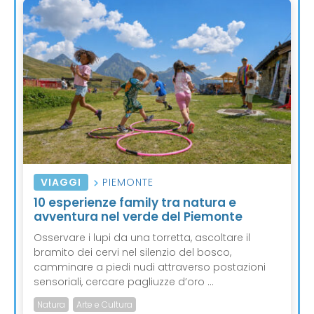
VIAGGI
PIEMONTE
10 esperienze family tra natura e
avventura nel verde del Piemonte
Osservare i lupi da una torretta, ascoltare il
bramito dei cervi nel silenzio del bosco,
camminare a piedi nudi attraverso postazioni
sensoriali, cercare pagliuzze d’oro ...
Natura
Arte e Cultura