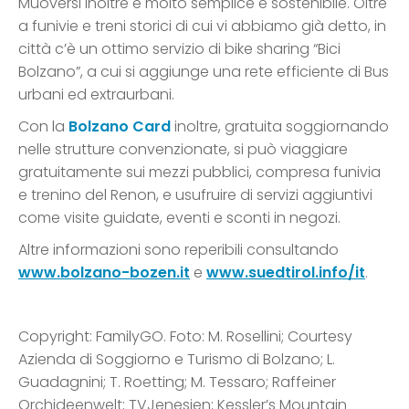
Muoversi inoltre è molto semplice e sostenibile. Oltre
a funivie e treni storici di cui vi abbiamo già detto, in
città c’è un ottimo servizio di bike sharing “Bici
Bolzano”, a cui si aggiunge una rete efficiente di Bus
urbani ed extraurbani.
Con la
Bolzano Card
inoltre, gratuita soggiornando
nelle strutture convenzionate, si può viaggiare
gratuitamente sui mezzi pubblici, compresa funivia
e trenino del Renon, e usufruire di servizi aggiuntivi
come visite guidate, eventi e sconti in negozi.
Altre informazioni sono reperibili consultando
www.bolzano-bozen.it
e
www.suedtirol.info/it
.
Copyright: FamilyGO. Foto: M. Rosellini; Courtesy
Azienda di Soggiorno e Turismo di Bolzano; L.
Guadagnini; T. Roetting; M. Tessaro; Raffeiner
Orchideenwelt; TVJenesien; Kessler’s Mountain