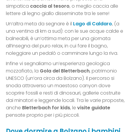
simpatica
caccia al tesoro
, o meglio caccia alle
lettere di legno giallo disseminate tra le serre!
Un’altra meta da segnare è il
Lago di Caldaro
, (a
una ventina di km a sud): con le sue acque calde e
balneabili, è un’ottima meta per una giornata
all’insegna del puro relax, in cui fare il bagno,
noleggiare un pedalò o camminare lungo la riva.
Infine vi segnaliamo un’esperienza geologica
mozzafiato, la
Gola del Bletterbach
, patrimonio
UNESCO (un’ora circa da Bolzano). Il percorso si
snoda attraverso un maestoso canyon dove
scoprire fossili e resti di dinosauri, gallerie costruite
dai minatori e leggende locali. Tra le varie proposte,
anche
Bletterbach for kids
, le
visite guidate
pensate proprio per i più piccoli.
Dove dormire a Bolzano i bambini