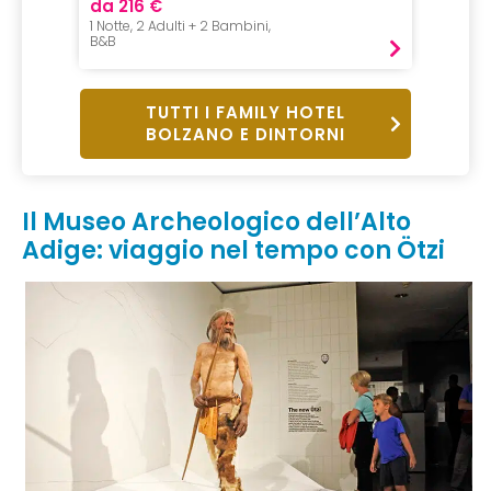
da 216 €
da 19
1 Notte, 2 Adulti + 2 Bambini,
1 Notte,
B&B
Pernot
TUTTI I FAMILY HOTEL
BOLZANO E DINTORNI
Il Museo Archeologico dell’Alto
Adige: viaggio nel tempo con Ötzi