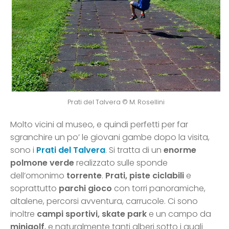
Prati del Talvera © M. Rosellini
Molto vicini al museo, e quindi perfetti per far
sgranchire un po’ le giovani gambe dopo la visita,
sono i
Prati del Talvera
. Si tratta di un
enorme
polmone verde
realizzato sulle sponde
dell’omonimo
torrente
.
Prati, piste ciclabili
e
soprattutto
parchi gioco
con torri panoramiche,
altalene, percorsi avventura, carrucole. Ci sono
inoltre
campi sportivi, skate park
e un campo da
minigolf
, e naturalmente tanti alberi sotto i quali