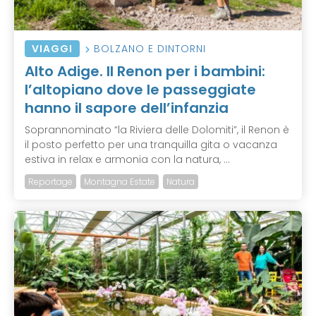
VIAGGI
BOLZANO E DINTORNI
Alto Adige. Il Renon per i bambini:
l’altopiano dove le passeggiate
hanno il sapore dell’infanzia
Soprannominato “la Riviera delle Dolomiti”, il Renon è
il posto perfetto per una tranquilla gita o vacanza
estiva in relax e armonia con la natura, ...
Reportage
Montagna Estate
Natura