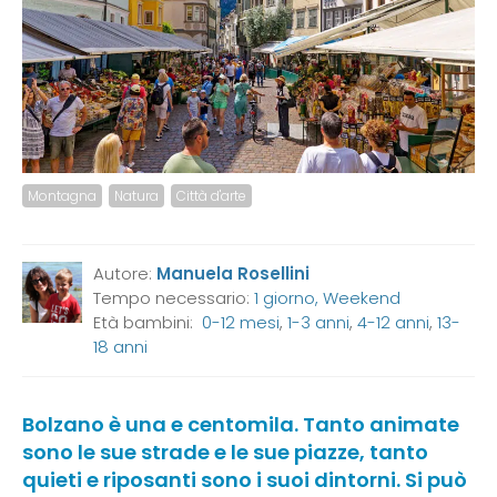
Montagna
Natura
Città d'arte
Autore:
Manuela Rosellini
Tempo necessario:
1 giorno, Weekend
Età bambini:
0-12 mesi
,
1-3 anni
,
4-12 anni
,
13-
18 anni
Bolzano è una e centomila. Tanto animate
sono le sue strade e le sue piazze, tanto
quieti e riposanti sono i suoi dintorni. Si può