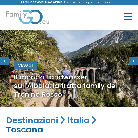
FAMILY TRAVEL MAGAZINE |
Divertirsi in viaggio con i bambini
VIAGGI
Il mondo Landwasser
sull'Albula: la tratta family del
Trenino Rosso
Destinazioni
Italia
Toscana