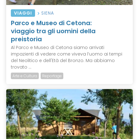
VIAGGI
SIENA
Parco e Museo di Cetona:
viaggio tra gli uomini della
preistoria
Al Parco e Museo di Cetona siamo arrivati
impazienti di vedere come viveva l’uomo ai tempi
del Neolitico e dell'Età del Bronzo. Ma abbiamo
trovato ...
Arte e Cultura
Reportage