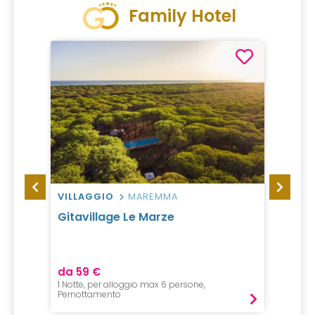
Family Hotel
VILLAGGIO
MAREMMA
VILLA
Gitavillage Le Marze
Campi
da 59 €
da 15 
1 Notte, per alloggio max 6 persone,
1 Notte, 
Pernottamento
Pernot