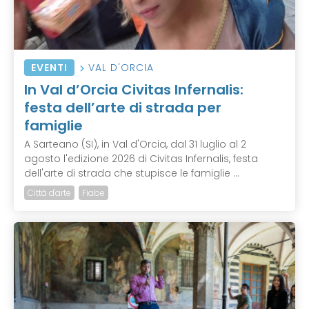
EVENTI
VAL D'ORCIA
In Val d’Orcia Civitas Infernalis:
festa dell’arte di strada per
famiglie
A Sarteano (SI), in Val d'Orcia, dal 31 luglio al 2
agosto l'edizione 2026 di Civitas Infernalis, festa
dell'arte di strada che stupisce le famiglie ...
Città d'arte
Fiabe