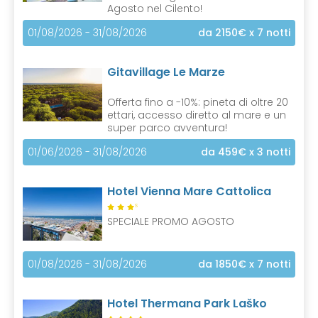
Agosto nel Cilento!
01/08/2026 - 31/08/2026
da 2150€
x 7 notti
Gitavillage Le Marze
Offerta fino a -10%: pineta di oltre 20
ettari, accesso diretto al mare e un
super parco avventura!
01/06/2026 - 31/08/2026
da 459€
x 3 notti
Hotel Vienna Mare Cattolica
S
SPECIALE PROMO AGOSTO
01/08/2026 - 31/08/2026
da 1850€
x 7 notti
Hotel Thermana Park Laško