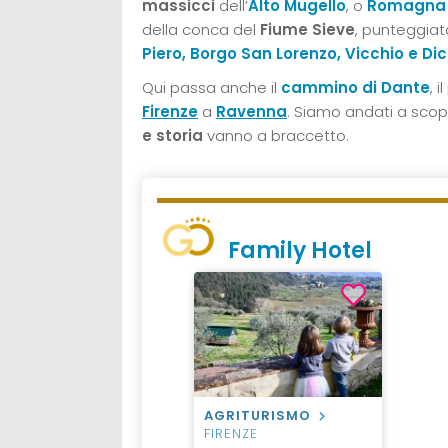
massicci
dell’
Alto Mugello
, o
Romagna
della conca del
Fiume Sieve
, punteggiat
Piero
,
Borgo San Lorenzo
,
Vicchio
e
Di
Qui passa anche il
cammino di Dante
, 
Firenze
a
Ravenna
. Siamo andati a scop
e storia
vanno a braccetto.
Family Hotel
AGRITURISMO
FIRENZE