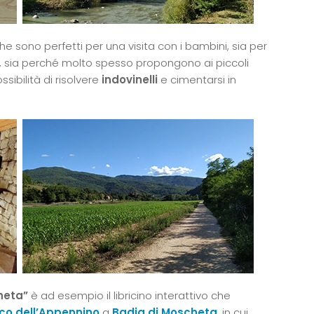
he sono perfetti per una visita con i bambini, sia per
, sia perché molto spesso propongono ai piccoli
ossibilità di risolvere
indovinelli
e cimentarsi in
heta”
è ad esempio il libricino interattivo che
co dell’Appennino
a
Badia di Moscheta
, in cui