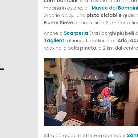
con i bambini
. Vi si trovano infatti anche 
macina in azione, e il
Museo dei Bambin
proprio da qui una
pista ciclabile
quasi 
Fiume Sieve
e che in circa 9 km porta fi
Anche a
Scarperia
(tra i borghi più belli 
Taglienti
affiancati dal libretto
“Aria, ac
relax nella bella
pineta
, a 2 km dal centro
Altro borgo da mettere in agenda è
San