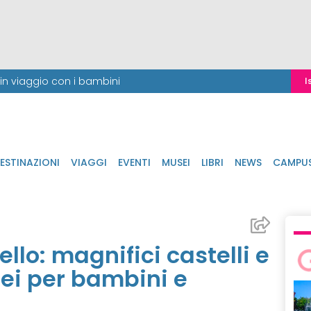
i in viaggio con i bambini
I
ESTINAZIONI
VIAGGI
EVENTI
MUSEI
LIBRI
NEWS
CAMPU
lo: magnifici castelli e
ei per bambini e