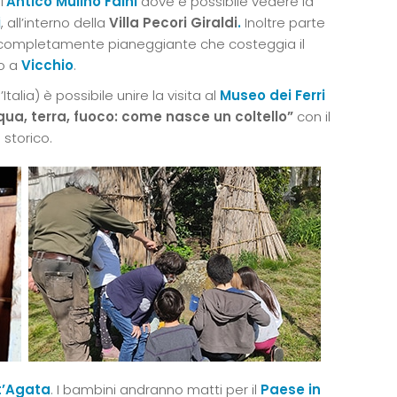
l’
Antico Mulino Faini
dove è possibile vedere la
i
, all’interno della
Villa Pecori Giraldi
.
Inoltre parte
completamente pianeggiante che costeggia il
no a
Vicchio
.
d’Italia) è possibile unire la visita al
Museo dei Ferri
qua, terra, fuoco: come nasce un coltello”
con il
 storico.
t’Agata
. I bambini andranno matti per il
Paese in