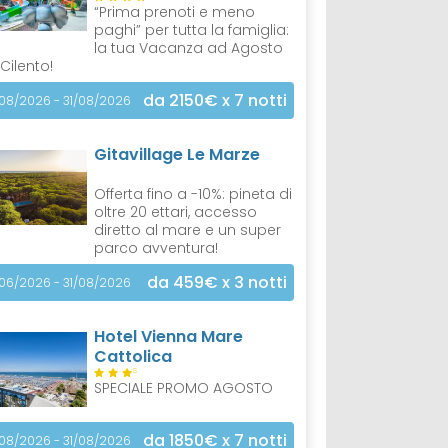
“Prima prenoti e meno
paghi” per tutta la famiglia:
la tua Vacanza ad Agosto
 Cilento!
da 2150€
x 7 notti
/08/2026 - 31/08/2026
Gitavillage Le Marze
Offerta fino a -10%: pineta di
oltre 20 ettari, accesso
diretto al mare e un super
parco avventura!
da 459€
x 3 notti
/06/2026 - 31/08/2026
Hotel Vienna Mare
Cattolica
S
SPECIALE PROMO AGOSTO
da 1850€
x 7 notti
/08/2026 - 31/08/2026