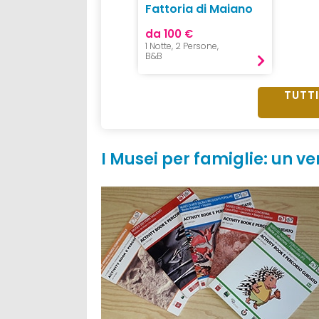
Fattoria di Maiano
da 100 €
1 Notte, 2 Persone,
B&B
TUTTI
I Musei per famiglie: un ve