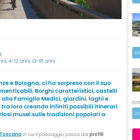
24
d
nni
,
4-12 anni
,
13-18 anni
nze e Bologna, ci ha sorpreso con il suo
enticabili. Borghi caratteristici, castelli
lla Famiglia Medici, giardini, laghi e
EDI
ra loro creando infiniti possibili itinerari.
uriosi musei sulle tradizioni popolari a
20
Toscana
in cui il paesaggio passa dai
profili