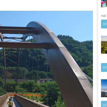
nel
01
01
01