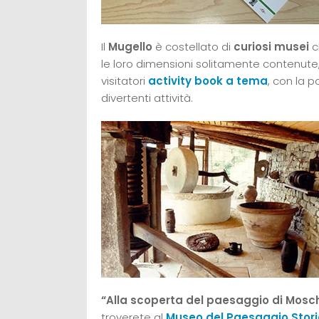
Il
Mugello
è costellato di
curiosi musei
c
le loro dimensioni solitamente contenute
visitatori
activity book a tema
, con la p
divertenti attività.
“Alla scoperta del paesaggio di Mosc
troverete al
Museo del Paesaggio Stori