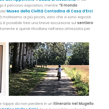
 il percorso espositivo, mentre
“Il mondo
 del
Museo della Civiltà Contadina
di Casa d’Erci
moltissimo ai più piccini, visto che vi sono esposti
più è possibile fare una breve escursione sul
sentiero
torrente e quindi rifocillarsi nell’area attrezzata per
le tappe da non perdere in un
itinerario nel Mugello