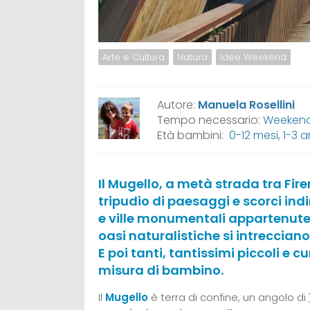
Arte e Cultura
Natura
Idee Weekend
Autore:
Manuela Rosellini
Tempo necessario:
Weeken
Età bambini:
0-12 mesi
,
1-3 a
Il Mugello, a metà strada tra Fire
tripudio di paesaggi e scorci indim
e ville monumentali appartenute a
oasi naturalistiche si intrecciano t
E poi tanti, tantissimi piccoli e c
misura di bambino.
Il
Mugello
è terra di confine, un angolo di