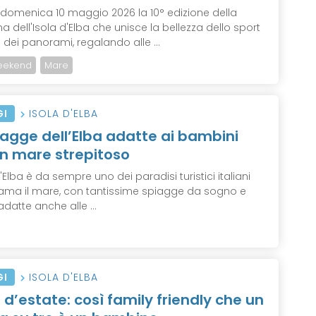
e domenica 10 maggio 2026 la 10° edizione della
 dell'Isola d'Elba che unisce la bellezza dello sport
 dei panorami, regalando alle ...
eekend
Mare
GI
ISOLA D'ELBA
iagge dell’Elba adatte ai bambini
n mare strepitoso
d'Elba è da sempre uno dei paradisi turistici italiani
 ama il mare, con tantissime spiagge da sogno e
 adatte anche alle ...
GI
ISOLA D'ELBA
a d’estate: così family friendly che un