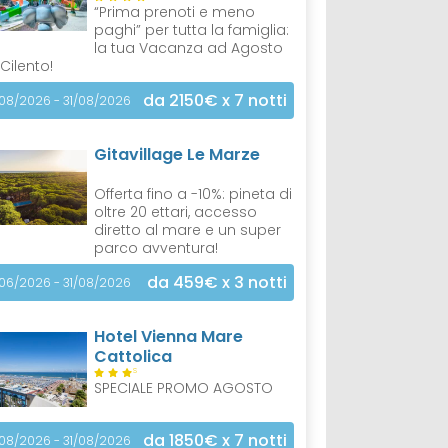
“Prima prenoti e meno
paghi” per tutta la famiglia:
la tua Vacanza ad Agosto
 Cilento!
da 2150€
x 7 notti
/08/2026 - 31/08/2026
Gitavillage Le Marze
Offerta fino a -10%: pineta di
oltre 20 ettari, accesso
diretto al mare e un super
parco avventura!
da 459€
x 3 notti
/06/2026 - 31/08/2026
Hotel Vienna Mare
Cattolica
S
SPECIALE PROMO AGOSTO
da 1850€
x 7 notti
/08/2026 - 31/08/2026