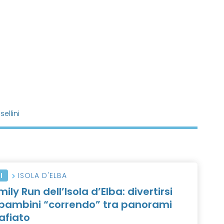
ellini
I
ISOLA D'ELBA
ily Run dell’Isola d’Elba: divertirsi
 bambini “correndo” tra panorami
afiato