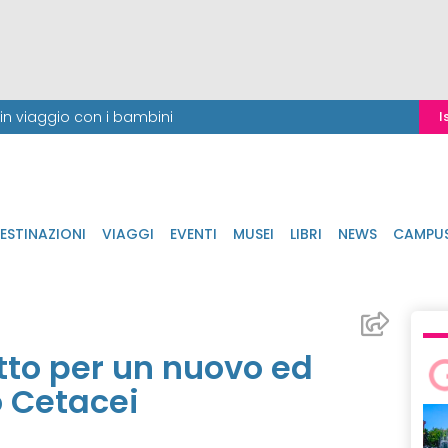
i in viaggio con i bambini
I
ESTINAZIONI
VIAGGI
EVENTI
MUSEI
LIBRI
NEWS
CAMPU
etto per un nuovo ed
 Cetacei