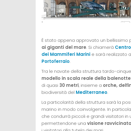
È stato appena approvato un bellissimo p
ai giganti del mare
. Si chiamerà
Centro
dei Mammiferi Marini
e sarà realizzato a
Portoferraio
.
Tra le navate della struttura tardo-cinqu
modello in scala reale della balenotte
di quasi
30 metri
, insieme a
orche, delfin
biodiversità del
Mediterraneo
.
La particolarità della struttura sarà la pos
marino in modo coinvolgente. In particol
che condurrà piccoli e grandi visitatori in
permettendone una
visione ravvicinat
i visitatori alla tutela dei mari.