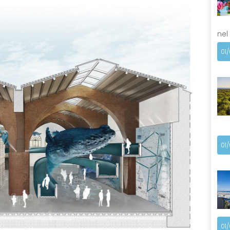
nel
01
01
01