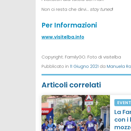
Non ci resta che dirvi…
stay tuned
!
Per Informazioni
www.visitelba.info
Copyright: FamilyGO. Foto di visitelba
Pubblicato in
11 Giugno 2021
da
Manuela Ros
Articoli correlati
EVENT
La Fam
con i
mozz