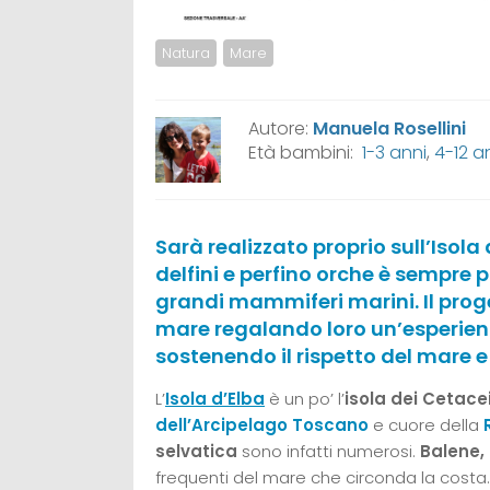
Natura
Mare
Autore:
Manuela Rosellini
Età bambini:
1-3 anni
,
4-12 a
Sarà realizzato proprio sull’Isola
delfini e perfino orche è sempre 
grandi mammiferi marini. Il proge
mare regalando loro un’esperien
sostenendo il rispetto del mare 
L’
Isola d’Elba
è un po’ l’
isola dei Cetace
dell’Arcipelago Toscano
e cuore della
selvatica
sono infatti numerosi.
Balene,
frequenti del mare che circonda la costa