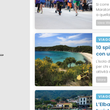
Si corr
Maratona
a quella
Idee W
VIAG
10 sp
con u
L'Isola 
per chi
attività
Mare
VIAG
L’Elb