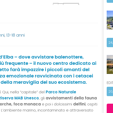
nni
,
13-18 anni
24
 d’Elba – dove avvistare balenottere,
più frequente – il nuovo centro dedicato ai
tto farà impazzire i piccoli amanti del
za emozionale ravvicinata con i cetacei
e della meraviglia del suo ecosistema.
EDI
i
. Qui, nella “capitale” del
Parco Naturale
20
Riserva MAB Unesco
, gli
avvistamenti della fauna
 orche, foca monaca
e poi i dolcissimi
delfini
, ospiti
. L’ambiente marino, incontaminato e attraversato