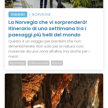
VIAGGI
NORVEGIA
La Norvegia che vi sorprenderà!
Itinerario di una settimana tra i
paesaggi più belli del mondo
Questo è un viaggio per bambini che non
dimenticherete. Non solo per la natura così
mutevole da una zona all’altra, ma anche per i
mezzi ...
Reportage
Città europee
Natura