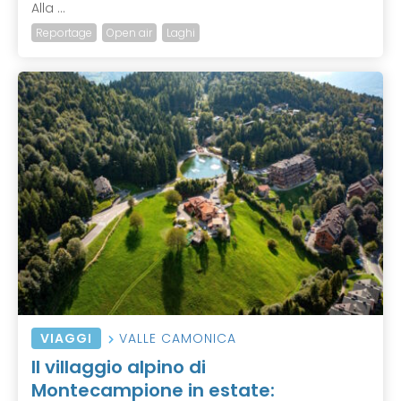
Alla ...
Reportage
Open air
Laghi
VIAGGI
VALLE CAMONICA
Il villaggio alpino di
Montecampione in estate: