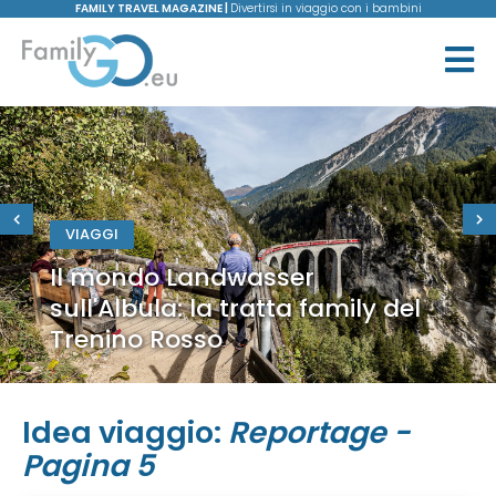
FAMILY TRAVEL MAGAZINE |
Divertirsi in viaggio con i bambini
VIAGGI
Il mondo Landwasser
sull'Albula: la tratta family del
Trenino Rosso
Idea viaggio:
Reportage -
Pagina 5