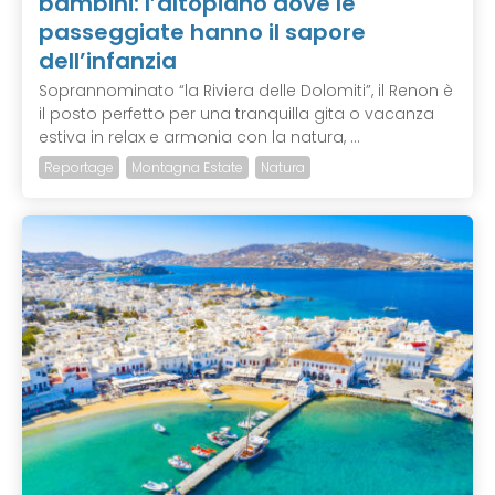
bambini: l’altopiano dove le
passeggiate hanno il sapore
dell’infanzia
Soprannominato “la Riviera delle Dolomiti”, il Renon è
il posto perfetto per una tranquilla gita o vacanza
estiva in relax e armonia con la natura, ...
Reportage
Montagna Estate
Natura