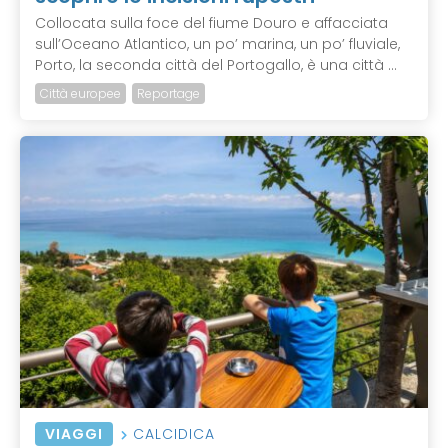
Collocata sulla foce del fiume Douro e affacciata
sull’Oceano Atlantico, un po’ marina, un po’ fluviale,
Porto, la seconda città del Portogallo, è una città ...
Città europee
Reportage
VIAGGI
CALCIDICA