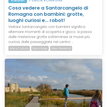
VIAGGI
EMILIA ROMAGNA
Cosa vedere a Santarcangelo di
Romagna con bambini: grotte,
luoghi curiosi e… robot!
Visitare Santarcangelo con bambini significa
alternare momenti di scoperta e gioco: si passa
dalle misteriose grotte sotterranee ai musei più
curiosi, dalle passeggiate nel centro ...
Arte e Cultura
Reportage
Idee Weekend