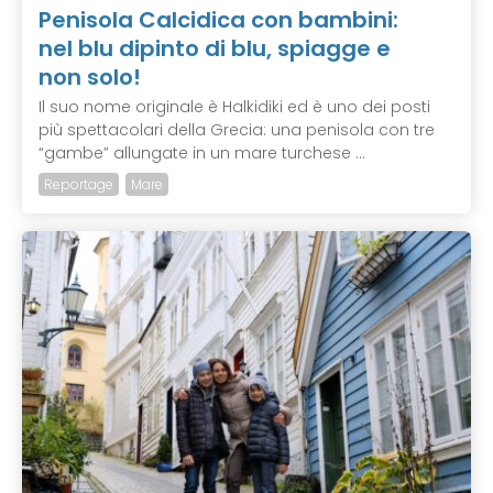
Penisola Calcidica con bambini:
nel blu dipinto di blu, spiagge e
non solo!
Il suo nome originale è Halkidiki ed è uno dei posti
più spettacolari della Grecia: una penisola con tre
“gambe” allungate in un mare turchese ...
Reportage
Mare