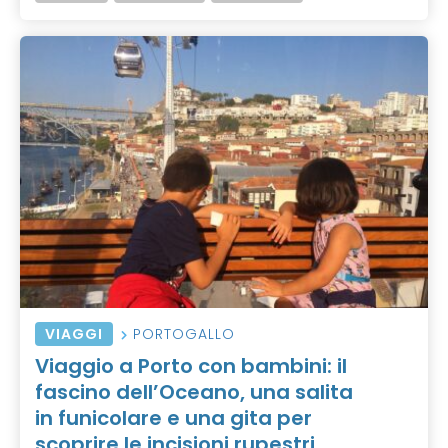
VIAGGI
PORTOGALLO
Viaggio a Porto con bambini: il
fascino dell’Oceano, una salita
in funicolare e una gita per
scoprire le incisioni rupestri