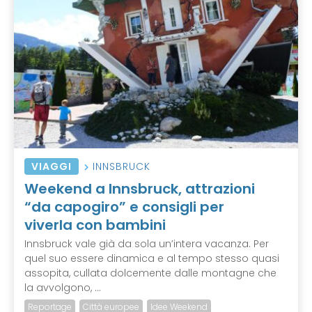
VIAGGI
INNSBRUCK
Weekend a Innsbruck, attrazioni
“da capogiro” e consigli per
viverla con bambini
Innsbruck vale già da sola un’intera vacanza. Per
quel suo essere dinamica e al tempo stesso quasi
assopita, cullata dolcemente dalle montagne che
la avvolgono, ...
Reportage
Città europee
Idee Weekend