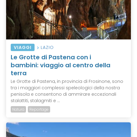
VIAGGI
LAZIO
Le Grotte di Pastena con i
bambini: viaggio al centro della
terra
Le Grotte di Pastena, in provincia di Frosinone, sono
tra i maggiori complessi speleologici della nostra
penisola e consentono di ammirare eccezionali
stalattiti, stalagmiti e ...
Natura
Reportage