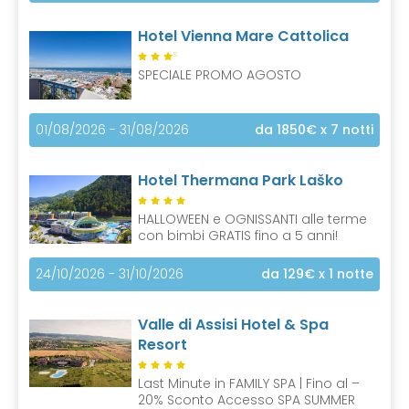
Hotel Vienna Mare Cattolica
S
SPECIALE PROMO AGOSTO
01/08/2026 - 31/08/2026
da 1850€
x 7 notti
Hotel Thermana Park Laško
HALLOWEEN e OGNISSANTI alle terme
con bimbi GRATIS fino a 5 anni!
24/10/2026 - 31/10/2026
da 129€
x 1 notte
Valle di Assisi Hotel & Spa
Resort
Last Minute in FAMILY SPA | Fino al –
20% Sconto Accesso SPA SUMMER