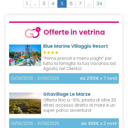
(
1
…
3
4
5
6
7
…
34
c
u
r
r
Offerte in vetrina
e
n
Blue Marine Villaggio Resort
t
)
“Prima prenoti e meno paghi” per
tutta la famiglia: la tua Vacanza ad
Agosto nel Cilento!
01/08/2026 - 31/08/2026
da 2150€
x 7 notti
Gitavillage Le Marze
Offerta fino a -10%: pineta di oltre 20
ettari, accesso diretto al mare e un
super parco avventura!
01/06/2026 - 31/08/2026
da 459€
x 3 notti