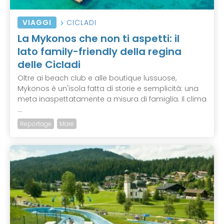
VIAGGI
CICLADI
La Mykonos che non ti aspetti: il
lato family-friendly della regina
delle Cicladi
Oltre ai beach club e alle boutique lussuose,
Mykonos è un'isola fatta di storie e semplicità: una
meta inaspettatamente a misura di famiglia. Il clima
...
Reportage
Mare