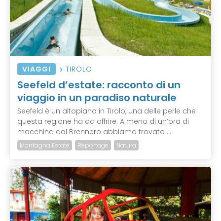
VIAGGI
TIROLO
Seefeld d’estate: racconto di un
viaggio in un paradiso naturale
Seefeld è un altopiano in Tirolo, una delle perle che
questa regione ha da offrire. A meno di un’ora di
macchina dal Brennero abbiamo trovato ...
Montagna Estate
Reportage
Natura