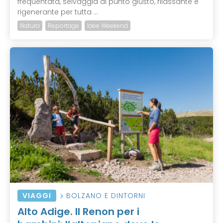
frequentata, selvaggia al punto giusto, rilassante e
rigenerante per tutta ...
Natura
Reportage
Idee Weekend
VIAGGI
BOLZANO E DINTORNI
Alto Adige. Il Renon per i