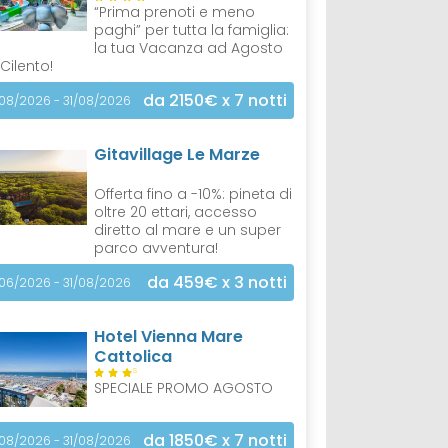
“Prima prenoti e meno
paghi” per tutta la famiglia:
la tua Vacanza ad Agosto
 Cilento!
da 2150€
x 7 notti
/08/2026 - 31/08/2026
Gitavillage Le Marze
Offerta fino a -10%: pineta di
oltre 20 ettari, accesso
diretto al mare e un super
parco avventura!
da 459€
x 3 notti
/06/2026 - 31/08/2026
Hotel Vienna Mare
Cattolica
S
SPECIALE PROMO AGOSTO
da 1850€
x 7 notti
/08/2026 - 31/08/2026