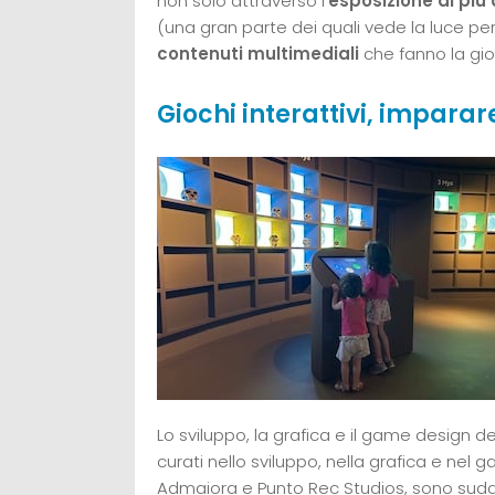
non solo attraverso l’
esposizione di più 
(una gran parte dei quali vede la luce pe
contenuti multimediali
che fanno la gioi
Giochi interattivi, imparar
Lo sviluppo, la grafica e il game design d
curati nello sviluppo, nella grafica e ne
Admaiora e Punto Rec Studios, sono suddiv