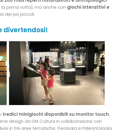
di 200 mila reperti naturalistici e antropologici
r la prima volta), ma anche con
giochi interattivi e
a dei più piccoli.
e divertendosi!
ei
tredici minigiochi
disponibili su monitor touch
,
l game design da DM Cultura in collaborazione con
isi in tre aree tematiche: Geologia e Paleontologia,