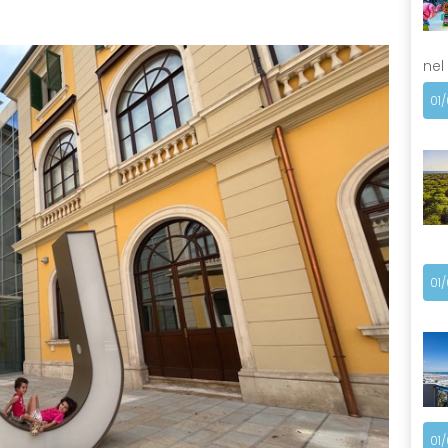
nel
01
01
01