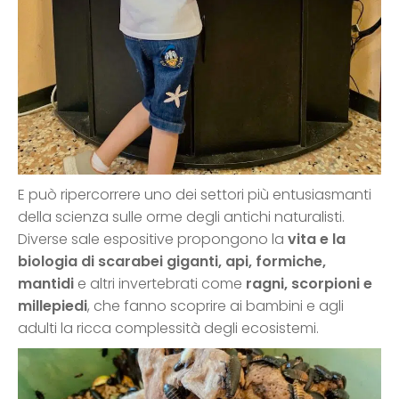
E può ripercorrere uno dei settori più entusiasmanti
della scienza sulle orme degli antichi naturalisti.
Diverse sale espositive propongono la
vita e la
biologia di scarabei giganti, api, formiche,
mantidi
e altri invertebrati come
ragni, scorpioni e
millepiedi
, che fanno scoprire ai bambini e agli
adulti la ricca complessità degli ecosistemi.