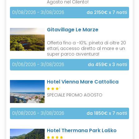
Agosto nel Cilento!
01/08/2026 - 31/08/2026
da 2150€
x 7 notti
Gitavillage Le Marze
Offerta fino a -10%: pineta di oltre 20
ettari, accesso diretto al mare e un
super parco avventura!
01/06/2026 - 31/08/2026
da 459€
x 3 notti
Hotel Vienna Mare Cattolica
S
SPECIALE PROMO AGOSTO
01/08/2026 - 31/08/2026
da 1850€
x 7 notti
Hotel Thermana Park Laško