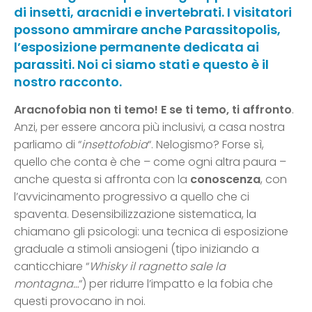
di insetti, aracnidi e invertebrati. I visitatori
possono ammirare anche Parassitopolis,
l’esposizione permanente dedicata ai
parassiti. Noi ci siamo stati e questo è il
nostro racconto.
Aracnofobia non ti temo! E se ti temo, ti affronto
.
Anzi, per essere ancora più inclusivi, a casa nostra
parliamo di “
insettofobia
“. Nelogismo? Forse sì,
quello che conta è che – come ogni altra paura –
anche questa si affronta con la
conoscenza
, con
l’avvicinamento progressivo a quello che ci
spaventa. Desensibilizzazione sistematica, la
chiamano gli psicologi: una tecnica di esposizione
graduale a stimoli ansiogeni (tipo iniziando a
canticchiare “
Whisky il ragnetto sale la
montagna…
“) per ridurre l’impatto e la fobia che
questi provocano in noi.