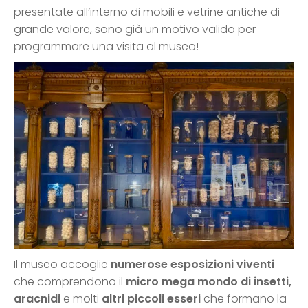
presentate all’interno di mobili e vetrine antiche di
grande valore, sono già un motivo valido per
programmare una visita al museo!
Il museo accoglie
numerose esposizioni viventi
che comprendono il
micro mega mondo di insetti,
aracnidi
e molti
altri piccoli esseri
che formano la