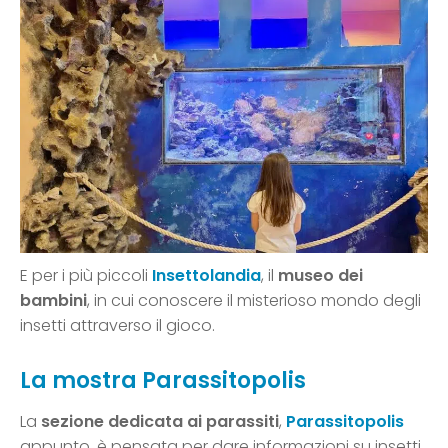
E per i più piccoli
Insettolandia
, il
museo dei
bambini
, in cui conoscere il misterioso mondo degli
insetti attraverso il gioco.
La mostra Parassitopolis
La
sezione dedicata ai parassiti
,
Parassitopolis
appunto, è pensata per dare informazioni su insetti