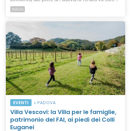
Natura
EVENTI
PADOVA
Villa Vescovi: la Villa per le famiglie,
patrimonio del FAI, ai piedi dei Colli
Euganei