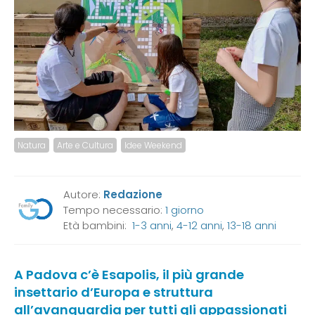
Natura
Arte e Cultura
Idee Weekend
Autore:
Redazione
Tempo necessario:
1 giorno
Età bambini:
1-3 anni
,
4-12 anni
,
13-18 anni
A Padova c’è Esapolis, il più grande
insettario d’Europa e struttura
all’avanguardia per tutti gli appassionati