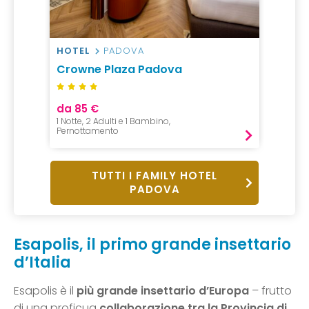
HOTEL
PADOVA
Crowne Plaza Padova
da 85 €
1 Notte, 2 Adulti e 1 Bambino,
Pernottamento
TUTTI I FAMILY HOTEL
PADOVA
Esapolis, il primo grande insettario
d’Italia
Esapolis è il
più grande insettario d’Europa
– frutto
di una proficua
collaborazione tra la Provincia di