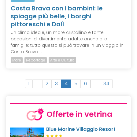
Costa Brava con i bambini: le
spiagge più belle, i borghi
pittoreschi e Dalì
Un clima ideale, un mare cristallino e tante
occasioni di divertimento adatte anche alle
famiglie: tutto questo si può trovare in un viaggio in
Costa Brava ...
Mare
Reportage
Arte e Cultura
(
1
…
2
3
4
5
6
…
34
c
u
r
r
Offerte in vetrina
e
n
Blue Marine Villaggio Resort
t