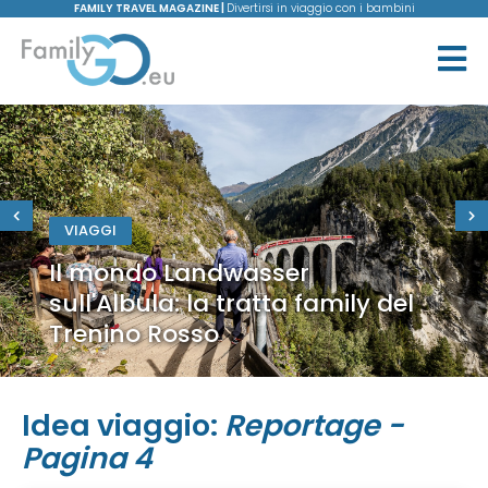
FAMILY TRAVEL MAGAZINE |
Divertirsi in viaggio con i bambini
VIAGGI
Il mondo Landwasser
sull'Albula: la tratta family del
Trenino Rosso
Idea viaggio:
Reportage -
Pagina 4