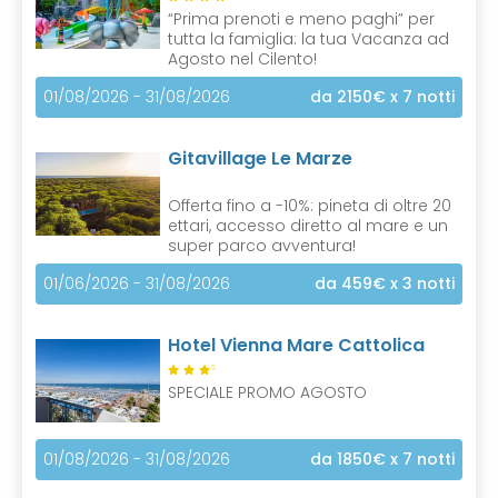
)
“Prima prenoti e meno paghi” per
tutta la famiglia: la tua Vacanza ad
Agosto nel Cilento!
01/08/2026 - 31/08/2026
da 2150€
x 7 notti
Gitavillage Le Marze
Offerta fino a -10%: pineta di oltre 20
ettari, accesso diretto al mare e un
super parco avventura!
01/06/2026 - 31/08/2026
da 459€
x 3 notti
Hotel Vienna Mare Cattolica
S
SPECIALE PROMO AGOSTO
01/08/2026 - 31/08/2026
da 1850€
x 7 notti