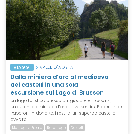
VIAGGI
VALLE D'AOSTA
Dalla miniera d’oro al medioevo
dei castelli in una sola
escursione sul Lago di Brusson
Un lago turistico presso cui giocare e rilassarsi,
un'autentica miniera d’oro dove sentirsi Paperon de
Paperoni in Klondike, i resti di un superbo castello
avvolto ...
Montagna Estate
Reportage
Castelli