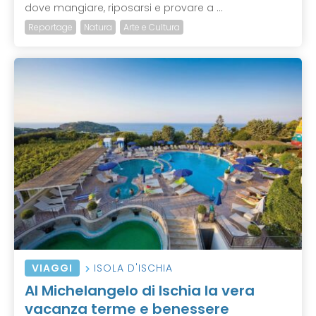
dove mangiare, riposarsi e provare a ...
Reportage
Natura
Arte e Cultura
VIAGGI
ISOLA D'ISCHIA
Al Michelangelo di Ischia la vera
vacanza terme e benessere