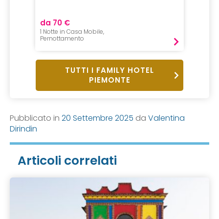
da 70 €
da 32
1 Notte in Casa Mobile,
2 Notti,
Pernottamento
Pernot
TUTTI I FAMILY HOTEL
PIEMONTE
Pubblicato in
20 Settembre 2025
da
Valentina
Dirindin
Articoli correlati