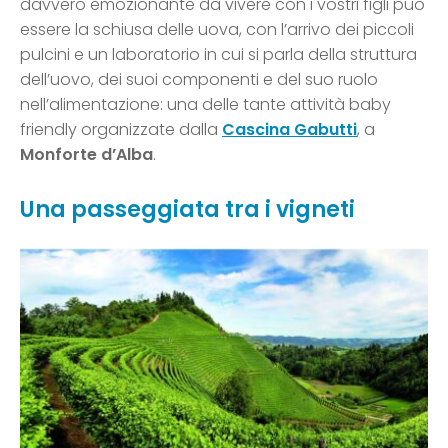
davvero emozionante da vivere con i vostri figli può
essere la schiusa delle uova, con l’arrivo dei piccoli
pulcini e un laboratorio in cui si parla della struttura
dell’uovo, dei suoi componenti e del suo ruolo
nell’alimentazione: una delle tante attività baby
friendly organizzate dalla
Cascina Gabutti
, a
Monforte d’Alba
.
Una passeggiata tra i vigneti