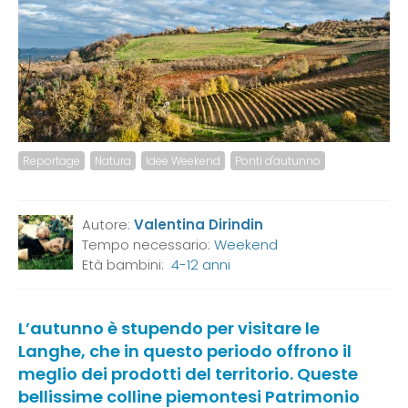
Reportage
Natura
Idee Weekend
Ponti d'autunno
Autore:
Valentina Dirindin
Tempo necessario:
Weekend
Età bambini:
4-12 anni
L’autunno è stupendo per visitare le
Langhe, che in questo periodo offrono il
meglio dei prodotti del territorio. Queste
bellissime colline piemontesi Patrimonio