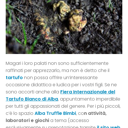
Magari i loro palati non sono sufficientemente
raffinati per apprezzarlo, ma non è detto che il
tartufo
non possa offrire un’interessante
occasione didattica e ludica per i vostri figli. Se ne
sono accorti anche alla
Fiera Internazionale del
Tartufo Bianco di Alba
, appuntamento imperdibile
per tutti gli appassionati del genere. Per i più piccoli,
c’è lo spazio
Alba Truffle Bimbi
, co
n attività,
laboratori e giochi
a tema (accesso
esclusivamente su prenotazione tramite
il sito web