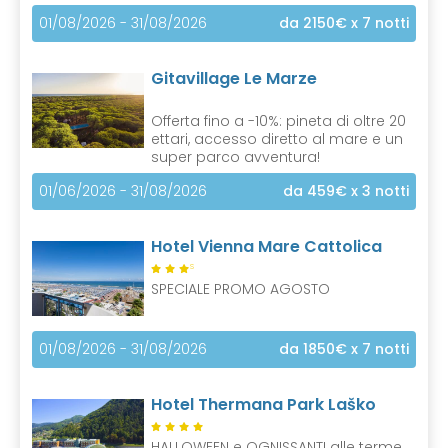
01/08/2026 - 31/08/2026
da 2150€
x 7 notti
Gitavillage Le Marze
Offerta fino a -10%: pineta di oltre 20
ettari, accesso diretto al mare e un
super parco avventura!
01/06/2026 - 31/08/2026
da 459€
x 3 notti
Hotel Vienna Mare Cattolica
S
SPECIALE PROMO AGOSTO
01/08/2026 - 31/08/2026
da 1850€
x 7 notti
Hotel Thermana Park Laško
HALLOWEEN e OGNISSANTI alle terme