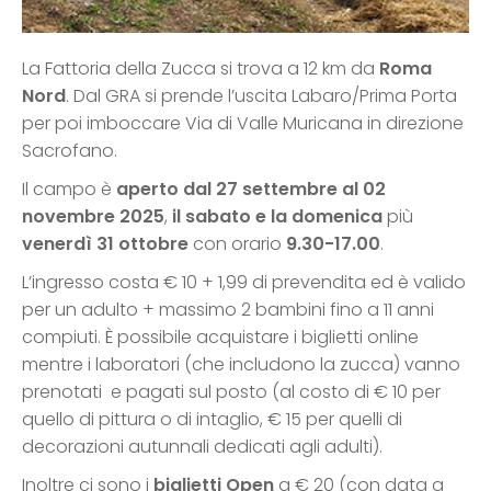
La Fattoria della Zucca si trova a 12 km da
Roma
Nord
. Dal GRA si prende l’uscita Labaro/Prima Porta
per poi imboccare Via di Valle Muricana in direzione
Sacrofano.
Il campo è
aperto dal 27 settembre al 02
novembre 2025
,
il sabato e la domenica
più
venerdì 31 ottobre
con orario
9.30-17.00
.
L’ingresso costa € 10 + 1,99 di prevendita ed è valido
per un adulto + massimo 2 bambini fino a 11 anni
compiuti. È possibile acquistare i biglietti online
mentre i laboratori (che includono la zucca) vanno
prenotati e pagati sul posto (al costo di € 10 per
quello di pittura o di intaglio, € 15 per quelli di
decorazioni autunnali dedicati agli adulti).
Inoltre ci sono i
biglietti Open
a € 20 (con data a