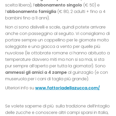
scelta libera), l’
abbonamento singolo
(€ 50) e
l’
abbonamento famiglia
(€ 80, 2 adulti + fino a 4
bambini fino a 11 anni).
Non ci sono dislivelli e scale, quindi potete arrivare
anche con passeggino al seguito. Vi consigliamo di
portare sempre un cappellino per le giornate molto
soleggiate e una giacca a vento per quelle più
nuvolose (le ottobrate romane ci hanno abituato a
temperature davvero miti ma non si sa mai, si sta
pur sempre all’aperto per tutta la giornata!). Sono
ammessi gli amici a 4 zampe
al guinzaglio (e con
museruola per i cani di taglia più grande).
Ulteriori info su
www.fattoriadellazucca.com/
Se volete saperne di più sulla tradizione dell’intaglio
delle zucche e conoscere altri campi sparsi in Italia,