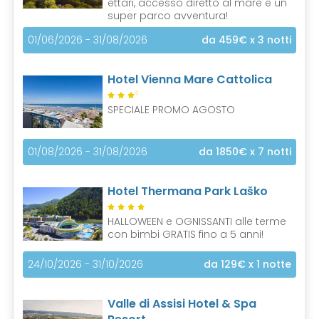
ettari, accesso diretto al mare e un
super parco avventura!
01/06/2026 - 31/08/2026
da 459€
x 3 notti
Hotel Vienna Mare Cattolica
S
SPECIALE PROMO AGOSTO
01/08/2026 - 31/08/2026
da 1850€
x 7 notti
Hotel Thermana Park Laško
HALLOWEEN e OGNISSANTI alle terme
con bimbi GRATIS fino a 5 anni!
24/10/2026 - 31/10/2026
da 129€
x 1 notte
Valle di Assisi Hotel & Spa