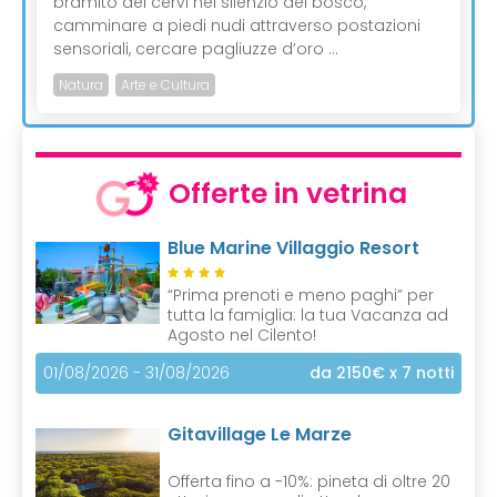
bramito dei cervi nel silenzio del bosco,
camminare a piedi nudi attraverso postazioni
sensoriali, cercare pagliuzze d’oro ...
Natura
Arte e Cultura
Offerte in vetrina
Blue Marine Villaggio Resort
“Prima prenoti e meno paghi” per
tutta la famiglia: la tua Vacanza ad
Agosto nel Cilento!
01/08/2026 - 31/08/2026
da 2150€
x 7 notti
Gitavillage Le Marze
Offerta fino a -10%: pineta di oltre 20