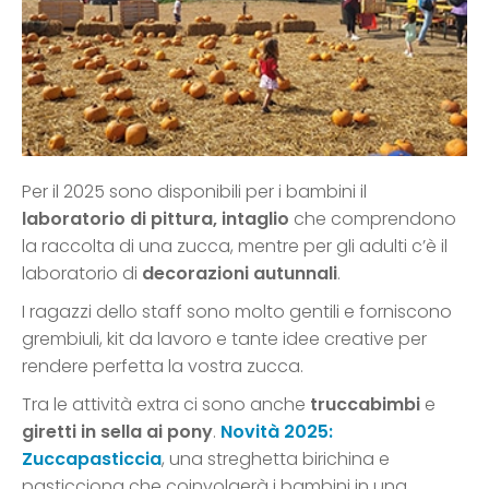
Per il 2025 sono disponibili per i bambini il
laboratorio di pittura, intaglio
che comprendono
la raccolta di una zucca, mentre per gli adulti c’è il
laboratorio di
decorazioni autunnali
.
I ragazzi dello staff sono molto gentili e forniscono
grembiuli, kit da lavoro e tante idee creative per
rendere perfetta la vostra zucca.
Tra le attività extra ci sono anche
truccabimbi
e
giretti in sella ai pony
.
Novità 2025:
Zuccapasticcia
, una streghetta birichina e
pasticciona che coinvolgerà i bambini in una