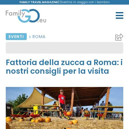
FAMILY TRAVEL MAGAZINE |
Divertirsi in viaggio con i bambini
EVENTI
ROMA
Fattoria della zucca a Roma: i
nostri consigli per la visita